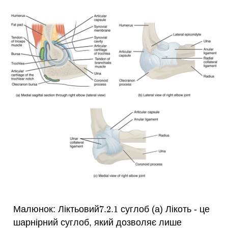
Малюнок: Ліктьовий
7.2.
1
суглоб (а) Лікоть - це
7.2.
1
шарнірний суглоб, який дозволяє лише