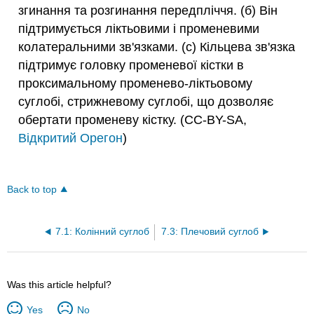
згинання та розгинання передпліччя. (б) Він
підтримується ліктьовими і променевими
колатеральними зв'язками. (c) Кільцева зв'язка
підтримує головку променевої кістки в
проксимальному променево-ліктьовому
суглобі, стрижневому суглобі, що дозволяє
обертати променеву кістку. (CC-BY-SA,
Відкритий Орегон
)
Back to top
7.1: Колінний суглоб
7.3: Плечовий суглоб
Was this article helpful?
Yes
No