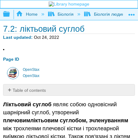
Expand/collapse global hierarchy
Home
Біологія
Біологія людини
7.2: ліктьовий суглоб
Last updated
Oct 24, 2022
Page ID
OpenStax
OpenStax
Table of contents
No
headers
Ліктьовий суглоб
являє собою одновісний
шарнірний суглоб, утворений
плечовимліктьовим суглобом, зчленуванням
між трохлеями плечової кістки і трохлеарной
виїмкою ліктьової кістки. Також пов'язані з ліктем