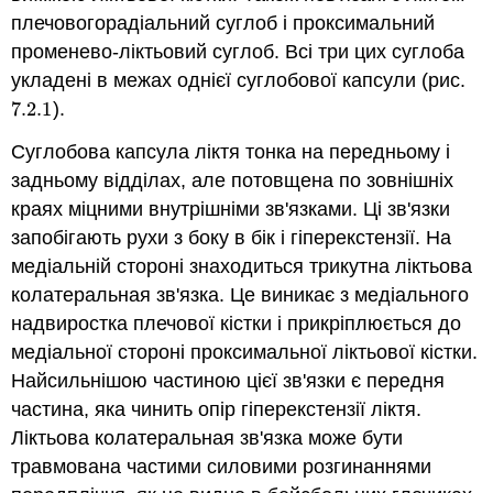
плечовогорадіальний суглоб і проксимальний
променево-ліктьовий суглоб. Всі три цих суглоба
укладені в межах однієї суглобової капсули (рис.
7.2.
1
).
7.2.
1
Суглобова капсула ліктя тонка на передньому і
задньому відділах, але потовщена по зовнішніх
краях міцними внутрішніми зв'язками. Ці зв'язки
запобігають рухи з боку в бік і гіперекстензії. На
медіальній стороні знаходиться трикутна ліктьова
колатеральная зв'язка. Це виникає з медіального
надвиростка плечової кістки і прикріплюється до
медіальної стороні проксимальної ліктьової кістки.
Найсильнішою частиною цієї зв'язки є передня
частина, яка чинить опір гіперекстензії ліктя.
Ліктьова колатеральная зв'язка може бути
травмована частими силовими розгинаннями