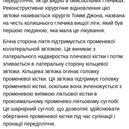
передпліччя, як це видно в бейсбольних глечиках.
Реконструктивне хірургічне відновлення цієї
зв'язки називається хірургія Томмі Джона, названа
на честь колишнього глечика вищої ліги, який був
першою людиною, яка мала це лікування.
Бічна сторона ліктя підтримується променевої
колатеральной зв'язкою. Це виникає з
латерального надвиростка плечової кістки і потім
зливається в латеральну сторону кільцевої
зв'язки. Кільцева зв'язка огинає головку
променевої кістки. Ця зв'язка підтримує головку
променевої кістки, оскільки вона зчленовується з
променевою виїмкою ліктьової кістки в
проксимальному променево-ліктьовому суглобі.
Це шарнірний суглоб, що дозволяє здійснювати
обертання променевої кістки під час супінації і
пронації передпліччя.