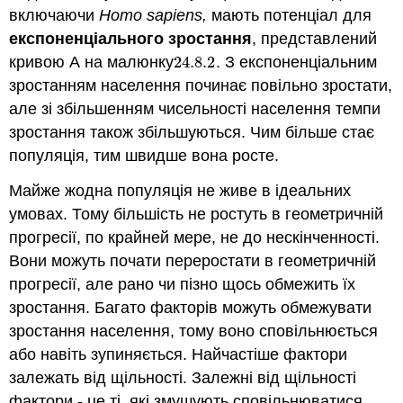
включаючи
Homo sapiens,
мають потенціал для
експоненціального зростання
, представлений
кривою А на малюнку
24.8.
2
. З експоненціальним
24.8.
2
зростанням населення починає повільно зростати,
але зі збільшенням чисельності населення темпи
зростання також збільшуються. Чим більше стає
популяція, тим швидше вона росте.
Майже жодна популяція не живе в ідеальних
умовах. Тому більшість не ростуть в геометричній
прогресії, по крайней мере, не до нескінченності.
Вони можуть почати переростати в геометричній
прогресії, але рано чи пізно щось обмежить їх
зростання. Багато факторів можуть обмежувати
зростання населення, тому воно сповільнюється
або навіть зупиняється. Найчастіше фактори
залежать від щільності. Залежні від щільності
фактори - це ті, які змушують сповільнюватися