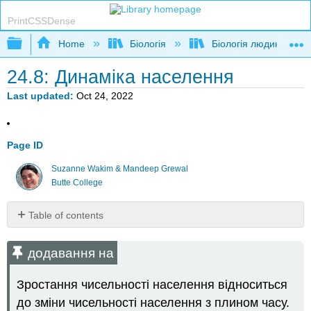
PrintCSSDense
Expand/collapse global hierarchy
Home
Біологія
Біологія людини
24.8: Динаміка населення
Last updated
Oct 24, 2022
Page ID
Suzanne Wakim & Mandeep Grewal
Butte College
Table of contents
додавання
на
додавання на
Закономірності
зростання
Зростання чисельності населення відноситься
населення
до зміни чисельності населення з плином часу.