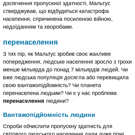
досягнення пропускної здатності, Мальтус
стверджував, що відбудеться катастрофа
населення, спричинена посиленою війною,
недоїданням та хворобами.
перенаселення
З тих пір, як Мальтус зробив своє жахливе
попередження, людське населення зросло з трохи
менше мільярда до понад 7 мільярдів людей. Чи
вже людська популяція досягла або перевищила
свою вантажопідйомність? Чи планета
перенаселена людьми? Чи є у нас проблема
перенаселення
людини?
Вантажопідйомність людини
Спроби обчислити пропускну здатність для
світового людського населення дали дуже різні