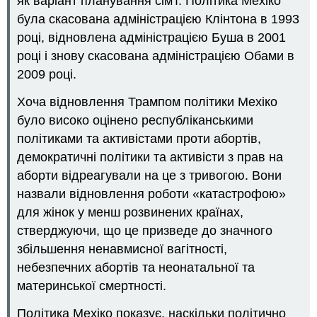
як варіант планування сім'ї. Політика Мехіко
була скасована адміністрацією Клінтона в 1993
році, відновлена адміністрацією Буша в 2001
році і знову скасована адміністрацією Обами в
2009 році.
Хоча відновлення Трампом політики Мехіко
було високо оцінено республіканськими
політиками та активістами проти абортів,
демократичні політики та активісти з прав на
аборти відреагували на це з тривогою. Вони
назвали відновлення роботи «катастрофою»
для жінок у менш розвинених країнах,
стверджуючи, що це призведе до значного
збільшення ненавмисної вагітності,
небезпечних абортів та неонатальної та
материнської смертності.
Політика Мехіко показує, наскільки політично