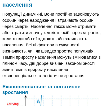
населення
новині
Рецензія
Популяції динамічні. Вони постійно завойовують
Дізнатися
особин через народження і втрачають особин
більше
Атрибуції
через смерть. Населення також може отримати
або втратити значну кількість осіб через міграцію,
коли люди або в'їжджають або залишають
населення. Всі ці фактори в сукупності
визначають, чи і як швидко зростає популяція.
Темпи приросту населення можуть змінюватися з
плином часу. Дві добре вивчені закономірності
зміни темпів приросту населення -
експоненціальне та логістичне зростання.
Експоненціальне та логістичне
зростання