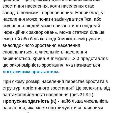
зростання населення, коли населення стає
занадто великим і переповненим. Наприклад, у
населення може почати закінчуватися їжа, або
скупчення людей може призвести до епідемій
інфекційних захворювань. Може статися більше
смертей або більше людей можуть емігрувати,
внаслідок чого зростання населення
сповільниться, а чисельність населення
вирівняється. Крива B InFigure
24.8.
2
представляє
24.8.
2
цю закономірність зростання, яка називається
логістичним зростанням
.
При якому розмірі населення перестає зростати в
структурі логістичного зростання? Це залежить від
вантажопідйомності населення (рис.
24.8.
2
).
24.8.
2
Пропускна здатність (К)
- найбільша чисельність
населення, яка може підтримуватися наявними