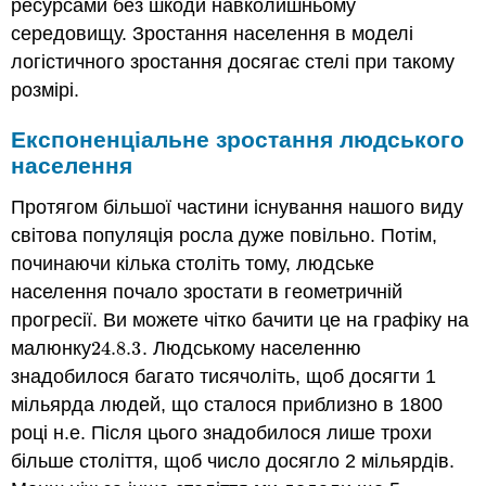
ресурсами без шкоди навколишньому
середовищу. Зростання населення в моделі
логістичного зростання досягає стелі при такому
розмірі.
Експоненціальне зростання людського
населення
Протягом більшої частини існування нашого виду
світова популяція росла дуже повільно. Потім,
починаючи кілька століть тому, людське
населення почало зростати в геометричній
прогресії. Ви можете чітко бачити це на графіку на
малюнку
24.8.
3
. Людському населенню
24.8.
3
знадобилося багато тисячоліть, щоб досягти 1
мільярда людей, що сталося приблизно в 1800
році н.е. Після цього знадобилося лише трохи
більше століття, щоб число досягло 2 мільярдів.