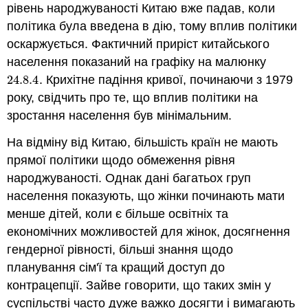
рівень народжуваності Китаю вже падав, коли
політика була введена в дію, тому вплив політики
оскаржується. Фактичний приріст китайського
населення показаний на графіку на малюнку
24.8.
4
. Крихітне падіння кривої, починаючи з 1979
24.8.
4
року, свідчить про те, що вплив політики на
зростання населення був мінімальним.
На відміну від Китаю, більшість країн не мають
прямої політики щодо обмеження рівня
народжуваності. Однак дані багатьох груп
населення показують, що жінки починають мати
менше дітей, коли є більше освітніх та
економічних можливостей для жінок, досягнення
гендерної рівності, більші знання щодо
планування сім'ї та кращий доступ до
контрацепції. Зайве говорити, що таких змін у
суспільстві часто дуже важко досягти і вимагають