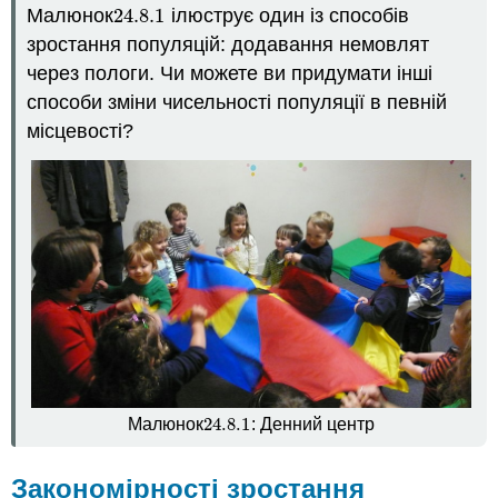
Експоненціальне
Малюнок
24.8.
1
ілюструє один із способів
24.8.
1
та
зростання популяцій: додавання немовлят
логістичне
зростання
через пологи. Чи можете ви придумати інші
Експоненціальне
способи зміни чисельності популяції в певній
зростання
місцевості?
людського
населення
перенаселення
Вантажопідйомність
людини
Не
тільки
перенаселення
Уповільнення
зростання
людської
популяції
24.8.
1
Малюнок
: Денний центр
24.8.
1
Характеристика:
Біологія
людини
Закономірності зростання
в