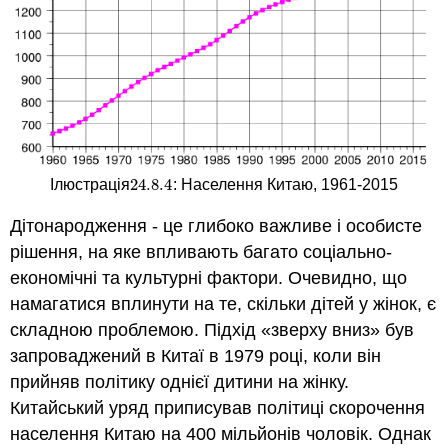
24.8.
4
Ілюстрація
: Населення Китаю, 1961-2015
24.8.
4
Дітонародження - це глибоко важливе і особисте
рішення, на яке впливають багато соціально-
економічні та культурні фактори. Очевидно, що
намагатися вплинути на те, скільки дітей у жінок, є
складною проблемою. Підхід «зверху вниз» був
запроваджений в Китаї в 1979 році, коли він
прийняв політику однієї дитини на жінку.
Китайський уряд приписував політиці скорочення
населення Китаю на 400 мільйонів чоловік. Однак