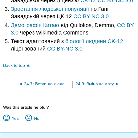
Завадської через ліцензію
CK-12
CC BY-NC 3.0
Зростання людської популяції
по Гані
Завадській через ЦК-12
CC BY-NC 3.0
Демографія Китаю
від Quilokos, Demmo,
CC BY
3.0
через Wikimedia Commons
Текст адаптований з
біології людини
CK-12
ліцензований
CC BY-NC 3.0
Back to top
24.7: Вступ до людських популяцій
24.9: Зміна клімату
Was this article helpful?
Yes
No