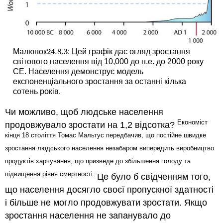
24.8.
3
Малюнок
: Цей графік дає огляд зростання
24.8.
3
світового населення від 10,000 до н.е. до 2000 року
CE. Населення демонструє модель
експоненціального зростання за останні кілька
сотень років.
Чи можливо, щоб людське населення
Економіст
продовжувало зростати на 1,2 відсотка?
кінця 18 століття Томас Мальтус передбачив, що постійне швидке
зростання людського населення незабаром випередить виробництво
продуктів харчування, що призведе до збільшення голоду та
підвищення рівня смертності.
Це було б свідченням того,
що населення досягло своєї пропускної здатності
і більше не могло продовжувати зростати. Якщо
зростання населення не запанувало до