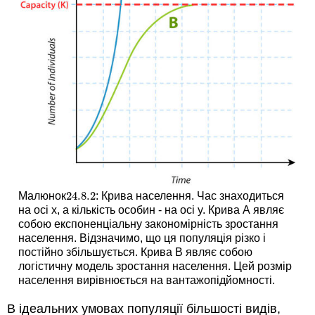
24.8.
2
Малюнок
: Крива населення. Час знаходиться
24.8.
2
на осі х, а кількість особин - на осі y. Крива А являє
собою експоненціальну закономірність зростання
населення. Відзначимо, що ця популяція різко і
постійно збільшується. Крива В являє собою
логістичну модель зростання населення. Цей розмір
населення вирівнюється на вантажопідйомності.
В ідеальних умовах популяції більшості видів,