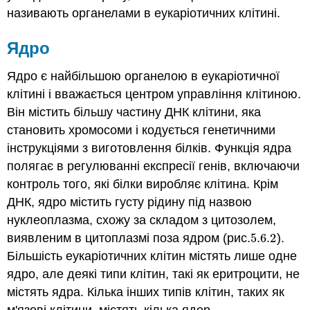
називають органелами в еукаріотичних клітині.
Ядро
Ядро є найбільшою органелою в еукаріотичної
клітині і вважається центром управління клітиною.
Він містить більшу частину ДНК клітини, яка
становить хромосоми і кодується генетичними
інструкціями з виготовлення білків. Функція ядра
полягає в регулюванні експресії генів, включаючи
контроль того, які білки виробляє клітина. Крім
ДНК, ядро містить густу рідину під назвою
нуклеоплазма, схожу за складом з цитозолем,
виявленим в цитоплазмі поза ядром (рис.
5.6.
2
).
5.6.
2
Більшість еукаріотичних клітин містять лише одне
ядро, але деякі типи клітин, такі як еритроцити, не
містять ядра. Кілька інших типів клітин, таких як