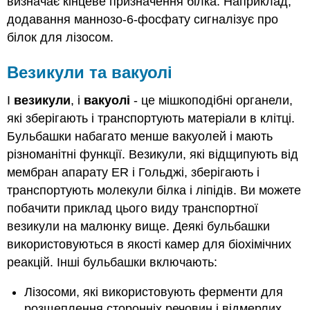
визначає кінцеве призначення білка. Наприклад,
додавання маннозо-6-фосфату сигналізує про
білок для лізосом.
Везикули та вакуолі
І
везикули
, і
вакуолі
- це мішкоподібні органели,
які зберігають і транспортують матеріали в клітці.
Бульбашки набагато менше вакуолей і мають
різноманітні функції. Везикули, які відщипують від
мембран апарату ER і Гольджі, зберігають і
транспортують молекули білка і ліпідів. Ви можете
побачити приклад цього виду транспортної
везикули на малюнку вище. Деякі бульбашки
використовуються в якості камер для біохімічних
реакцій. Інші бульбашки включають:
Лізосоми, які використовують ферменти для
розщеплення сторонніх речовин і відмерлих