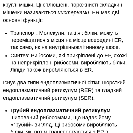
круглі мішки. Ці сплющені, порожнисті складки і
мішечки називаються
цистернами
. ER має дві
основні функції:
Транспорт: Молекули, такі як білки, можуть
переміщатися з місця на місце всередині ER,
так само, як на внутрішньоклітинному шосе.
Синтез: Рибосоми, які прикріплені до ЕР, схожі
на неприкріплені рибосоми, виробляють білки.
Ліпіди також виробляються в ER.
Існує два типи ендоплазматичної сітки: шорсткий
ендоплазматичний ретикулум (RER) та гладкий
ендоплазматичний ретикулум (SER):
Грубий ендоплазматичний ретикулум
шипований рибосомами, що надає йому
«грубий» вигляд. Ці рибосоми виробляють
білки, які потім транспортуються з ЕР в