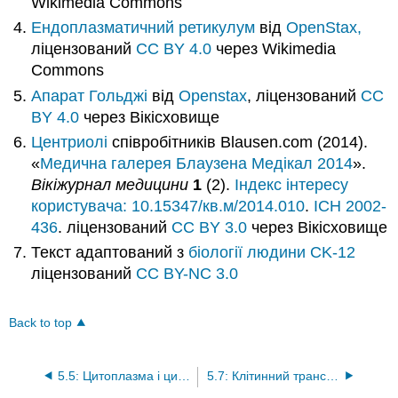
Wikimedia Commons
Ендоплазматичний ретикулум
від
OpenStax,
ліцензований
CC BY 4.0
через Wikimedia
Commons
Апарат Гольджі
від
Openstax
, ліцензований
CC
BY 4.0
через Вікісховище
Центриолі
співробітників Blausen.com (2014).
«
Медична галерея Блаузена Медікал 2014
».
Вікіжурнал медицини
1
(2).
Індекс інтересу
користувача: 10.15347/кв.м/2014.010
.
ІСН
2002-
436
.
ліцензований
CC BY 3.0
через Вікісховище
Текст адаптований з
біології людини
CK-12
ліцензований
CC BY-NC 3.0
Back to top
5.5: Цитоплазма і цитоскелет
5.7: Клітинний транспорт