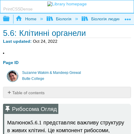
PrintCSSDense
Expand/collapse global hierarchy
Home
Біологія
Біологія людини
5.6: Клітинні органели
Last updated
Oct 24, 2022
Page ID
Suzanne Wakim & Mandeep Grewal
Butte College
Table of contents
Рибосома
Огляд
Рибосома Огляд
Ядро
Мітохондрії
Малюнок
5.6.
1
представляє важливу структуру
5.6.
1
Мітохондріальні
в живих клітині. Це компонент рибосоми,