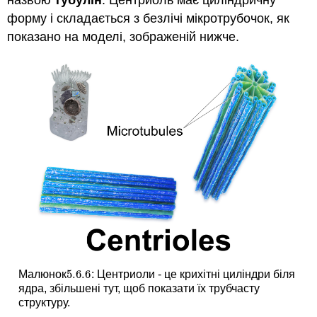
назвою
тубулін
. Центриоль має циліндричну
форму і складається з безлічі мікротрубочок, як
показано на моделі, зображеній нижче.
5.6.
6
Малюнок
: Центриоли - це крихітні циліндри біля
5.6.
6
ядра, збільшені тут, щоб показати їх трубчасту
структуру.