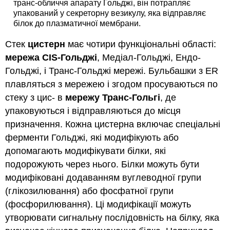
транс-обличчя апарату Гольджі, він потрапляє
упакований у секреторну везикулу, яка відправляє
білок до плазматичної мембрани.
Стек
цистерн
має чотири функціональні області:
мережа CIS-Гольджі
, Медіал-Гольджі, Ендо-
Гольджі, і Транс-Гольджі мережі. Бульбашки з ER
плавляться з мережею і згодом просуваються по
стеку з цис- в
мережу Транс-Гольгі
, де
упаковуються і відправляються до місця
призначення. Кожна цистерна включає спеціальні
ферменти Гольджі, які модифікують або
допомагають модифікувати білки, які
подорожують через нього. Білки можуть бути
модифіковані додаванням вуглеводної групи
(глікозилювання) або фосфатної групи
(фосфорилювання). Ці модифікації можуть
утворювати сигнальну послідовність на білку, яка