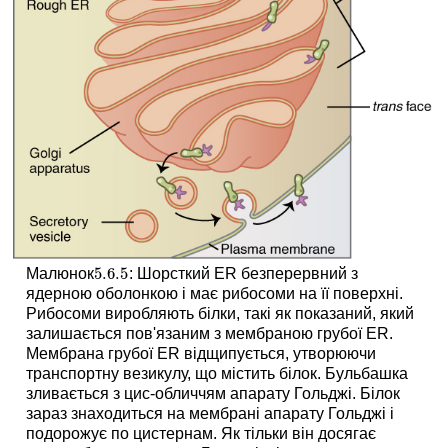
5.6.
5
Малюнок
: Шорсткий ER безперервний з
5.6.
5
ядерною оболонкою і має рибосоми на її поверхні.
Рибосоми виробляють білки, такі як показаний, який
залишається пов'язаним з мембраною грубої ER.
Мембрана грубої ER відщипується, утворюючи
транспортну везикулу, що містить білок. Бульбашка
зливається з цис-обличчям апарату Гольджі. Білок
зараз знаходиться на мембрані апарату Гольджі і
подорожує по цистернам. Як тільки він досягає