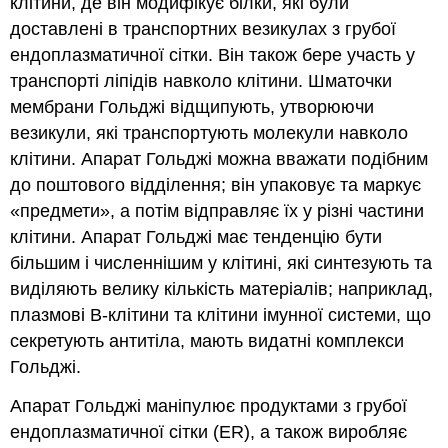
клітини, де він модифікує білки, які були
доставлені в транспортних везикулах з грубої
ендоплазматичної сітки. Він також бере участь у
транспорті ліпідів навколо клітини. Шматочки
мембрани Гольджі відщипують, утворюючи
везикули, які транспортують молекули навколо
клітини. Апарат Гольджі можна вважати подібним
до поштового відділення; він упаковує та маркує
«предмети», а потім відправляє їх у різні частини
клітини. Апарат Гольджі має тенденцію бути
більшим і численнішим у клітині, які синтезують та
виділяють велику кількість матеріалів; наприклад,
плазмові В-клітини та клітини імунної системи, що
секретують антитіла, мають видатні комплекси
Гольджі.
Апарат Гольджі маніпулює продуктами з грубої
ендоплазматичної сітки (ER), а також виробляє