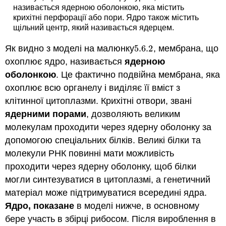
називається ядерною оболонкою, яка містить
крихітні перфорації або пори. Ядро також містить
щільний центр, який називається ядерцем.
Як видно з моделі на малюнку
5.6.
2
, мембрана, що
5.6.
2
охоплює ядро, називається
ядерною
оболонкою
. Це фактично подвійна мембрана, яка
охоплює всю органелу і виділяє її вміст з
клітинної цитоплазми. Крихітні отвори, звані
ядерними порами
, дозволяють великим
молекулам проходити через ядерну оболонку за
допомогою спеціальних білків. Великі білки та
молекули РНК повинні мати можливість
проходити через ядерну оболонку, щоб білки
могли синтезуватися в цитоплазмі, а генетичний
матеріал може підтримуватися всередині ядра.
Ядро, показане
в моделі нижче, в основному
бере участь в збірці рибосом. Після вироблення в