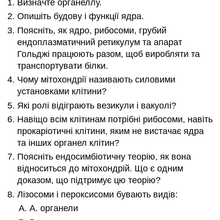
Визначте органеллу.
Опишіть будову і функції ядра.
Поясніть, як ядро, рибосоми, грубий
ендоплазматичний ретикулум та апарат
Гольджі працюють разом, щоб виробляти та
транспортувати білки.
Чому мітохондрії називають силовими
установками клітини?
Які ролі відіграють везикули і вакуолі?
Навіщо всім клітинам потрібні рибосоми, навіть
прокаріотичні клітини, яким не вистачає ядра
та інших органел клітин?
Поясніть ендосимбіотичну теорію, як вона
відноситься до мітохондрій. Що є одним
доказом, що підтримує цю теорію?
Лізосоми і пероксисоми бувають видів:
А. органели