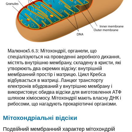
5.6.
3
Малюнок
: Мітохондрії, органели, що
5.6.
3
спеціалізуються на проведенні аеробного дихання,
містять внутрішню мембрану, складену в кристи, які
утворюють два окремих відсіку: внутрішній
мембранний простір і матрицю. Цикл Кребса
відбувається в матриці. Ланцюг транспорту
електронів вбудований у внутрішню мембрану і
використовує обидва відсіки для виготовлення АТФ
шляхом хіміосмосу. Мітохондрії мають власну ДНК і
рибосоми, що нагадують прокаріотичні організми.
Мітохондріальні відсіки
Подвійний мембранний характер мітохондрій