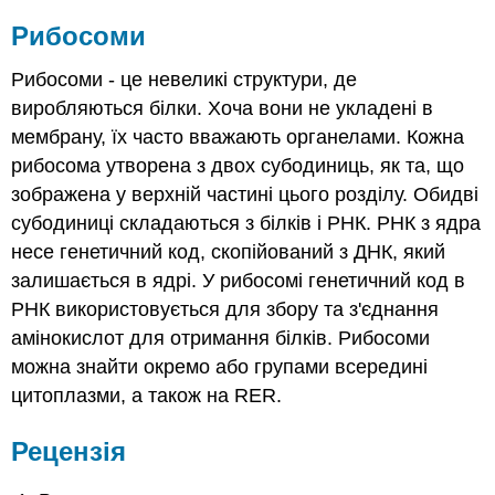
Рибосоми
Рибосоми - це невеликі структури, де
виробляються білки. Хоча вони не укладені в
мембрану, їх часто вважають органелами. Кожна
рибосома утворена з двох субодиниць, як та, що
зображена у верхній частині цього розділу. Обидві
субодиниці складаються з білків і РНК. РНК з ядра
несе генетичний код, скопійований з ДНК, який
залишається в ядрі. У рибосомі генетичний код в
РНК використовується для збору та з'єднання
амінокислот для отримання білків. Рибосоми
можна знайти окремо або групами всередині
цитоплазми, а також на RER.
Рецензія