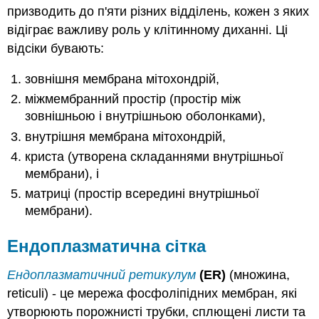
призводить до п'яти різних відділень, кожен з яких
відіграє важливу роль у клітинному диханні. Ці
відсіки бувають:
зовнішня мембрана мітохондрій,
міжмембранний простір (простір між
зовнішньою і внутрішньою оболонками),
внутрішня мембрана мітохондрій,
криста (утворена складаннями внутрішньої
мембрани), і
матриці (простір всередині внутрішньої
мембрани).
Ендоплазматична сітка
Ендоплазматичний ретикулум
(ER)
(множина,
reticuli) - це мережа фосфоліпідних мембран, які
утворюють порожнисті трубки, сплющені листи та