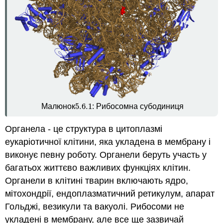
5.6.
1
Малюнок
: Рибосомна субодиниця
5.6.
1
Органела - це структура в цитоплазмі
еукаріотичної клітини, яка укладена в мембрану і
виконує певну роботу. Органели беруть участь у
багатьох життєво важливих функціях клітин.
Органели в клітині тварин включають ядро,
мітохондрії, ендоплазматичний ретикулум, апарат
Гольджі, везикули та вакуолі. Рибосоми не
укладені в мембрану, але все ще зазвичай