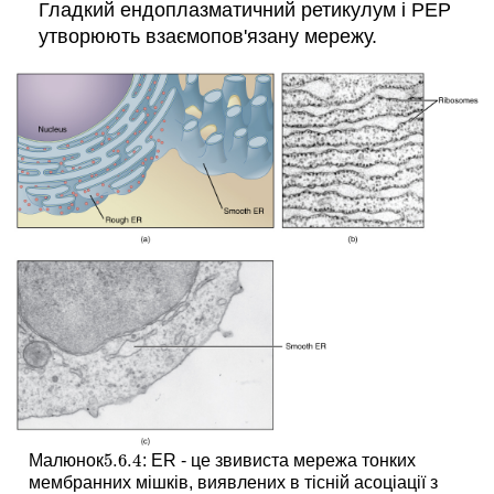
Гладкий ендоплазматичний ретикулум і РЕР
утворюють взаємопов'язану мережу.
5.6.
4
Малюнок
: ER - це звивиста мережа тонких
5.6.
4
мембранних мішків, виявлених в тісній асоціації з