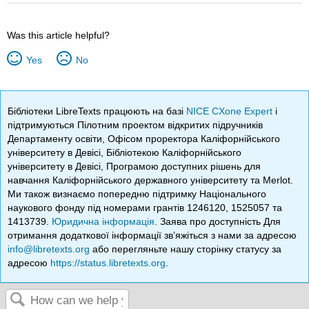
Was this article helpful?
Yes
No
Бібліотеки LibreTexts працюють на базі
NICE CXone Expert
і
підтримуються Пілотним проектом відкритих підручників
Департаменту освіти, Офісом проректора Каліфорнійського
університету в Девісі, Бібліотекою Каліфорнійського
університету в Девісі, Програмою доступних рішень для
навчання Каліфорнійського державного університету та Merlot.
Ми також визнаємо попередню підтримку Національного
наукового фонду під номерами грантів 1246120, 1525057 та
1413739.
Юридична інформація
. Заява про доступність Для
отримання додаткової інформації зв’яжіться з нами за адресою
info@libretexts.org
або перегляньте нашу сторінку статусу за
адресою
https://status.libretexts.org
.