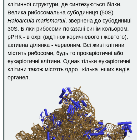
відсіки
клітинної структури, де синтезуються білки.
Ендоплазматична
Велика рибосомальна субодиниця (50S)
сітка
Haloarcula marismortui
, звернена до субодиниці
Апарат
30S. Білки рибосоми показані синім кольором,
Гольджі
Везикули
рРНК - в охрі (відтінок коричневого і жовтого),
та
активна ділянка - червоним. Всі живі клітини
вакуолі
містять рибосоми, будь то прокаріотичні або
Центриолі
еукаріотичні клітини. Однак тільки еукаріотичні
Рибосоми
клітини також містять ядро і кілька інших видів
Рецензія
органел.
Дізнатися
більше
Атрибуції