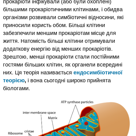
прокаріоти інфікували (або були охоплені)
більшими прокаріотичними клітинами, і обидва
організми розвивали симбіотичні відносини, які
приносили користь обом. Більші клітини
забезпечили меншим прокаріотам місце для
життя. Натомість більші клітини отримували
додаткову енергію від менших прокаріотів.
Зрештою, менші прокаріоти стали постійними
гостями більших клітин, як органели всередині
них. Ця теорія називається
ендосимбіотичної
теорією
,
і вона сьогодні широко прийнята
біологами.