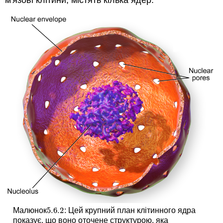
м'язові клітини, містять кілька ядер.
5.6.
2
Малюнок
: Цей крупний план клітинного ядра
5.6.
2
показує, що воно оточене структурою, яка