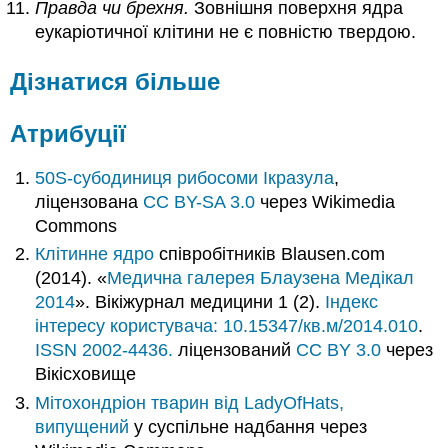
Правда чи брехня.
Зовнішня поверхня ядра
еукаріотичної клітини не є повністю твердою.
Дізнатися більше
Атрибуції
50S-субодиниця рибосоми
Ікразула
,
ліцензована
CC BY-SA 3.0
через Wikimedia
Commons
Клітинне ядро
співробітників Blausen.com
(2014). «
Медична галерея Блаузена Медікал
2014
». Вікіжурнал медицини 1 (2).
Індекс
інтересу
користувача: 10.15347/кв.м/2014.010
.
ISSN
2002-4436.
ліцензований
CC BY 3.0
через
Вікісховище
Мітохондріон тварин від LadyOfHats
,
випущений
у суспільне надбання через