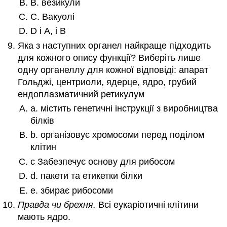
B. везикули
C. Вакуолі
D і A, і B
Яка з наступних органел найкраще підходить
для кожного опису функції? Виберіть лише
одну органеллу для кожної відповіді: апарат
Гольджі, центриоли, ядерце, ядро, грубий
ендоплазматичний ретикулум
а. містить генетичні інструкції з виробництва
білків
b. організовує хромосоми перед поділом
клітин
c Забезпечує основу для рибосом
d. пакети та етикетки білки
е. збирає рибосоми
Правда чи брехня.
Всі еукаріотичні клітини
мають ядро.