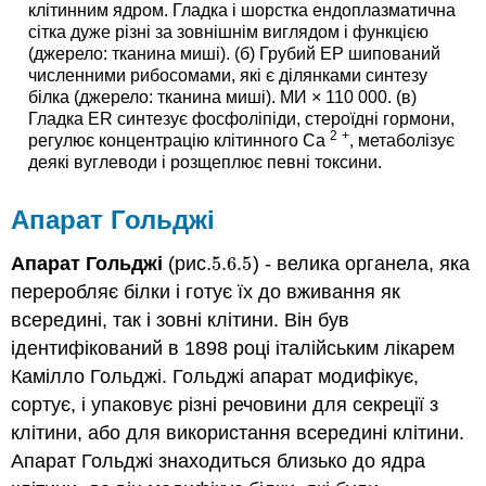
клітинним ядром. Гладка і шорстка ендоплазматична
сітка дуже різні за зовнішнім виглядом і функцією
(джерело: тканина миші). (б) Грубий ЕР шипований
численними рибосомами, які є ділянками синтезу
білка (джерело: тканина миші). МИ × 110 000. (в)
Гладка ER синтезує фосфоліпіди, стероїдні гормони,
2
+
регулює концентрацію клітинного Са
, метаболізує
деякі вуглеводи і розщеплює певні токсини.
Апарат Гольджі
Апарат Гольджі
(рис.
5.6.
5
) - велика органела, яка
5.6.
5
переробляє білки і готує їх до вживання як
всередині, так і зовні клітини. Він був
ідентифікований в 1898 році італійським лікарем
Камілло Гольджі. Гольджі апарат модифікує,
сортує, і упаковує різні речовини для секреції з
клітини, або для використання всередині клітини.
Апарат Гольджі знаходиться близько до ядра