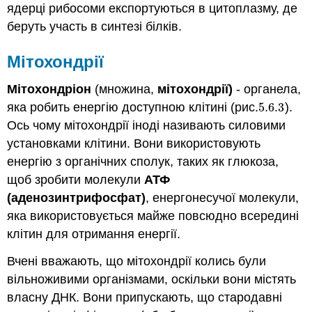
ядерці рибосоми експортуються в цитоплазму, де
беруть участь в синтезі білків.
Мітохондрії
Мітохондріон
(множина,
мітохондрії)
- органела,
яка робить енергію доступною клітині (рис.
5.6.
3
).
5.6.
3
Ось чому мітохондрії іноді називають силовими
установками клітини. Вони використовують
енергію з органічних сполук, таких як глюкоза,
щоб зробити молекули
АТФ
(аденозинтрифосфат)
, енергонесучої молекули,
яка використовується майже повсюдно всередині
клітин для отримання енергії.
Вчені вважають, що мітохондрії колись були
вільноживими організмами, оскільки вони містять
власну ДНК. Вони припускають, що стародавні