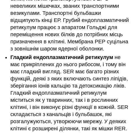
невеликих мішечках, званих транспортними
везикулами. Транспортні бульбашки
відщипують кінці ЕР. Грубий ендоплазматичний
ретикулум працює з апаратом Гольджі для
переміщення нових білків до потрібних місць
призначення в клітині. Мембрана РЕР суцільна
з зовнішнім шаром ядерної оболонки.
Гладкий ендоплазматичний ретикулум
не
має прикріплених до нього рибосом, і тому він
має гладкий вигляд. SER має багато різних
функцій, деякі з яких включають синтез ліпідів,
зберігання іонів кальцію та детоксикацію ліків.
Гладкий ендоплазматичний ретикулум
міститься як у тваринних, так і в рослинних
клітині, і він виконує різні функції в кожній. SER
складається з канальців і бульбашок, які
розгалужуються, утворюючи мережу. У деяких
клітині є розширені ділянки, такі як мішки RER.