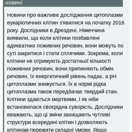
новині
Новини про важливе дослідження цитоплазми
еукаріотичних клітин з'явилися на початку 2016
року. Дослідники в Дрездені, Німеччина
виявили, що коли клітини позбавлені
адекватних поживних речовин, вони можуть по
суті закритися і стати сплячими. Зокрема, коли
клітини не отримують достатньої кількості
поживних речовин, вони припиняють обмін
речовин, їх енергетичний рівень падає, а рН
цитоплазми знижується. Їх в нормі рідка
цитоплазма також передбачає твердий стан.
Клітини здаються мертвими, і як ніби
встановилася своєрідна суворість. Дослідники
вважають, що ці зміни захищають чутливі
структури всередині клітин і дозволяють
клітинам пережити складні умови. Якщо