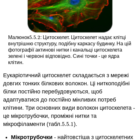
5.5.
2
Малюнок
: Цитоскелет. Цитоскелет надає клітці
5.5.
2
внутрішню структуру, подібну каркасу будинку. На цій
фотографії актинові нитки і канальці цитоскелета
зелені і червоні відповідно. Сині точки - це ядра
клітин.
Еукаріотичний цитоскелет складається з мережі
довгих тонких білкових волокон. Ці ниткоподібні
білки постійно перебудовуються, щоб
адаптуватися до постійно мінливих потреб
клітини. Три основних види волокон цитоскелета -
це мікротрубочки, проміжні нитки та
мікрофіламенти (табл.
5.5.
1
).
5.5.
1
Мікротрубочки
- найтовстіша з цитоскелетних