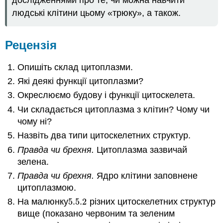
дослідженнями про те, чи можна навчити
людські клітини цьому «трюку», а також.
Рецензія
Опишіть склад цитоплазми.
Які деякі функції цитоплазми?
Окреслюємо будову і функції цитоскелета.
Чи складається цитоплазма з клітин? Чому чи
чому ні?
Назвіть два типи цитоскелетних структур.
Правда чи брехня.
Цитоплазма зазвичай
зелена.
Правда чи брехня.
Ядро клітини заповнене
цитоплазмою.
На малюнку
5.5.
2
різних цитоскелетних структур
5.5.
2
вище (показано червоним та зеленим