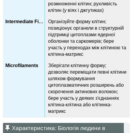
розмноженні клітин; рухливість
клітин (у віях і джгутиках)
Організуйте форму клітин;
позиціонує органели в структурній
підтримці цитоплазми ядерної
оболонки та саркомерів; бере
участь у переходах між клітиною та
клітина-матрикс
Зберігати клітинну форму;
дозволяє переміщати певні клітини
шляхом формування
цитоплазматичних розширень або
скорочення актинових волокон;
бере участь у деяких з'єднаннях
клітина-клітина або клітинка-
матрикс
Характеристика: Біологія людини в