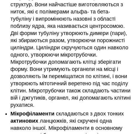
структур. Вони найчастіше виготовляються з
ниток, які є полімерами альфа- та бета-
тубуліну і випромінюють назовні з області
поблизу ядра, яка називається центросомою.
Дві форми тубуліну утворюють димери (пари),
які збираються разом, утворюючи порожнисті
циліндри. Циліндри скручуються один навколо
одного, утворюючи мікротрубочки.
Мікротрубочки допомагають клітці зберігати
форму. Вони утримують органели на місці і
дозволяють їм переміщатися по клітині, і вони
утворюють мітотичний веретено під час поділу
клітин. Мікротрубочки також складають частини
вій і джгутиків, органел, які допомагають клітині
рухатися.
Мікрофіламенти
складаються з двох тонких
актинових
ланцюжків, які скручені одна
навколо іншої. Мікрофіламенти в основному