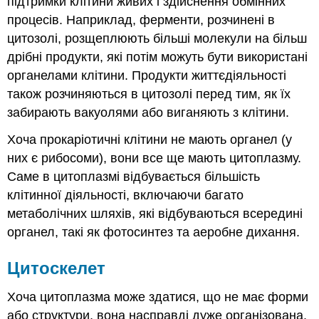
підтримки клітини живих і здійснення обмінних
процесів. Наприклад, ферменти, розчинені в
цитозолі, розщеплюють більші молекули на більш
дрібні продукти, які потім можуть бути використані
органелами клітини. Продукти життєдіяльності
також розчиняються в цитозолі перед тим, як їх
забирають вакуолями або виганяють з клітини.
Хоча прокаріотичні клітини не мають органел (у
них є рибосоми), вони все ще мають цитоплазму.
Саме в цитоплазмі відбувається більшість
клітинної діяльності, включаючи багато
метаболічних шляхів, які відбуваються всередині
органел, такі як фотосинтез та аеробне дихання.
Цитоскелет
Хоча цитоплазма може здатися, що не має форми
або структури, вона насправді дуже організована.