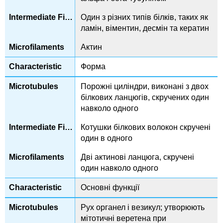
Один з різних типів білків, таких як
ламін, віментин, десмін та кератин
Актин
Форма
Порожні циліндри, виконані з двох
білкових ланцюгів, скручених один
навколо одного
Котушки білкових волокон скручені
один в одного
Дві актинові ланцюга, скручені
один навколо одного
Основні функції
Рух органел і везикул; утворюють
мітотичні веретена при