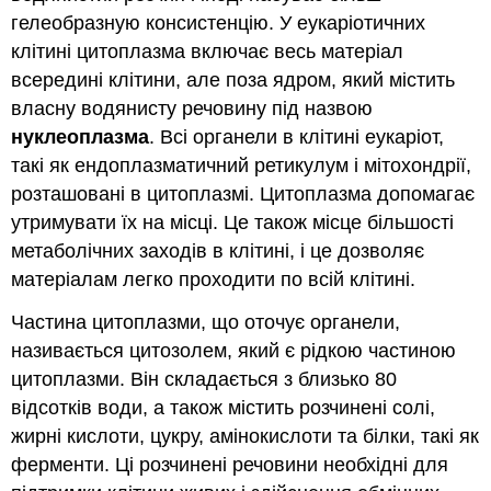
гелеобразную консистенцію. У еукаріотичних
клітині цитоплазма включає весь матеріал
всередині клітини, але поза ядром, який містить
власну водянисту речовину під назвою
нуклеоплазма
. Всі органели в клітині еукаріот,
такі як ендоплазматичний ретикулум і мітохондрії,
розташовані в цитоплазмі. Цитоплазма допомагає
утримувати їх на місці. Це також місце більшості
метаболічних заходів в клітині, і це дозволяє
матеріалам легко проходити по всій клітині.
Частина цитоплазми, що оточує органели,
називається цитозолем, який є рідкою частиною
цитоплазми. Він складається з близько 80
відсотків води, а також містить розчинені солі,
жирні кислоти, цукру, амінокислоти та білки, такі як
ферменти. Ці розчинені речовини необхідні для