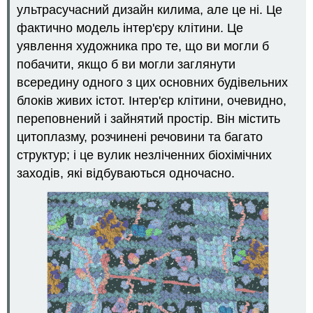
Характеристика:
ультрасучасний дизайн килима, але це ні. Це
Біологія
фактично модель інтер'єру клітини. Це
людини
уявлення художника про те, що ви могли б
в
новині
побачити, якщо б ви могли заглянути
Рецензія
всередину одного з цих основних будівельних
Дізнатися
блоків живих істот. Інтер'єр клітини, очевидно,
більше
переповнений і зайнятий простір. Він містить
Атрибуції
цитоплазму, розчинені речовини та багато
структур; і це вулик незліченних біохімічних
заходів, які відбуваються одночасно.