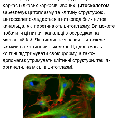
Каркас білкових каркасів, званих
цитоскелетом
,
забезпечує цитоплазму та клітину структурою.
Цитоскелет складається з ниткоподібних ниток і
канальців, які перетинають цитоплазму. Ви можете
побачити ці нитки і канальці в осередках на
малюнку
5.5.
2
. Як випливає з назви, цитоскелет
5.5.
2
схожий на клітинний «скелет». Це допомагає
клітині підтримувати свою форму, а також
допомагає утримувати клітинні структури, такі як
органели, на місці в цитоплазмі.