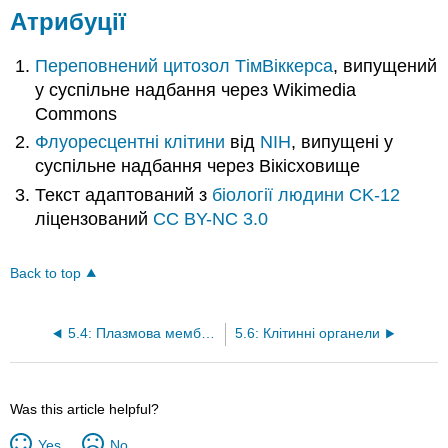
Атрибуції
Переповнений цитозол
ТімВіккерса
, випущений
у суспільне надбання через Wikimedia
Commons
Флуоресцентні клітини
від
NIH
, випущені у
суспільне надбання через Вікісховище
Текст адаптований з
біології людини
CK-12
ліцензований
CC BY-NC 3.0
Back to top
5.4: Плазмова мембрана
5.6: Клітинні органели
Was this article helpful?
Yes
No