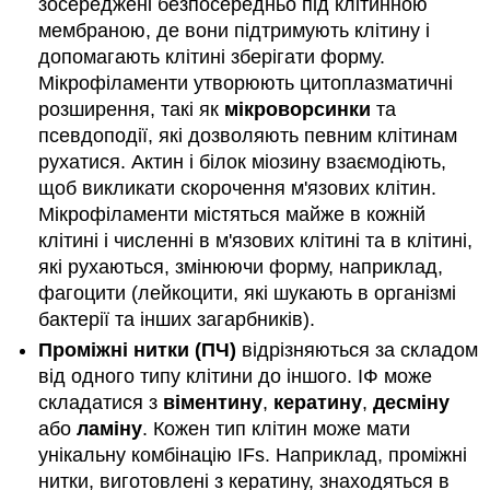
зосереджені безпосередньо під клітинною
мембраною, де вони підтримують клітину і
допомагають клітині зберігати форму.
Мікрофіламенти утворюють цитоплазматичні
розширення, такі як
мікроворсинки
та
псевдоподії, які дозволяють певним клітинам
рухатися. Актин і білок міозину взаємодіють,
щоб викликати скорочення м'язових клітин.
Мікрофіламенти містяться майже в кожній
клітині і численні в м'язових клітині та в клітині,
які рухаються, змінюючи форму, наприклад,
фагоцити (лейкоцити, які шукають в організмі
бактерії та інших загарбників).
Проміжні нитки (ПЧ)
відрізняються за складом
від одного типу клітини до іншого. ІФ може
складатися з
віментину
,
кератину
,
десміну
або
ламіну
. Кожен тип клітин може мати
унікальну комбінацію IFs. Наприклад, проміжні
нитки, виготовлені з кератину, знаходяться в