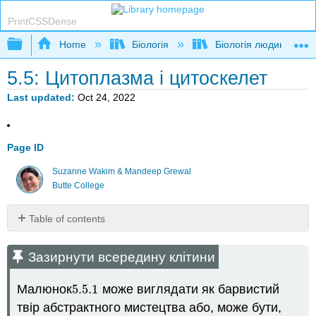
PrintCSSDense
Expand/collapse global hierarchy
Home
Біологія
Біологія людини
5.5: Цитоплазма і цитоскелет
Last updated
Oct 24, 2022
Page ID
Suzanne Wakim & Mandeep Grewal
Butte College
Table of contents
Зазирнути
всередину
Зазирнути всередину клітини
клітини
цитоплазма
Малюнок
5.5.
1
може виглядати як барвистий
5.5.
1
Цитоскелет
твір абстрактного мистецтва або, може бути,