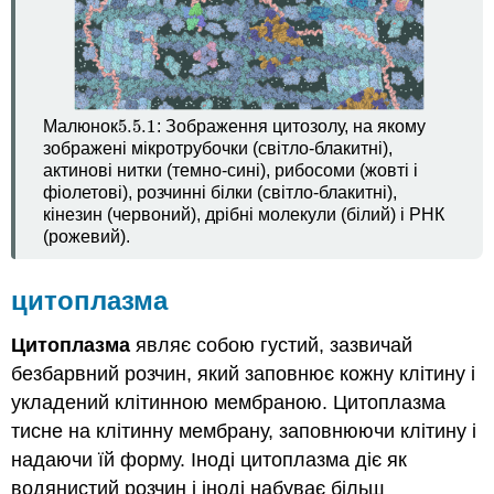
5.5.
1
Малюнок
: Зображення цитозолу, на якому
5.5.
1
зображені мікротрубочки (світло-блакитні),
актинові нитки (темно-сині), рибосоми (жовті і
фіолетові), розчинні білки (світло-блакитні),
кінезин (червоний), дрібні молекули (білий) і РНК
(рожевий).
цитоплазма
Цитоплазма
являє собою густий, зазвичай
безбарвний розчин, який заповнює кожну клітину і
укладений клітинною мембраною. Цитоплазма
тисне на клітинну мембрану, заповнюючи клітину і
надаючи їй форму. Іноді цитоплазма діє як
водянистий розчин і іноді набуває більш