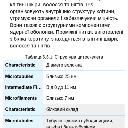
клітині шкіри, волосся та нігтів. IFs
організовують внутрішню структуру клітини,
утримуючи органели і забезпечуючи міцність.
Вони також є структурними компонентами
ядерної оболонки. Проміжні нитки, виготовлені
з білка кератину, знаходяться в клітині шкіри,
волосся та нігтів.
5.5.
1
Таблиця
: Структура цитоскелета
5.5.
1
Діаметр волокна
Близько 25 нм
Від 8 до 11 нм
Близько 7 нм
білковий склад
Тубулін з двома субодиницями,
альфа і бета-тубуліном