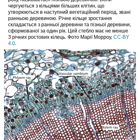
чергуються з кільцями більших клітин, що
утворюються в наступний вегетаційний період, звані
ранньою деревиною. Річне кільце зростання
складається з ранньої деревини та пізньої деревини,
сформованої за один рік. Цей стебло має не менше
3 річних ростових кілець.
Фото Марії Морроу,
CC-BY
4.0
.