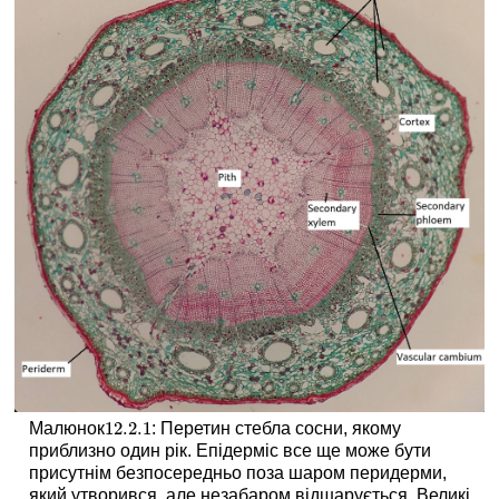
Судинна
тканина
Перидерм
Деревина
Покритонасінні
12.2.
1
Малюнок
: Перетин стебла сосни, якому
12.2.
1
приблизно один рік. Епідерміс все ще може бути
присутнім безпосередньо поза шаром перидерми,
який утворився, але незабаром відшарується. Великі