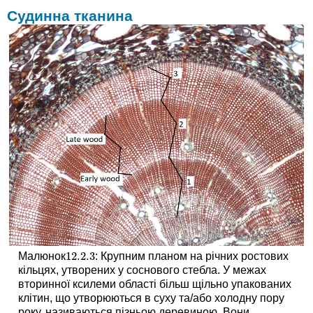
Судинна тканина
12.2.
3
Малюнок
: Крупним планом на річних ростових
12.2.
3
кільцях, утворених у соснового стебла. У межах
вторинної ксилеми області більш щільно упакованих
клітин, що утворюються в суху та/або холодну пору
року, називаються пізньою деревиною. Вони