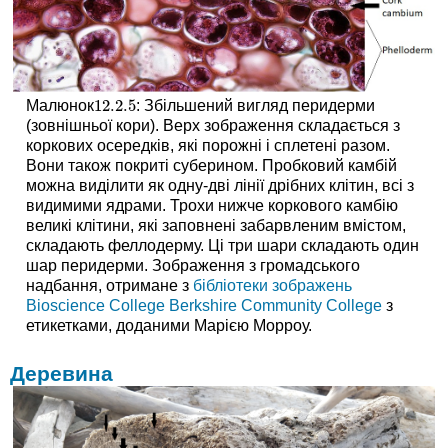
12.2.
5
Малюнок
: Збільшений вигляд перидерми
12.2.
5
(зовнішньої кори). Верх зображення складається з
коркових осередків, які порожні і сплетені разом.
Вони також покриті суберином. Пробковий камбій
можна виділити як одну-дві лінії дрібних клітин, всі з
видимими ядрами. Трохи нижче коркового камбію
великі клітини, які заповнені забарвленим вмістом,
складають феллодерму. Ці три шари складають один
шар перидерми. Зображення з громадського
надбання, отримане з
бібліотеки зображень
Bioscience College Berkshire Community College
з
етикетками, доданими Марією Морроу.
Деревина