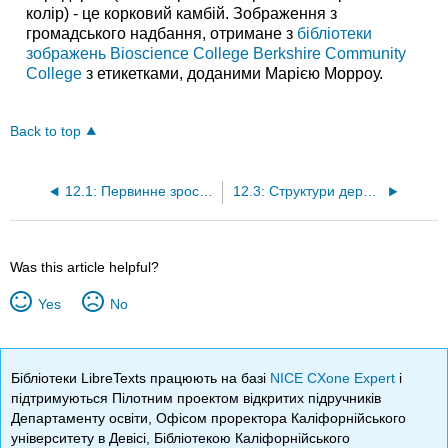
колір) - це корковий камбій. Зображення з
громадського надбання, отримане з
бібліотеки
зображень Bioscience College Berkshire Community
College
з етикетками, доданими Марією Морроу.
Back to top
12.1: Первинне зростання
12.3: Структури деревних стрільб
Was this article helpful?
Yes
No
Бібліотеки LibreTexts працюють на базі
NICE CXone Expert
і
підтримуються Пілотним проектом відкритих підручників
Департаменту освіти, Офісом проректора Каліфорнійського
університету в Девісі, Бібліотекою Каліфорнійського