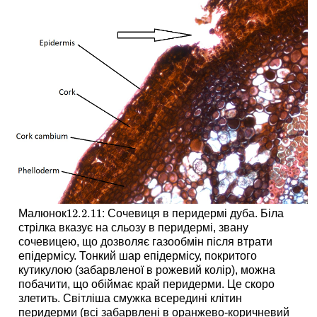
12.2.
11
Малюнок
: Сочевиця в перидермі дуба. Біла
12.2.
11
стрілка вказує на сльозу в перидермі, звану
сочевицею, що дозволяє газообмін після втрати
епідермісу. Тонкий шар епідермісу, покритого
кутикулою (забарвленої в рожевий колір), можна
побачити, що обіймає край перидерми. Це скоро
злетить. Світліша смужка всередині клітин
перидерми (всі забарвлені в оранжево-коричневий