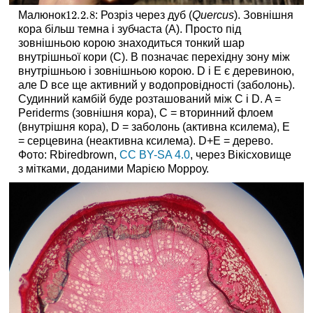
12.2.
8
Малюнок
: Розріз через дуб (
Quercus
). Зовнішня
12.2.
8
кора більш темна і зубчаста (А). Просто під
зовнішньою корою знаходиться тонкий шар
внутрішньої кори (С). B позначає перехідну зону між
внутрішньою і зовнішньою корою. D і E є деревиною,
але D все ще активний у водопровідності (заболонь).
Судинний камбій буде розташований між C і D. A =
Periderms (зовнішня кора), C = вторинний флоем
(внутрішня кора), D = заболонь (активна ксилема), E
= серцевина (неактивна ксилема). D+E = дерево.
Фото: Rbiredbrown,
CC BY-SA 4.0
, через Вікісховище
з мітками, доданими Марією Морроу.