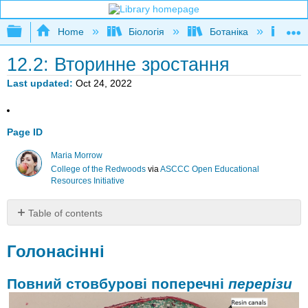
Expand/collapse global hierarchy
Home
Біологія
Ботаніка
Фот
12.2: Вторинне зростання
Last updated
Oct 24, 2022
Page ID
Maria Morrow
College of the Redwoods
via
ASCCC Open Educational
Resources Initiative
Table of contents
Голонасінні
Голонасінні
Повний
стовбурові
поперечні
Повний стовбурові поперечні
перерізи
перерізи