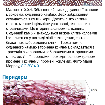
12.2.
4
Малюнок
: Збільшений вигляд судинної тканини
12.2.
4
і, зокрема, судинного камбію. Верх зображення
складається з клітин кори. Досить різко клітини
стають менше і щільніше упаковані, з'являючись
стовпчиками. Це вторинна флоемна тканина.
Судинний камбій знаходиться нижче клітин флоемів
і з'являється у вигляді лінії сплющених, світло-
блакитних забарвлених клітин. Трохи нижче
судинного камбію вторинна ксилема складається з
трахеїдів з червоними забарвленими вторинними
стінками. Лінії паренхіми проходять флоем (флоемні
промені) і ксилему (промені ксилеми). Фото Марії
Морроу,
CC-BY 4.0
.
Перидерм