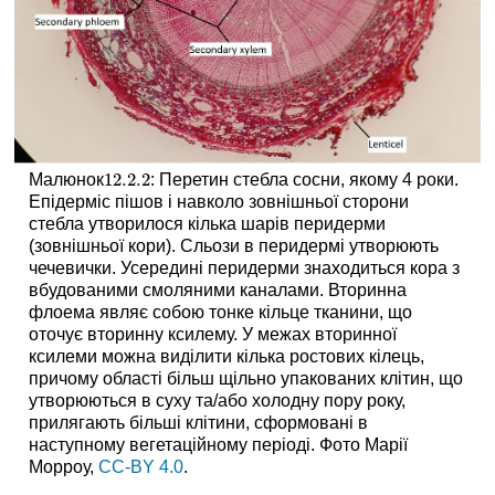
12.2.
2
Малюнок
: Перетин стебла сосни, якому 4 роки.
12.2.
2
Епідерміс пішов і навколо зовнішньої сторони
стебла утворилося кілька шарів перидерми
(зовнішньої кори). Сльози в перидермі утворюють
чечевички. Усередині перидерми знаходиться кора з
вбудованими смоляними каналами. Вторинна
флоема являє собою тонке кільце тканини, що
оточує вторинну ксилему. У межах вторинної
ксилеми можна виділити кілька ростових кілець,
причому області більш щільно упакованих клітин, що
утворюються в суху та/або холодну пору року,
прилягають більші клітини, сформовані в
наступному вегетаційному періоді. Фото Марії
Морроу,
CC-BY 4.0
.