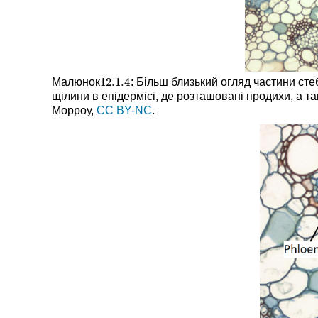
12.1.
4
Малюнок
: Більш близький огляд частини ст
12.1.
4
щілини в епідермісі, де розташовані продихи, а т
Морроу,
CC BY-NC
.