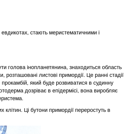
стовбурових
наконечник
Монокоти
Євдикоти
Геліантус
ох евдикотах, стають меристематичними і
бути голова інопланетянина, знаходиться область
и, розташовані листові примордії. Це ранні стадії
 прокамбій, який буде розвиватися в судинну
отодерма дозріває в епідермісі, вона виробляє
еристема.
 клітин. Ці бутони примордії переростуть в