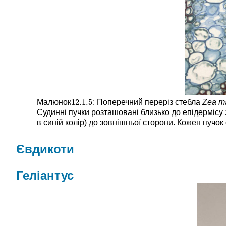
12.1.
5
Малюнок
: Поперечний переріз стебла
Zea m
12.1.
5
Судинні пучки розташовані близько до епідермісу
в синій колір) до зовнішньої сторони. Кожен пучо
Євдикоти
Геліантус