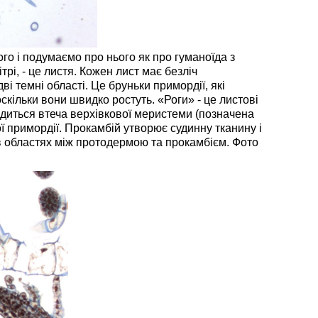
го і подумаємо про нього як про гуманоїда з
рі, - це листя. Кожен лист має безліч
ві темні області. Це бруньки примордії, які
скільки вони швидко ростуть. «Роги» - це листові
ходиться втеча верхівкової меристеми (позначена
ої примордії. Прокамбій утворює судинну тканину і
 в областях між протодермою та прокамбієм. Фото