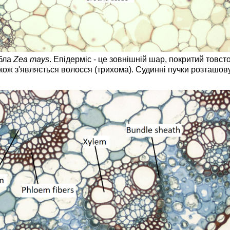
ебла
Zea mays
. Епідерміс - це зовнішній шар, покритий товс
акож з'являється волосся (трихома). Судинні пучки розташо