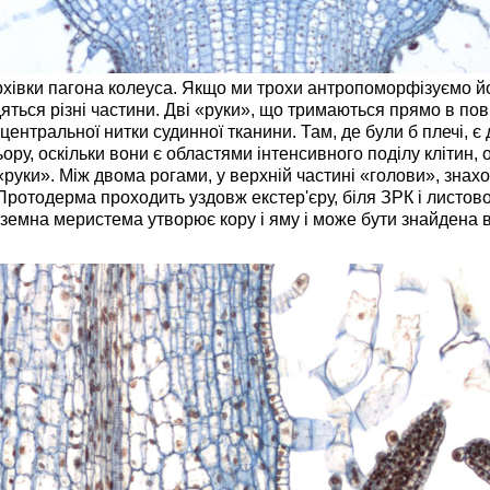
ерхівки пагона колеуса. Якщо ми трохи антропоморфізуємо йо
ться різні частини. Дві «руки», що тримаються прямо в повіт
ентральної нитки судинної тканини. Там, де були б плечі, є д
ру, оскільки вони є областями інтенсивного поділу клітин, о
а «руки». Між двома рогами, у верхній частині «голови», зна
і. Протодерма проходить уздовж екстер'єру, біля ЗРК і листов
аземна меристема утворює кору і яму і може бути знайдена