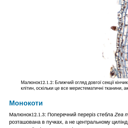
12.1.
2
Малюнок
: Ближчий огляд довгої секції кін
12.1.
2
клітин, оскільки це все меристематичні тканини, 
Монокоти
Малюнок
12.1.
3
: Поперечний переріз стебла
Zea 
12.1.
3
розташована в пучках, а не центральному циліндр