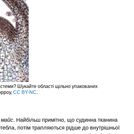
ристеми? Шукайте області щільно упакованих
орроу,
CC BY-NC
.
 майс
. Найбільш примітно, що судинна тканина
стебла, потім трапляються рідше до внутрішньої