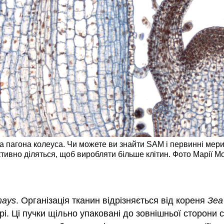
чика пагона колеуса. Чи можете ви знайти SAM і первинні ме
активно діляться, щоб виробляти більше клітин. Фото Марії М
mays
. Організація тканин відрізняється від кореня
Зеа
і. Ці пучки щільно упаковані до зовнішньої сторони 