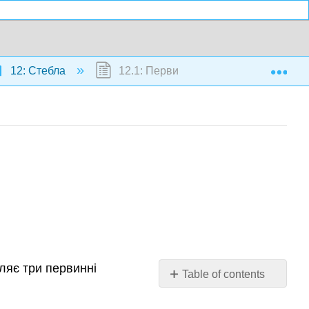
Exp
12: Стебла
12.1: Первинне зростання
бляє три первинні
Table of contents
Колеус