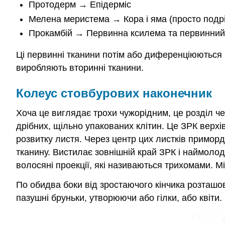
Протодерм → Епідерміс
Мелена меристема → Кора і яма (просто подрі
Прокамбій → Первинна ксилема та первинни
Ці первинні тканини потім або диференціюються н
виробляють вторинні тканини.
Колеус стовбурових наконечник
Хоча це виглядає трохи чужорідним, це розділ че
дрібних, щільно упакованих клітин. Це ЗРК верхів
розвитку листя. Через центр цих листків приморд
тканину. Вистилає зовнішній край ЗРК і наймолод
волосяні проекції, які називаються трихомами. 
По обидва боки від зростаючого кінчика розташов
пазушні бруньки, утворюючи або гілки, або квіти