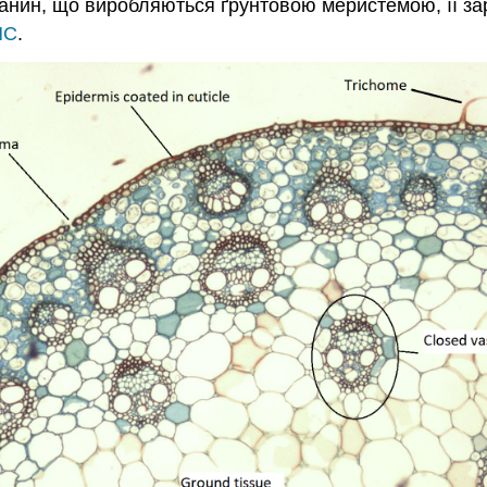
канин, що виробляються ґрунтовою меристемою, її з
NC
.