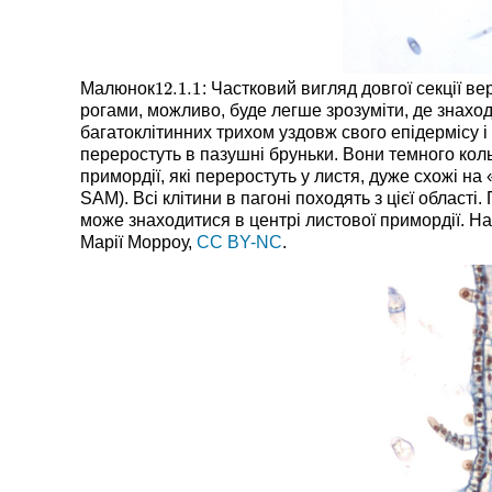
12.1.
1
Малюнок
: Частковий вигляд довгої секції в
12.1.
1
рогами, можливо, буде легше зрозуміти, де знаходя
багатоклітинних трихом уздовж свого епідермісу і ц
переростуть в пазушні бруньки. Вони темного кольо
примордії, які переростуть у листя, дуже схожі н
SAM). Всі клітини в пагоні походять з цієї област
може знаходитися в центрі листової примордії. Н
Марії Морроу,
CC BY-NC
.