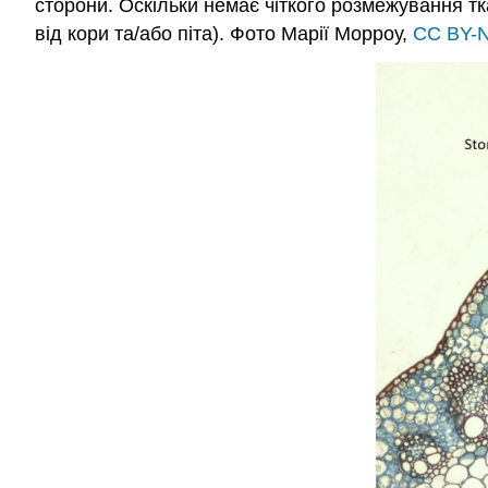
сторони. Оскільки немає чіткого розмежування т
від кори та/або піта).
Фото Марії Морроу,
CC BY-