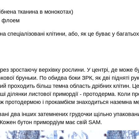
бнена тканина в монокотах)
й флоем
а спеціалізовані клітини, або, як це буває у багать
рез зростаючу верхівку рослини. У центрі, де може 
кової бруньки. По обидва боки ЗРК, як дві підняті рук
ий проходить більш темна область дрібних клітин. Це
ші ділянки листової примордії - протодерма. Коли пр
Між протодермою і прокамбієм знаходиться наземна м
ані два інших затемнених грудочки щільно упакованих
. Кожен бутон примордіум має свій SAM.