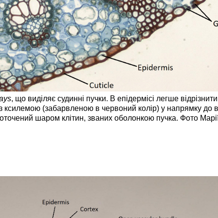
ays
, що виділяє судинні пучки. В епідермісі легше відрізнити
 з ксилемою (забарвленою в червоний колір) у напрямку до 
к оточений шаром клітин, званих оболонкою пучка. Фото Марі