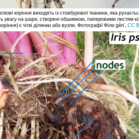
ткові коріння виходять із стовбурової тканини, яка рухає
рніть увагу на шари, створені обшивкою, паперовими листям 
ріння) є чіткі ділянки або вузли. Фотографії Філо gèn',
CC B