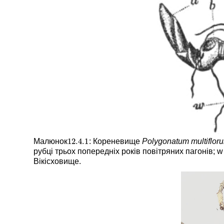
12.4.
1
Малюнок
: Кореневище
Polygonatum multiflor
12.4.
1
рубці трьох попередніх років повітряних пагонів; 
Вікісховище.