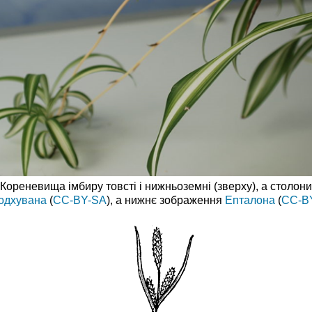
Кореневища імбиру товсті і нижньоземні (зверху), а столони
одхувана
(
CC-BY-SA
), а нижнє зображення
Епталона
(
CC-B