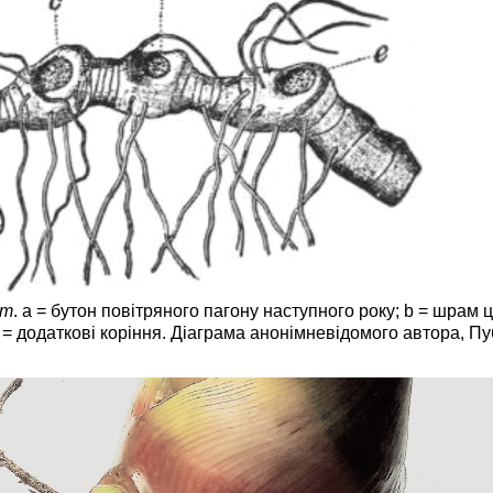
um
. a = бутон повітряного пагону наступного року; b = шрам цьо
w = додаткові коріння. Діаграма анонімневідомого автора, П