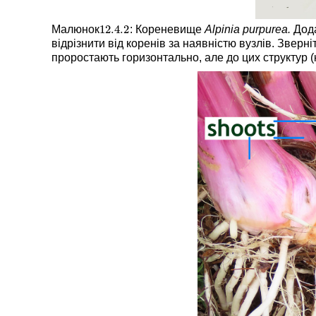
12.4.
2
Малюнок
: Кореневище
Alpinia purpurea.
Дода
12.4.
2
відрізнити від коренів за наявністю вузлів. Зве
проростають горизонтально, але до цих структур (ко