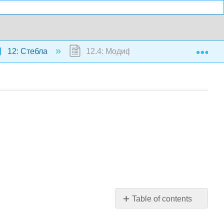
Exp
12: Стебла
12.4: Модифіковані пагони
Table of contents
Горизонтальні