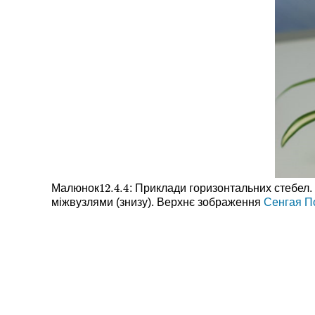
12.4.
4
Малюнок
: Приклади горизонтальних стебел. 
12.4.
4
міжвузлями (знизу). Верхнє зображення
Сенгая П