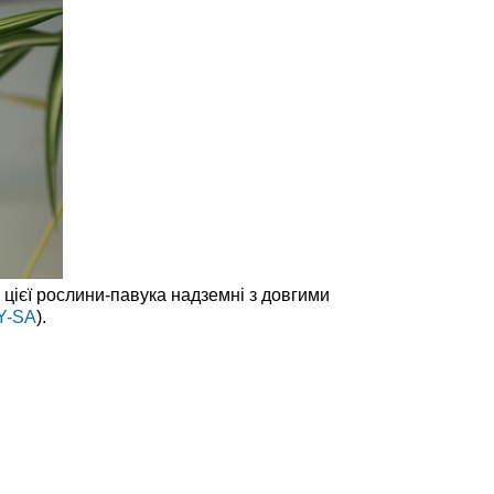
 цієї рослини-павука надземні з довгими
Y-SA
).