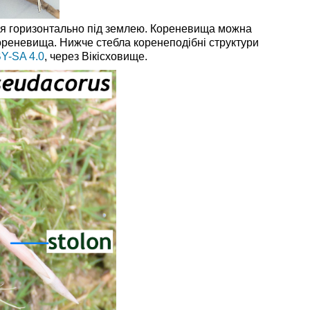
ться горизонтально під землею. Кореневища можна
кореневища. Нижче стебла коренеподібні структури
Y-SA 4.0
, через Вікісховище.