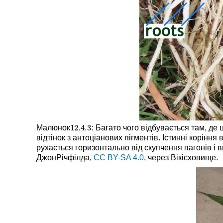
12.4.
3
Малюнок
: Багато чого відбувається там, де 
12.4.
3
відтінок з антоціанових пігментів. Істинні корінн
рухається горизонтально від скупчення пагонів і
ДжонРічфілда,
CC BY-SA 4.0
, через Вікісховище.