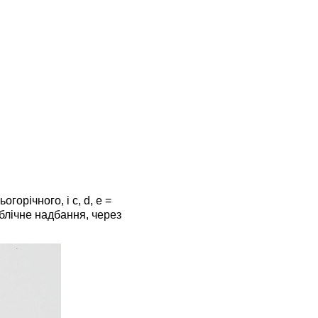
стебла
Стебла
для
зберігання
Гостра
зброя
Скелелазіння
Фотосинтез
горічного, і c, d, e =
ублічне надбання, через