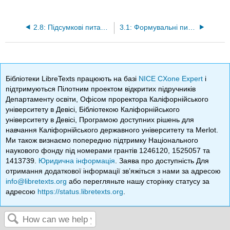
2.8: Підсумкові питання
3.1: Формувальні питання
Бібліотеки LibreTexts працюють на базі
NICE CXone Expert
і
підтримуються Пілотним проектом відкритих підручників
Департаменту освіти, Офісом проректора Каліфорнійського
університету в Девісі, Бібліотекою Каліфорнійського
університету в Девісі, Програмою доступних рішень для
навчання Каліфорнійського державного університету та Merlot.
Ми також визнаємо попередню підтримку Національного
наукового фонду під номерами грантів 1246120, 1525057 та
1413739.
Юридична інформація
. Заява про доступність Для
отримання додаткової інформації зв’яжіться з нами за адресою
info@libretexts.org
або перегляньте нашу сторінку статусу за
адресою
https://status.libretexts.org
.