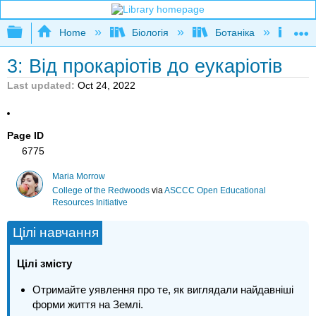
Expand/collapse global hierarchy
Home
Біологія
Ботаніка
Пос
3: Від прокаріотів до еукаріотів
Last updated
Oct 24, 2022
Page ID
6775
Maria Morrow
College of the Redwoods
via
ASCCC Open Educational
Resources Initiative
Цілі навчання
Цілі змісту
Отримайте уявлення про те, як виглядали найдавніші
форми життя на Землі.