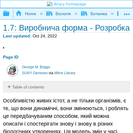
Expand/collapse global hierarchy
Home
Біологія
Ботаніка
Неж
1.7: Виробнича форма - Розробка
Last updated
Oct 24, 2022
Page ID
George M. Briggs
SUNY Geneseo
via
Milne Library
Table of contents
Розвиток
Особливістю живих істот, а не тільки організмів, є
організму
те, що вони динамічні, вони змінюються, і роблять
Розвиток
в
це передбачуваним способом, який можна
організмах,
описати і спостерігати знову і знову в різних
які
біологічних утвореннях. Ця модель змін у часі
є