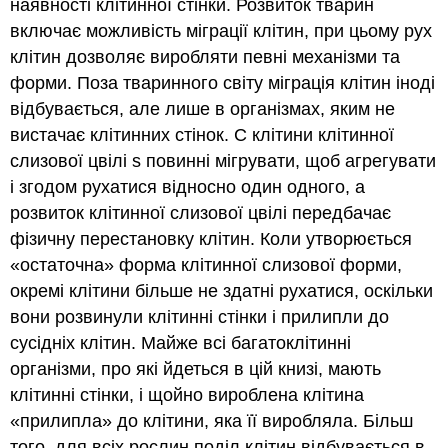
наявності клітинної стінки. Розвиток тварин
включає можливість міграції клітин, при цьому рух
клітин дозволяє виробляти певні механізми та
форми. Поза тваринного світу міграція клітин іноді
відбувається, але лише в організмах, яким не
вистачає клітинних стінок. C клітини клітинної
слизової цвілі s повинні мігрувати, щоб агрегувати
і згодом рухатися відносно один одного, а
розвиток клітинної слизової цвілі передбачає
фізичну перестановку клітин. Коли утворюється
«остаточна» форма клітинної слизової форми,
окремі клітини більше не здатні рухатися, оскільки
вони розвинули клітинні стінки і прилипли до
сусідніх клітин. Майже всі багатоклітинні
організми, про які йдеться в цій книзі, мають
клітинні стінки, і щойно вироблена клітина
«прилипла» до клітини, яка її виробляла. Більш
того, для всіх рослин поділ клітин відбувається в