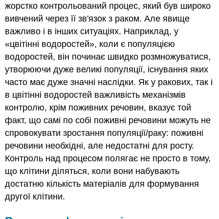
жорстко контрольований процес, який був широко
вивчений через її зв'язок з раком. Але явище
важливо і в інших ситуаціях. Наприклад, у
«цвітінні водоростей», коли є популяцією
водоростей, він починає швидко розмножуватися,
утворюючи дуже великі популяції, існування яких
часто має дуже значні наслідки. Як у ракових, так і
в цвітінні водоростей важливість механізмів
контролю, крім поживних речовин, вказує той
факт, що самі по собі поживні речовини можуть не
спровокувати зростання популяції/раку: поживні
речовини необхідні, але недостатні для росту.
Контроль над процесом полягає не просто в тому,
що клітини діляться, коли вони набувають
достатню кількість матеріалів для формування
другої клітини.