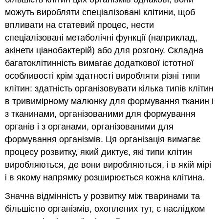
можуть виробляти спеціалізовані клітини, щоб
впливати на статевий процес, нести
спеціалізовані метаболічні функції (наприклад,
акінети ціанобактерій) або для розгону. Складна
багатоклітинність вимагає додаткової істотної
особливості крім здатності виробляти різні типи
клітин: здатність організовувати кілька типів клітин
в тривимірному малюнку для формування тканин і
з тканинами, організованими для формування
органів і з органами, організованими для
формування організмів. Ця організація вимагає
процесу розвитку, який диктує, які типи клітин
виробляються, де вони виробляються, і в якій мірі
і в якому напрямку розширюється кожна клітина.
Значна відмінність у розвитку між тваринами та
більшістю організмів, охоплених тут, є наслідком