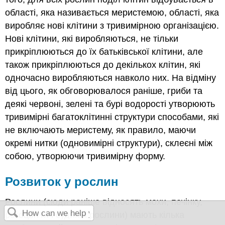
області, яка називається меристемою, області, яка
виробляє нові клітини з тривимірною організацією.
Нові клітини, які виробляються, не тільки
прикріплюються до їх батьківської клітини, але
також прикріплюються до декількох клітин, які
одночасно виробляються навколо них. На відміну
від цього, як обговорювалося раніше, гриби та
деякі червоні, зелені та бурі водорості утворюють
тривимірні багатоклітинні структури способами, які
не включають меристему, як правило, маючи
окремі нитки (одновимірні структури), склеєні між
собою, утворюючи тривимірну форму.
Розвиток у рослин
Рослини (сюди раніше відносять мохи, печінку,
рогоцвіття і судинні рослини) мають кілька