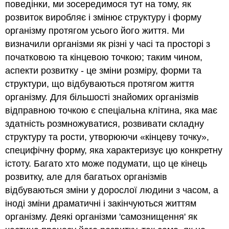
поведінки, ми зосередимося тут на тому, як
розвиток виробляє і змінює структуру і форму
організму протягом усього його життя. Ми
визначили організми як різні у часі та просторі з
початковою та кінцевою точкою; таким чином,
аспекти розвитку - це зміни розміру, форми та
структури, що відбуваються протягом життя
організму. Для більшості знайомих організмів
відправною точкою є спеціальна клітина, яка має
здатність розмножуватися, розвивати складну
структуру та рости, утворюючи «кінцеву точку»,
специфічну форму, яка характеризує цю конкретну
істоту. Багато хто може подумати, що це кінець
розвитку, але для багатьох організмів
відбуваються зміни у дорослої людини з часом, а
іноді зміни драматичні і закінчуються життям
організму. Деякі організми 'самознищення' як