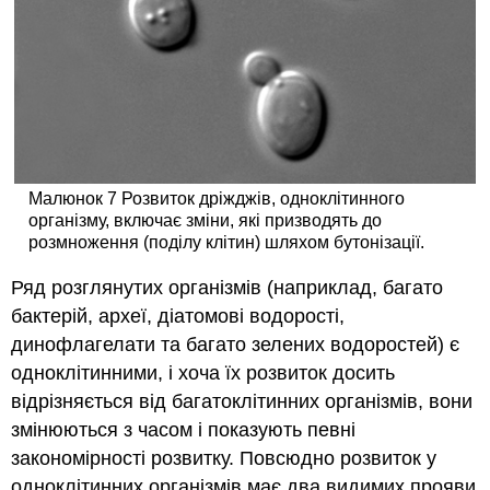
Малюнок 7 Розвиток дріжджів, одноклітинного
організму, включає зміни, які призводять до
розмноження (поділу клітин) шляхом бутонізації.
Ряд розглянутих організмів (наприклад, багато
бактерій, археї, діатомові водорості,
динофлагелати та багато зелених водоростей) є
одноклітинними, і хоча їх розвиток досить
відрізняється від багатоклітинних організмів, вони
змінюються з часом і показують певні
закономірності розвитку. Повсюдно розвиток у
одноклітинних організмів має два видимих прояви