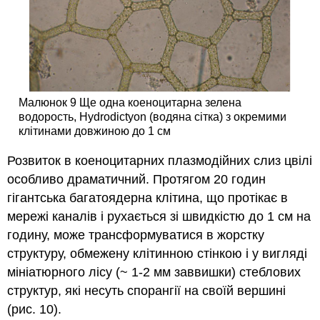
Малюнок 9 Ще одна коеноцитарна зелена
водорость, Hydrodictyon (водяна сітка) з окремими
клітинами довжиною до 1 см
Розвиток в коеноцитарних плазмодійних слиз цвілі
особливо драматичний. Протягом 20 годин
гігантська багатоядерна клітина, що протікає в
мережі каналів і рухається зі швидкістю до 1 см на
годину, може трансформуватися в жорстку
структуру, обмежену клітинною стінкою і у вигляді
мініатюрного лісу (~ 1-2 мм заввишки) стеблових
структур, які несуть спорангії на своїй вершині
(рис. 10).