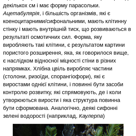
декількох см і має форму парасольки.
Ацетабулярія
, і більшість організмів, які є
коеноцитарними/сифональними, мають клітинну
стінку і мають внутрішній тиск, що розвиваються в
результаті осмотичних сил. Форма, яку
виробляють такі клітини, є результатом картини
пористого розширення, яка, як говорилося вище,
є наслідком відносної міцності стіни в різних
напрямках. Хлібна цвіль виробляє частини
(столони, ризоїди, спорангіофори), які є
виростами однієї клітини, і повинні бути засоби
контролю розвитку, які спрямовують, де і коли
утворюються вирости і яка структура повинна
бути сформована. Аналогічно, деякі сифонні
зелені водорості (наприклад,
Каулерпа
)