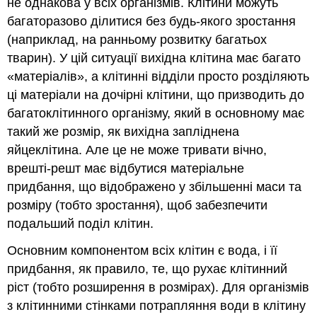
не однакова у всіх організмів. Клітини можуть
багаторазово ділитися без будь-якого зростання
(наприклад, на ранньому розвитку багатьох
тварин). У цій ситуації вихідна клітина має багато
«матеріалів», а клітинні відділи просто розділяють
ці матеріали на дочірні клітини, що призводить до
багатоклітинного організму, який в основному має
такий же розмір, як вихідна запліднена
яйцеклітина. Але це не може тривати вічно,
врешті-решт має відбутися матеріальне
придбання, що відображено у збільшенні маси та
розміру (тобто зростання), щоб забезпечити
подальший поділ клітин.
Основним компонентом всіх клітин є вода, і її
придбання, як правило, те, що рухає клітинний
ріст (тобто розширення в розмірах). Для організмів
з клітинними стінками потрапляння води в клітину