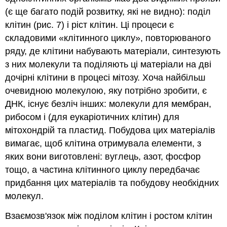
(є ще багато подій розвитку, які не видно): поділ
клітин (рис. 7) і ріст клітин. Ці процеси є
складовими «клітинного циклу», повторюваного
ряду, де клітини набувають матеріали, синтезують
з них молекули та поділяють ці матеріали на дві
дочірні клітини в процесі мітозу. Хоча найбільш
очевидною молекулою, яку потрібно зробити, є
ДНК, існує безліч інших: молекули для мембран,
рибосом і (для еукаріотичних клітин) для
мітохондрій та пластид. Побудова цих матеріалів
вимагає, щоб клітина отримувала елементи, з
яких вони виготовлені: вуглець, азот, фосфор
тощо, а частина клітинного циклу передбачає
придбання цих матеріалів та побудову необхідних
молекул.
Взаємозв'язок між поділом клітин і ростом клітин