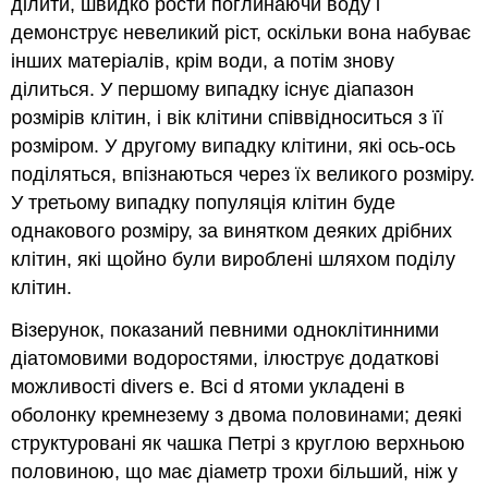
ділити, швидко рости поглинаючи воду і
демонструє невеликий ріст, оскільки вона набуває
інших матеріалів, крім води, а потім знову
ділиться. У першому випадку існує діапазон
розмірів клітин, і вік клітини співвідноситься з її
розміром. У другому випадку клітини, які ось-ось
поділяться, впізнаються через їх великого розміру.
У третьому випадку популяція клітин буде
однакового розміру, за винятком деяких дрібних
клітин, які щойно були вироблені шляхом поділу
клітин.
Візерунок, показаний певними одноклітинними
діатомовими водоростями, ілюструє додаткові
можливості divers e. Всі d ятоми укладені в
оболонку кремнезему з двома половинами; деякі
структуровані як чашка Петрі з круглою верхньою
половиною, що має діаметр трохи більший, ніж у