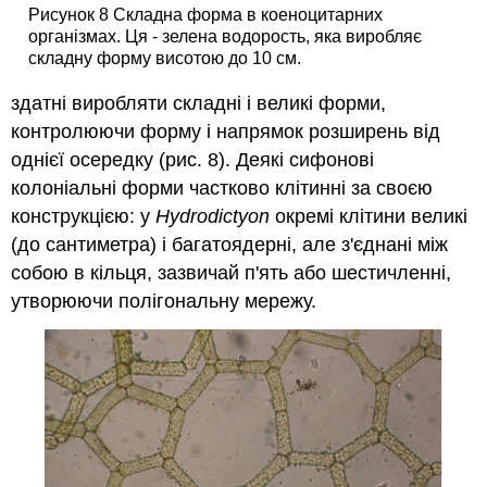
Рисунок 8 Складна форма в коеноцитарних
організмах. Ця - зелена водорость, яка виробляє
складну форму висотою до 10 см.
здатні виробляти складні і великі форми,
контролюючи форму і напрямок розширень від
однієї осередку (рис. 8). Деякі сифонові
колоніальні форми частково клітинні за своєю
конструкцією: у
Hydrodictyon
окремі клітини великі
(до сантиметра) і багатоядерні, але з'єднані між
собою в кільця, зазвичай п'ять або шестичленні,
утворюючи полігональну мережу.