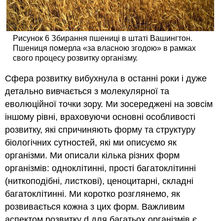
Рисунок 6 Збирання пшениці в штаті Вашингтон.
Пшениця померла «за власною згодою» в рамках
свого процесу розвитку організму.
Сфера розвитку вибухнула в останні роки і дуже
детально вивчається з молекулярної та
еволюційної точки зору. Ми зосереджені на зовсім
іншому рівні, враховуючи основні особливості
розвитку, які спричиняють форму та структуру
біологічних сутностей, які ми описуємо як
організми. Ми описали кілька різних форм
організмів: одноклітинні, прості багатоклітинні
(ниткоподібні, листкові), ценоцитарні, складні
багатоклітинні. Ми коротко розглянемо, як
розвивається кожна з цих форм. Важливим
аспектом розвитку d для багатьох організмів є