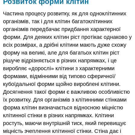
Розвиток форми клітин
Частина процесу розвитку, як для одноклітинних
організмів, так і для клітин багатоклітинних
організмів передбачає придбання характерної
форми. Для деяких клітин ріст протікає однаково у
всіх розмірах, а дрібні клітини мають дуже схожу
форму на великі, але для багатьох клітин ріст
рішуче відрізняється в різних напрямках, і це
виробляє «дорослі» клітини з характерними
формами, відмінними від типово сферичної/
кубоїдальної форми щойно вироблені клітини.
Досягнення такої форми є важливою особливістю
їх розвитку. Для організмів з клітинними стінками
форма клітин визначається відносною міцністю
клітинної стінки в різних напрямках. Клітини
ростуть, маючи внутрішній тиск, який перевищує
міцність зчеплення клітинної стінки. Стіна дає і