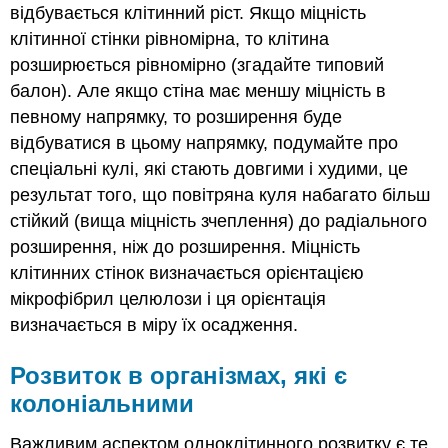
відбувається клітинний ріст. Якщо міцність
клітинної стінки рівномірна, то клітина
розширюється рівномірно (згадайте типовий
балон). Але якщо стіна має меншу міцність в
певному напрямку, то розширення буде
відбуватися в цьому напрямку, подумайте про
спеціальні кулі, які стають довгими і худими, це
результат того, що повітряна куля набагато більш
стійкий (вища міцність зчеплення) до радіального
розширення, ніж до розширення. Міцність
клітинних стінок визначається орієнтацією
мікрофібрил целюлози і ця орієнтація
визначається в міру їх осадження.
Розвиток в організмах, які є
колоніальними
Важливим аспектом одноклітинного розвитку є те,