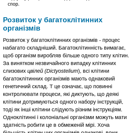
спор.
Розвиток у багатоклітинних
організмів
Розвиток у багатоклітинних організмів - процес
набагато складніший. Багатоклітинність вимагає,
щоб організм виробляв більше одного типу клітин.
За винятком незвичайного випадку клітинних
слизових
цвілей (Dictyostelium
), всі клітини
багатоклітинних організмів мають однаковий
генетичний склад. Т це означає, що повинні
контролювати процеси, які диктують, що деякі
клітини дотримуються одного набору інструкцій,
тоді як інші клітини слідують різним інструкціям.
Одноклітинні і колоніальні організми можуть мати
здатність робити це в обмеженій мірі. Хоча
більшість клітин цих організмів однакові, вони