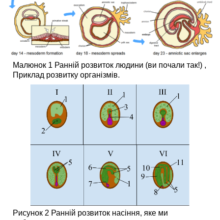
Розвиток
у
рослин
Детермінантний
і
індетермінантний
ріст
Малюнок 1 Ранній розвиток людини (ви почали так!) ,
і
Приклад розвитку організмів.
зростання
рослин
Ріст
рослин
модульний
Рисунок 2 Ранній розвиток насіння, яке ми