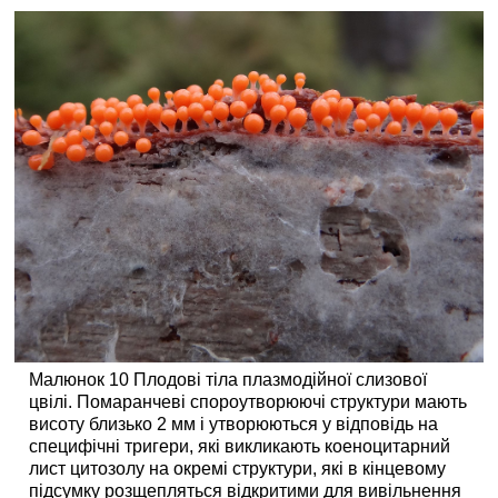
Малюнок 10 Плодові тіла плазмодійної слизової
цвілі. Помаранчеві спороутворюючі структури мають
висоту близько 2 мм і утворюються у відповідь на
специфічні тригери, які викликають коеноцитарний
лист цитозолу на окремі структури, які в кінцевому
підсумку розщепляться відкритими для вивільнення