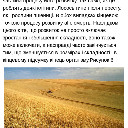
частина процесу його розвитку, так само, як це
роблять деякі клітини. Лосось гине після нересту,
як і рослини пшениці. В обох випадках кінцевою
точкою процесу розвитку al є смерть. Наслідком
цього є те, що розвиток не просто включає
зростання і збільшення складності, воно також
може включати, а насправді часто закінчується
тим, що зменшується в розмірах і складності і в
кінцевому підсумку кінець організму.Рисунок 6