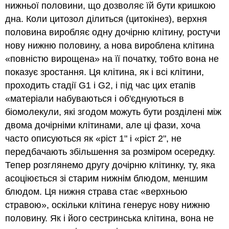
нижньої половини, що дозволяє їй бути кришкою
дна. Коли цитозол ділиться (цитокінез), верхня
половина виробляє одну дочірню клітину, ростучи
нову нижню половину, а нова вироблена клітина
«повністю вирощена» на її початку, тобто вона не
показує зростання. Ця клітина, як і всі клітини,
проходить стадії G1 і G2, і під час цих етапів
«матеріали набуваються і об'єднуються в
біомолекули, які згодом можуть бути розділені між
двома дочірніми клітинами, але ці фази, хоча
часто описуються як «ріст 1" і «ріст 2", не
передбачають збільшення за розміром осередку.
Тепер розглянемо другу дочірню клітинку, ту, яка
асоціюється зі старим нижнім блюдом, меншим
блюдом. Ця нижня страва стає «верхньою
стравою», оскільки клітина генерує нову нижню
половину. Як і його сестринська клітина, вона не