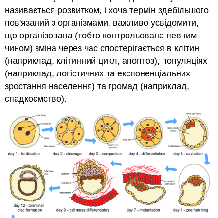
одноклітинними
називається розвитком, і хоча термін здебільшого
Розвиток
пов'язаний з організмами, важливо усвідомити,
форми
що організована (тобто контрольована певним
клітин
чином) зміна через час спостерігається в клітині
Розвиток
(наприклад, клітинний цикл, апоптоз), популяціях
в
організмах,
(наприклад, логістичних та експоненціальних
які
зростання населення) та громад (наприклад,
є
спадкоємство).
колоніальними
Розвиток
в
організмах,
які
є
коеноцитарними/
сифонними
Розвиток
у
багатоклітинних
організмів