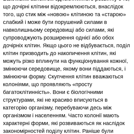
що дочірні клітини відокремлюються, внаслідок
того, що стик між «новою» клітиною та «старою»
слабкий і може бути порушений силами в
навколишньому середовищі або силами, які
супроводжують розширення однієї або обох
дочірніх клітин. Якщо цього не відбувається, поділ
клітин призводить до накопичення клітин, які
можуть різко вплинути на функціонування кожної,
змінюючи середовище, якому вони піддаються, і
змінюючи форму. Скупчення клітин вважаються
колоніями, що проявляють «просту
багатоклітинність». Вони є біологічними
структурами, які не красиво вписуються в
категорію організму, перебуваючи десь між
організмом і населенням. Часто колонії мають
характерні форми, які розвиваються як наслідок
закономірностей поділу клітин. Раніше були