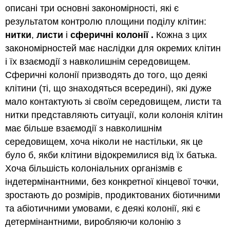
описані три основні закономірності, які є
результатом контролю площини поділу клітин:
нитки
,
листи
і
сферичні колонії
.
Кожна з цих
закономірностей має наслідки для окремих клітин
і їх взаємодії з навколишнім середовищем.
Сферичні колонії призводять до того, що деякі
клітини (ті, що знаходяться всередині), які дуже
мало контактують зі своїм середовищем, листи та
нитки представляють ситуації, коли колонія клітин
має більше взаємодії з навколишнім
середовищем, хоча ніколи не настільки, як це
було б, якби клітини відокремилися від їх батька.
Хоча більшість колоніальних організмів є
індетермінантними, без конкретної кінцевої точки,
зростають до розмірів, продиктованих біотичними
та абіотичними умовами, є деякі колонії, які є
детермінантними, виробляючи колонію з