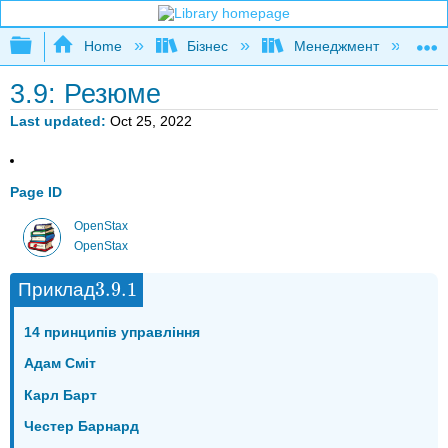
Expand/collapse global hierarchy
Home
Бізнес
Менеджмент
К
3.9: Резюме
Last updated
Oct 25, 2022
Page ID
OpenStax
OpenStax
3.9.
1
Приклад
3.9.
1
14 принципів управління
Адам Сміт
Карл Барт
Честер Барнард