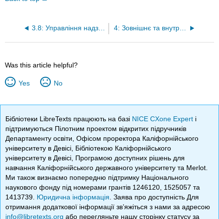
3.8: Управління надзвичайними ситуаціями та системою
4: Зовнішнє та внутрішнє організаційне середовище та корпоративна культура
Was this article helpful?
Yes
No
Бібліотеки LibreTexts працюють на базі
NICE CXone Expert
і
підтримуються Пілотним проектом відкритих підручників
Департаменту освіти, Офісом проректора Каліфорнійського
університету в Девісі, Бібліотекою Каліфорнійського
університету в Девісі, Програмою доступних рішень для
навчання Каліфорнійського державного університету та Merlot.
Ми також визнаємо попередню підтримку Національного
наукового фонду під номерами грантів 1246120, 1525057 та
1413739.
Юридична інформація
. Заява про доступність Для
отримання додаткової інформації зв’яжіться з нами за адресою
info@libretexts.org
або перегляньте нашу сторінку статусу за