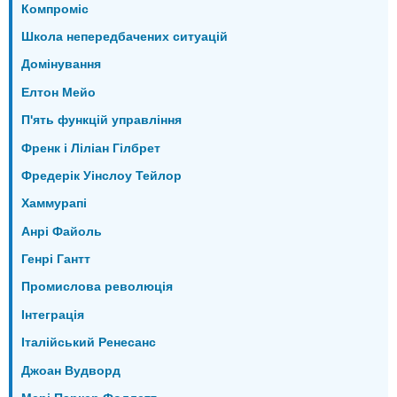
Компроміс
Школа непередбачених ситуацій
Домінування
Елтон Мейо
П'ять функцій управління
Френк і Ліліан Гілбрет
Фредерік Уінслоу Тейлор
Хаммурапі
Анрі Файоль
Генрі Гантт
Промислова революція
Інтеграція
Італійський Ренесанс
Джоан Вудворд