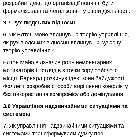
розробив ідею, що організації повинні бути
формалізовані та легалізовані у своїй діяльності.
3.7 Рух людських відносин
6. Як Елтон Мейо вплинув на теорію управління, і
як рух людських відносин вплинув на сучасну
теорію управління?
Елтон Майо відзначив роль немонетарних
мотиваторів і поглядів з точки зору робочого
місця. Барнард розвинув ідею зони байдужості.
Фоллетт розробив способи вирішення конфлікту
без використання компромісу або домінування.
3.8 Управління надзвичайними ситуаціями та
системою
7. Як управління надзвичайними ситуаціями та
системами трансформували думку про