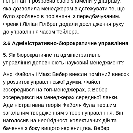
Генрі Гантт розробив свою знамениту діаграму,
яка дозволила менеджерам відстежувати те, що
було зроблено в порівнянні з передбачуваним.
Френк і Ліліан Гілбрет додали дослідження руху
до управління часом Тейлора.
3.6 Адміністративно-бюрократичне управління
5. Як бюрократичне та адміністративне
управління доповнюють науковий менеджмент?
Анрі Файоль і Макс Вебер внесли помітний внесок
у розвиток управлінської думки. Файол
зосередився на топ-менеджерах, а Вебер
зосередився на менеджерах середньої ланки.
Адміністративна теорія Файоля була першим
загальним твердженням з теорії управління. Він
наголосив на необхідності колективних дій та
бачення з боку вищого керівництва. Вебер