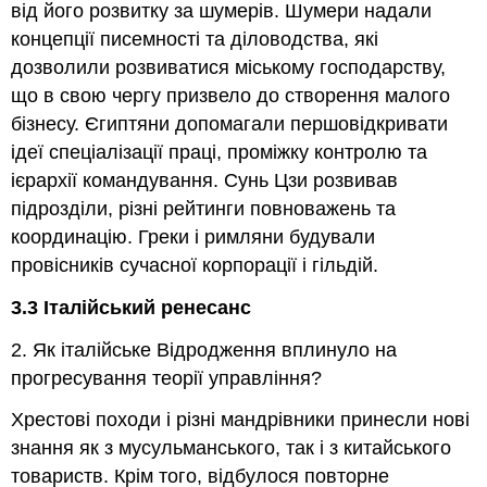
від його розвитку за шумерів. Шумери надали
концепції писемності та діловодства, які
дозволили розвиватися міському господарству,
що в свою чергу призвело до створення малого
бізнесу. Єгиптяни допомагали першовідкривати
ідеї спеціалізації праці, проміжку контролю та
ієрархії командування. Сунь Цзи розвивав
підрозділи, різні рейтинги повноважень та
координацію. Греки і римляни будували
провісників сучасної корпорації і гільдій.
3.3 Італійський ренесанс
2. Як італійське Відродження вплинуло на
прогресування теорії управління?
Хрестові походи і різні мандрівники принесли нові
знання як з мусульманського, так і з китайського
товариств. Крім того, відбулося повторне