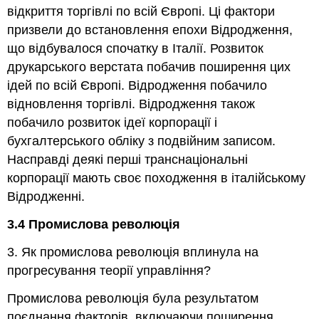
відкриття торгівлі по всій Європі. Ці фактори
призвели до встановлення епохи Відродження,
що відбувалося спочатку в Італії. Розвиток
друкарського верстата побачив поширення цих
ідей по всій Європі. Відродження побачило
відновлення торгівлі. Відродження також
побачило розвиток ідеї корпорації і
бухгалтерського обліку з подвійним записом.
Насправді деякі перші транснаціональні
корпорації мають своє походження в італійському
Відродженні.
3.4 Промислова революція
3. Як промислова революція вплинула на
прогресування теорії управління?
Промислова революція була результатом
поєднання факторів, включаючи поширення