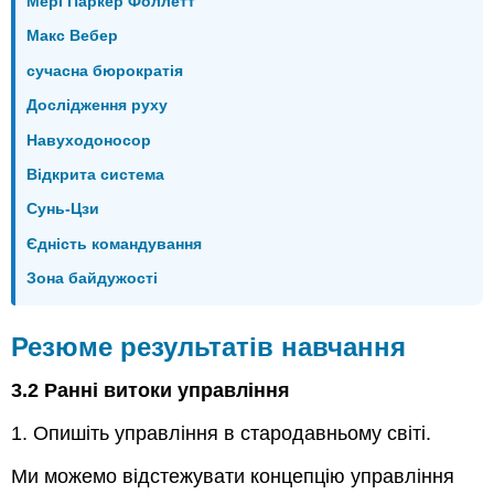
Мері Паркер Фоллетт
Макс Вебер
сучасна бюрократія
Дослідження руху
Навуходоносор
Відкрита система
Сунь-Цзи
Єдність командування
Зона байдужості
Резюме результатів навчання
3.2 Ранні витоки управління
1. Опишіть управління в стародавньому світі.
Ми можемо відстежувати концепцію управління