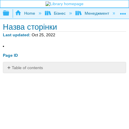
Expand/collapse global hierarchy
Home
Бізнес
Менеджмент
К
Назва сторінки
Last updated
Oct 25, 2022
Page ID
Table of contents
No
headers