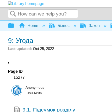
Search
Expand/collapse global hierarchy
Home
Бізнес
Закон
9: Угода
Last updated
Oct 25, 2022
Page ID
15277
Anonymous
LibreTexts
9.1: Підсумок розділу