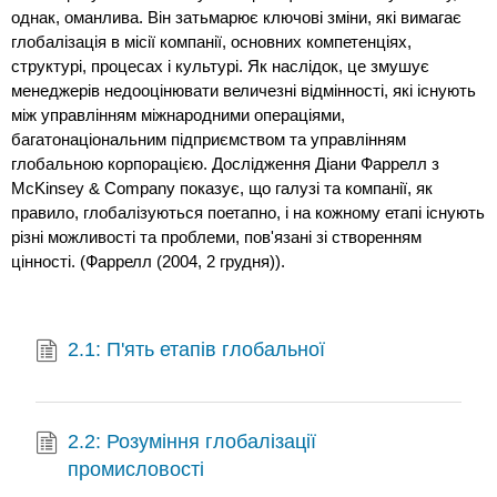
однак, оманлива. Він затьмарює ключові зміни, які вимагає
глобалізація в місії компанії, основних компетенціях,
структурі, процесах і культурі. Як наслідок, це змушує
менеджерів недооцінювати величезні відмінності, які існують
між управлінням міжнародними операціями,
багатонаціональним підприємством та управлінням
глобальною корпорацією. Дослідження Діани Фаррелл з
McKinsey & Company показує, що галузі та компанії, як
правило, глобалізуються поетапно, і на кожному етапі існують
різні можливості та проблеми, пов'язані зі створенням
цінності. (Фаррелл (2004, 2 грудня)).
2.1: П'ять етапів глобальної
2.2: Розуміння глобалізації
промисловості