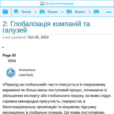
Expand/collapse global hierarchy
Home
Бізнес
Бізнес
Розшир
2: Глобалізація компаній та
галузей
Last updated
Oct 25, 2022
Page ID
9958
Anonymous
LibreTexts
«Перехід на глобальний» часто описується в покроковому
вираженні як більш-менш поступовий процес, починаючи зі
збільшення експорту або глобального пошуку, за яким слідує
скромна міжнародна присутність, переростає в
багатонаціональну організацію і в кінцевому підсумку
еволюціонує в глобальну позицію. Ця поява поступовізму,