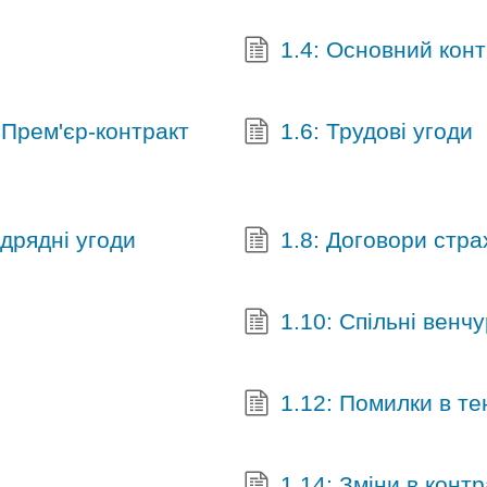
1.4: Основний конт
 Прем'єр-контракт
1.6: Трудові угоди
ідрядні угоди
1.8: Договори стр
1.10: Спільні венчу
1.12: Помилки в т
1.14: Зміни в контр