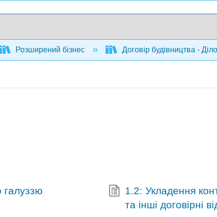
Розширений бізнес
Договір будівництва - Діл
ю галуззю
1.2: Укладення кон
та інші договірні в