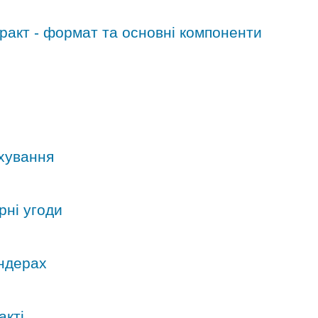
ракт - формат та основні компоненти
ахування
рні угоди
ендерах
акті