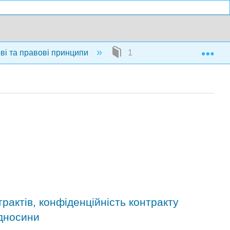
Exp
ові та правові принципи
1: Розділи
трактів, конфіденційність контракту
ідносини