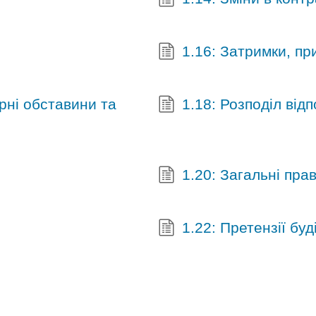
1.16: Затримки, п
орні обставини та
1.18: Розподіл від
1.20: Загальні пра
1.22: Претензії бу