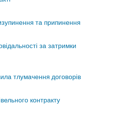
ризупинення та припинення
повідальності за затримки
вила тлумачення договорів
дівельного контракту