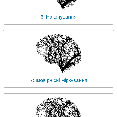
6: Накочування
7: Імовірнісні міркування