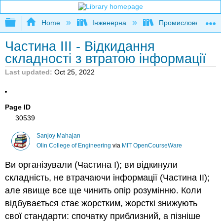
Expand/collapse global hierarchy
Home
Інженерна
Промислове та си
Частина III - Відкидання
складності з втратою інформації
Last updated
Oct 25, 2022
Page ID
30539
Sanjoy Mahajan
Olin College of Engineering
via
MIT OpenCourseWare
Ви організували (Частина I); ви відкинули
складність, не втрачаючи інформації (Частина II);
але явище все ще чинить опір розумінню. Коли
відбувається стає жорстким, жорсткі знижують
свої стандарти: спочатку приблизний, а пізніше