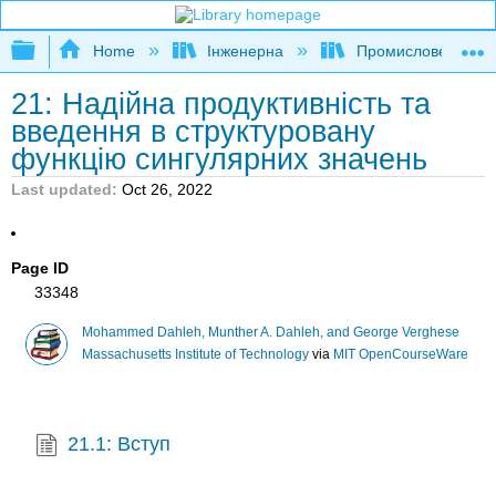
Expand/collapse global hierarchy
Home
Інженерна
Промислове та си
21: Надійна продуктивність та
введення в структуровану
функцію сингулярних значень
Last updated
Oct 26, 2022
Page ID
33348
Mohammed Dahleh, Munther A. Dahleh, and George Verghese
Massachusetts Institute of Technology
via
MIT OpenCourseWare
21.1: Вступ