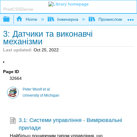
PrintCSSDense
Expand/collapse global hierarchy
Home
Інженерна
Промислове та си
3: Датчики та виконавчі
механізми
Last updated
Oct 25, 2022
Page ID
32664
Peter Woolf et al.
University of Michigan
3.1: Системи управління - Вимірювальні
прилади
Найбільш поширеним типом управління, що