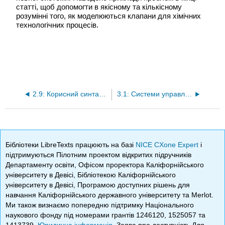
статті, щоб допомогти в якісному та кількісному
розумінні того, як моделюються клапани для хімічних
технологічних процесів.
2.9: Корисний синтаксис Mathematica - поради щодо використання Mathematica для моделювання хімічних процесів
3.1: Системи управління - Вимірювальні прилади
Бібліотеки LibreTexts працюють на базі
NICE CXone Expert
і
підтримуються Пілотним проектом відкритих підручників
Департаменту освіти, Офісом проректора Каліфорнійського
університету в Девісі, Бібліотекою Каліфорнійського
університету в Девісі, Програмою доступних рішень для
навчання Каліфорнійського державного університету та Merlot.
Ми також визнаємо попередню підтримку Національного
наукового фонду під номерами грантів 1246120, 1525057 та
1413739.
Юридична інформація
. Заява про доступність Для