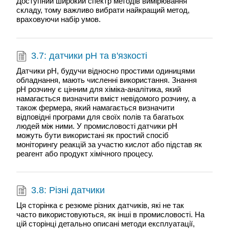
Доступний широкий спектр методів вимірювання
складу, тому важливо вибрати найкращий метод,
враховуючи набір умов.
3.7: датчики рН та в'язкості
Датчики рН, будучи відносно простими одиницями
обладнання, мають численні використання. Знання
рН розчину є цінним для хіміка-аналітика, який
намагається визначити вміст невідомого розчину, а
також фермера, який намагається визначити
відповідні програми для своїх полів та багатьох
людей між ними. У промисловості датчики рН
можуть бути використані як простий спосіб
моніторингу реакцій за участю кислот або підстав як
реагент або продукт хімічного процесу.
3.8: Різні датчики
Ця сторінка є резюме різних датчиків, які не так
часто використовуються, як інші в промисловості. На
цій сторінці детально описані методи експлуатації,