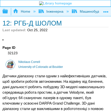
Expand/collapse global hierarchy
Home
Інженерна
Машинобудуванн
12: РГБ-Д ШОЛОМ
Last updated
Oct 25, 2022
Page ID
32123
Nikolaus Correll
University of Colorado at Boulder
Датчики діапазону стали одним з найефективніших датчиків,
щоб зробити роботів автономними. На відміну від бачення,
дані дальності роблять побудову 3D-моделі навколишнього
середовища робота простим, а датчик Velodyne, який
об'єднує 64 скануючих лазерів в одному пакеті, був
ключовим у освоєнні DARPA Grand Challenge. 3D-дані
діапазону стали ще важливішими в робототехніці з появою