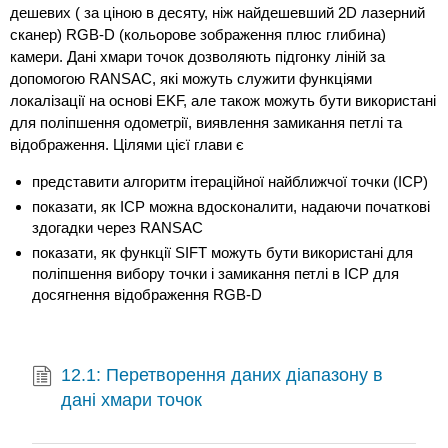
дешевих ( за ціною в десяту, ніж найдешевший 2D лазерний
сканер) RGB-D (кольорове зображення плюс глибина)
камери. Дані хмари точок дозволяють підгонку ліній за
допомогою RANSAC, які можуть служити функціями
локалізації на основі EKF, але також можуть бути використані
для поліпшення одометрії, виявлення замикання петлі та
відображення. Цілями цієї глави є
представити алгоритм ітераційної найближчої точки (ICP)
показати, як ICP можна вдосконалити, надаючи початкові
здогадки через RANSAC
показати, як функції SIFT можуть бути використані для
поліпшення вибору точки і замикання петлі в ICP для
досягнення відображення RGB-D
12.1: Перетворення даних діапазону в
дані хмари точок