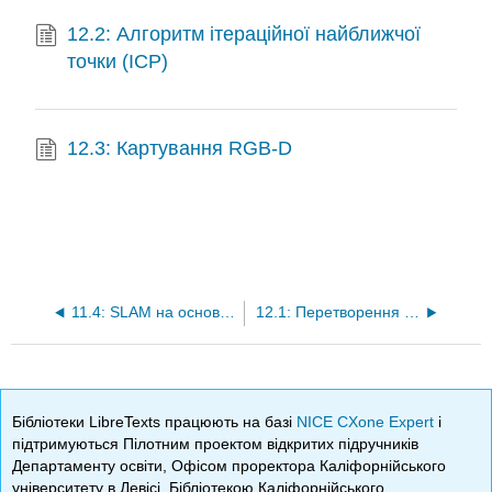
12.2: Алгоритм ітераційної найближчої
точки (ICP)
12.3: Картування RGB-D
11.4: SLAM на основі графіка
12.1: Перетворення даних діапазону в дані хмари точок
Бібліотеки LibreTexts працюють на базі
NICE CXone Expert
і
підтримуються Пілотним проектом відкритих підручників
Департаменту освіти, Офісом проректора Каліфорнійського
університету в Девісі, Бібліотекою Каліфорнійського