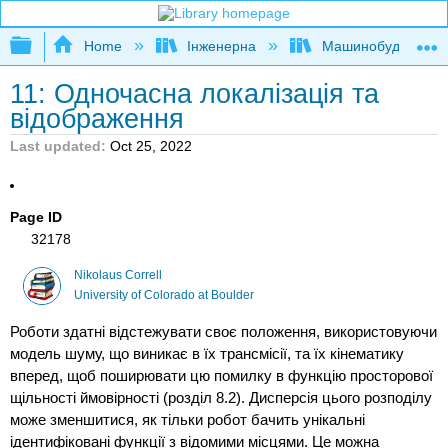
Expand/collapse global hierarchy
Home
Інженерна
Машинобудуванн
11: Одночасна локалізація та
відображення
Last updated
Oct 25, 2022
Page ID
32178
Nikolaus Correll
University of Colorado at Boulder
Роботи здатні відстежувати своє положення, використовуючи
модель шуму, що виникає в їх трансмісії, та їх кінематику
вперед, щоб поширювати цю помилку в функцію просторової
щільності ймовірності (розділ 8.2). Дисперсія цього розподілу
може зменшитися, як тільки робот бачить унікальні
ідентифіковані функції з відомими місцями. Це можна