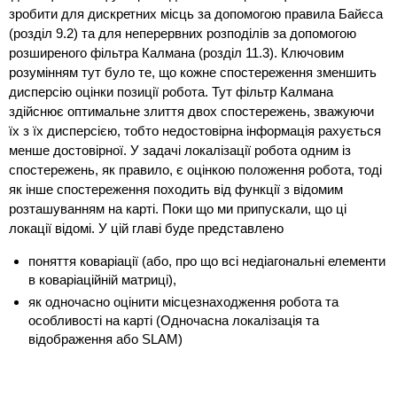
зробити для дискретних місць за допомогою правила Байєса
(розділ 9.2) та для неперервних розподілів за допомогою
розширеного фільтра Калмана (розділ 11.3). Ключовим
розумінням тут було те, що кожне спостереження зменшить
дисперсію оцінки позиції робота. Тут фільтр Калмана
здійснює оптимальне злиття двох спостережень, зважуючи
їх з їх дисперсією, тобто недостовірна інформація рахується
менше достовірної. У задачі локалізації робота одним із
спостережень, як правило, є оцінкою положення робота, тоді
як інше спостереження походить від функції з відомим
розташуванням на карті. Поки що ми припускали, що ці
локації відомі. У цій главі буде представлено
поняття коваріації (або, про що всі недіагональні елементи
в коваріаційній матриці),
як одночасно оцінити місцезнаходження робота та
особливості на карті (Одночасна локалізація та
відображення або SLAM)