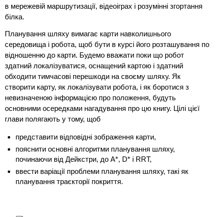
в мережевій маршрутизації, відеоіграх і розумінні згортання
білка.
Планування шляху вимагає карти навколишнього
середовища і робота, щоб бути в курсі його розташування по
відношенню до карти. Будемо вважати поки що робот
здатний локалізуватися, оснащений картою і здатний
обходити тимчасові перешкоди на своєму шляху. Як
створити карту, як локалізувати робота, і як боротися з
невизначеною інформацією про положення, будуть
основними осередками нагадування про цю книгу. Цілі цієї
глави полягають у тому, щоб
представити відповідні зображення карти,
пояснити основні алгоритми планування шляху,
починаючи від Дейкстри, до A*, D* і RRT,
ввести варіації проблеми планування шляху, такі як
планування траєкторії покриття.