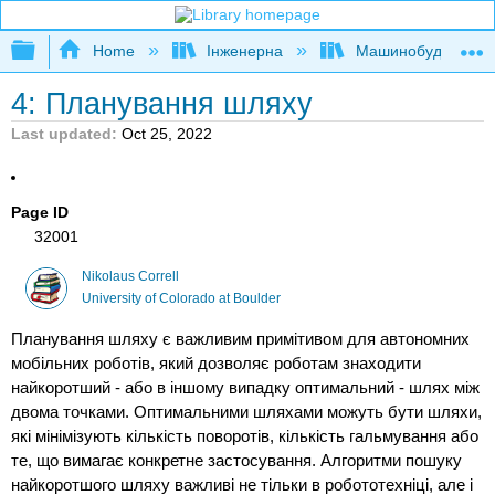
Expand/collapse global hierarchy
Home
Інженерна
Машинобудуванн
4: Планування шляху
Last updated
Oct 25, 2022
Page ID
32001
Nikolaus Correll
University of Colorado at Boulder
Планування шляху є важливим примітивом для автономних
мобільних роботів, який дозволяє роботам знаходити
найкоротший - або в іншому випадку оптимальний - шлях між
двома точками. Оптимальними шляхами можуть бути шляхи,
які мінімізують кількість поворотів, кількість гальмування або
те, що вимагає конкретне застосування. Алгоритми пошуку
найкоротшого шляху важливі не тільки в робототехніці, але і