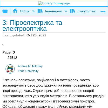
Expand/collapse global hierarchy
Home
Інженерна
Електротехніка
3: Піроелектрика та
електрооптика
Last updated
Oct 25, 2022
Page ID
29512
Andrea M. Mitofsky
Trine University
Інженери-електрики, зацікавлені в матеріалах, часто
зосереджують своє дослідження на напівпровідниках або
іноді провідниках. Однак пристрої перетворення енергії
виготовляються з усіх видів матеріалів. В останньому розділі
ми розглянули конденсатори і п'єзоелектричні пристрої.
Обидва побудовані з шару ізоляційного матеріалу між