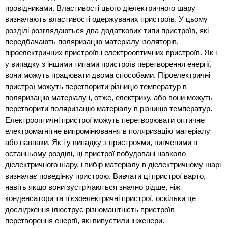
провідниками. Властивості цього діелектричного шару
визначають властивості одержуваних пристроїв. У цьому
розділі розглядаються два додаткових типи пристроїв, які
передбачають поляризацію матеріалу ізоляторів,
піроелектричних пристроїв і електрооптичних пристроїв. Як і
у випадку з іншими типами пристроїв перетворення енергії,
вони можуть працювати двома способами. Піроелектричні
пристрої можуть перетворити різницю температур в
поляризацію матеріалу і, отже, електрику, або вони можуть
перетворити поляризацію матеріалу в різницю температур.
Електрооптичні пристрої можуть перетворювати оптичне
електромагнітне випромінювання в поляризацію матеріалу
або навпаки. Як і у випадку з пристроями, вивченими в
останньому розділі, ці пристрої побудовані навколо
діелектричного шару, і вибір матеріалу в діелектричному шарі
визначає поведінку пристрою. Вивчати ці пристрої варто,
навіть якщо вони зустрічаються значно рідше, ніж
конденсатори та п'єзоелектричні пристрої, оскільки це
дослідження ілюструє різноманітність пристроїв
перетворення енергії, які випустили інженери.