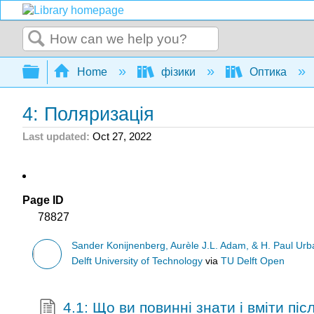
Search
Expand/collapse global hierarchy
Home
фізики
Оптика
4: Поляризація
Last updated
Oct 27, 2022
Page ID
78827
Sander Konijnenberg, Aurèle J.L. Adam, & H. Paul Ur
Delft University of Technology
via
TU Delft Open
4.1: Що ви повинні знати і вміти піс