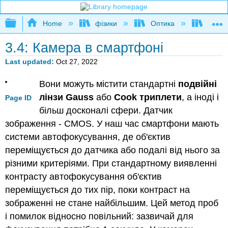
Expand/collapse global hierarchy
Home
фізики
Оптика
Оптика
3.4: Камера в смартфоні
Last updated
Oct 27, 2022
Вони можуть містити стандартні
подвійні
лінзи Gauss
або
Cook триплети
, а іноді і
Page ID
більш досконалі сфери. Датчик
зображення - CMOS. У наш час смартфони мають
системи автофокусування, де об'єктив
переміщується до датчика або подалі від нього за
різними критеріями. При стандартному виявленні
контрасту автофокусування об'єктив
переміщується до тих пір, поки контраст на
зображенні не стане найбільшим. Цей метод проб
і помилок відносно повільний: зазвичай для