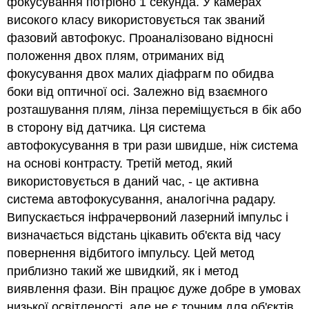
фокусування потрібно 1 секунда. У камерах
високого класу використовується так званий
фазовий автофокус. Проаналізовано відносні
положення двох плям, отриманих від
фокусування двох малих діафрагм по обидва
боки від оптичної осі. Залежно від взаємного
розташування плям, лінза переміщується в бік або
в сторону від датчика. Ця система
автофокусування в три рази швидше, ніж система
на основі контрасту. Третій метод, який
використовується в даний час, - це активна
система автофокусування, аналогічна радару.
Випускається інфрачервоний лазерний імпульс і
визначається відстань цікавить об'єкта від часу
повернення відбитого імпульсу. Цей метод
приблизно такий же швидкий, як і метод
виявлення фази. Він працює дуже добре в умовах
низької освітленості, але не є точним для об'єктів