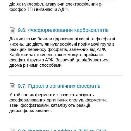
діє як нуклеофіл, атакуючи електрофільний g-
фосфор ТП і виганяючи АДФ.
9.6: Фосфорилювання карбоксилатів
До цих пір ми бачили гідроксильні кисні та фосфатні
кисень, що діють як нуклеофільні приймаючі групи в
реакціях переносу фосфатів, залежних від АТФ.
Карбоксилатні кисень також можуть приймати
фосфатні групи з АТФ. Зазвичай це відбувається
двома різними способами.
9.7: Гідроліз органічних фосфатів
У той час як ферменти кінази каталізують
фосфорилювання органічних сполук, ферменти,
звані фосфатазами, каталізують реакції
дефосфорилювання.