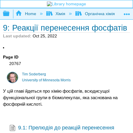
Expand/collapse global hierarchy
Home
Хімія
Органічна хімія
9: Реакції перенесення фосфатів
Last updated
Oct 25, 2022
Page ID
20767
Tim Soderberg
University of Minnesota Morris
У цій главі йдеться про хімію фосфатів, всюдисущої
функціональної групи в біомолекулах, яка заснована на
фосфорній кислоті.
9.1: Прелюдія до реакцій перенесення