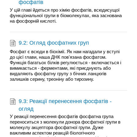
фосфатів
У цій главі йдеться про хімію фосфатів, всюдисущої
функціональної групи в біомолекулах, яка заснована
на фосфорній кислоті.
9.2: Огляд фосфатних груп
Фосфат є всюди в біохімії. Як нам нагадали у вступі
до цієї глави, наша ДНК пов'язана фосфатом.
Функція багатьох білків регулюється - включається і
вимикається - ферментами, які приєднують або
видаляють фосфатну групу з бічних ланцюгів
залишків серину, треоніну або тирозину.
9.3: Реакції перенесення фосфатів -
огляд
У реакції перенесення фосфатів фосфатна група
переноситься з молекули донора фосфатної групи в
молекулу акцептора фосфатної групи. Дуже
важливим аспектом реакцій біологічного