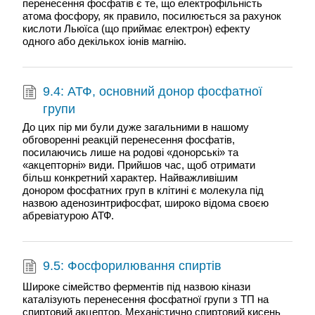
перенесення фосфатів є те, що електрофільність
атома фосфору, як правило, посилюється за рахунок
кислоти Льюїса (що приймає електрон) ефекту
одного або декількох іонів магнію.
9.4: АТФ, основний донор фосфатної
групи
До цих пір ми були дуже загальними в нашому
обговоренні реакцій перенесення фосфатів,
посилаючись лише на родові «донорські» та
«акцепторні» види. Прийшов час, щоб отримати
більш конкретний характер. Найважливішим
донором фосфатних груп в клітині є молекула під
назвою аденозинтрифосфат, широко відома своєю
абревіатурою АТФ.
9.5: Фосфорилювання спиртів
Широке сімейство ферментів під назвою кінази
каталізують перенесення фосфатної групи з ТП на
спиртовий акцептор. Механістично спиртовий кисень