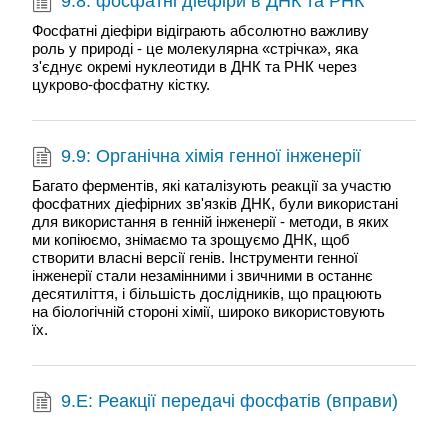
9.8: фосфатні діефіри в ДНК та РНК
Фосфатні діефіри відіграють абсолютно важливу
роль у природі - це молекулярна «стрічка», яка
з'єднує окремі нуклеотиди в ДНК та РНК через
цукрово-фосфатну кістку.
9.9: Органічна хімія генної інженерії
Багато ферментів, які каталізують реакції за участю
фосфатних діефірних зв'язків ДНК, були використані
для використання в генній інженерії - методи, в яких
ми копіюємо, знімаємо та зрощуємо ДНК, щоб
створити власні версії генів. Інструменти генної
інженерії стали незамінними і звичними в останнє
десятиліття, і більшість дослідників, що працюють
на біологічній стороні хімії, широко використовують
їх.
9.E: Реакції передачі фосфатів (вправи)