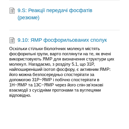
9.S: Реакції передачі фосфатів
(резюме)
9.10: ЯМР фосфорильованих сполук
Оскільки стільки біологічних молекул містять
фосфорильні групи, варто поглянути на те, як вчені
використовують ЯМР для визначення структури цих
молекул. Нагадаємо, з розділу 5.1, що 31P,
найпоширеніший ізотоп фосфору, є активним ЯМР:
його можна безпосередньо спостерігати за
допомогою 31P−ЯМР і побічно спостерігати в
1Н−ЯМР та 13С−ЯМР через його спін-зв'язкові
взаємодії з сусідніми протонами та вуглецями
відповідно.