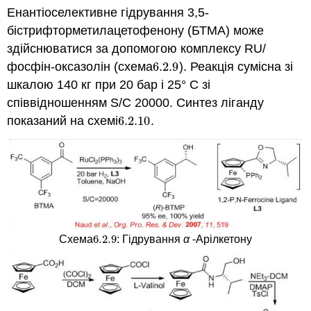
Енантіоселективне гідрування 3,5-
бістрифторметилацетофенону (БТМА) може
здійснюватися за допомогою комплексу RU/
фосфін-оксазолін (схема
6.2.
9
). Реакція сумісна зі
6.2.
9
шкалою 140 кг при 20 бар і 25° C зі
співвідношенням S/C 20000. Синтез ліганду
показаний на схемі
6.2.
10
.
6.2.
10
6.2.
9
Схема
: Гідрування
α
-Арілкетону
6.2.
9