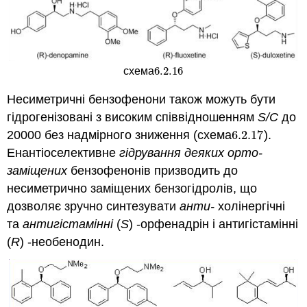
6.2.
16
схема
6.2.
16
Несиметричні бензофенони також можуть бути
гідрогенізовані з високим співвідношенням
S/C
до
20000 без надмірного зниження (схема
6.2.
17
).
6.2.
17
Енантіоселективне
гідрування деяких орто-
заміщених
бензофенонів призводить до
несиметрично заміщених бензогідролів, що
дозволяє зручно синтезувати
анти-
холінергічні
та
антигістамінні
(
S
) -орфенадрін і антигістамінні
(
R
) -необенодин.