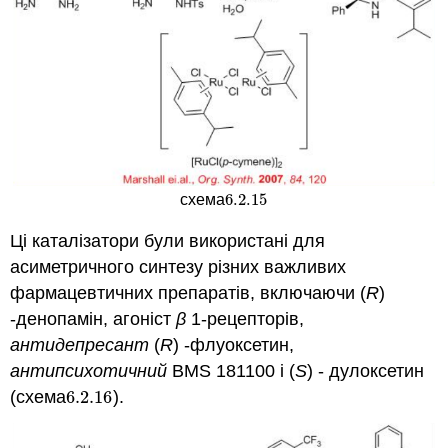
6.2.
15
схема
6.2.
15
Ці каталізатори були використані для
асиметричного синтезу різних важливих
фармацевтичних препаратів, включаючи (
R
)
-денопамін, агоніст
β
1-рецепторів,
антидепресант
(
R
) -флуоксетин,
антипсихотичний
BMS 181100 і (
S
) - дулоксетин
(схема
6.2.
16
).
6.2.
16