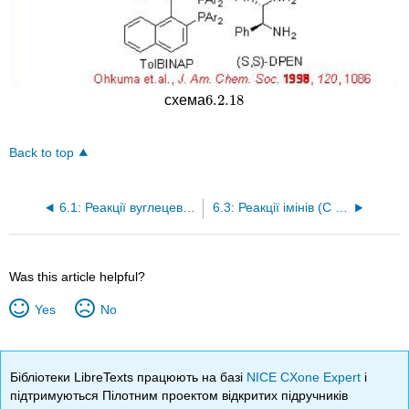
6.2.
18
схема
6.2.
18
Back to top
6.1: Реакції вуглецево-вуглецевих подвійних зв'язків
6.3: Реакції імінів (C = N)
Was this article helpful?
Yes
No
Бібліотеки LibreTexts працюють на базі
NICE CXone Expert
і
підтримуються Пілотним проектом відкритих підручників