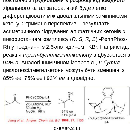
пов'язано з труднощами в розробці відповідного
хірального каталізатора, який буде легко
диференціювати між двоалкільними замінниками
кетону. Отримано перспективні результати
асиметричного гідрування аліфатичних кетонів з
використанням комплексу (
R, S, R, S
) -PennPhos-
Rh у поєднанні з 2,6-лютидином і KBr. Наприклад,
реакція
трет-бутилметилкетону
відбувається з
94%
е
. Аналогічним чином ізопропіл-,
н-бутил
- і
циклогексілметилкетони можуть бути зменшені з
85%
ee
, 75% ee і 92%
ee
відповідно.
6.2.
13
схема
6.2.
13