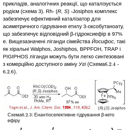
прикладів, аналогічних реакції, що каталізується
родієм (схема 3). Rh- (
R, S
) -Josiphos комплекс
забезпечує ефективний каталізатор для
асиметричного гідрування етилу 3-оксобутаноату,
що забезпечує відповідний β-гідроксиефір в 97%
е. Вищезазначені ліганди сімейства
Йосифос
, такі
як хіральні Walphos, Joshiphos, BPPFOH, TRAP і
PIGIPHOS ліганди можуть бути легко синтезовані
з комерційно доступного аміну
Угі
(Схема
6.2.
4
-
6.2.
4
6.2.
6
).
6.2.
6
6.2.
3
Схема
: Енантіоселективне гідрування β-кето
6.2.
3
ефіру