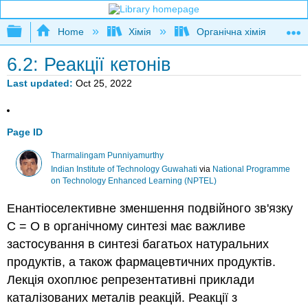
Expand/collapse global hierarchy
Home
Хімія
Органічна хімія
6.2: Реакції кетонів
Last updated
Oct 25, 2022
Page ID
Tharmalingam Punniyamurthy
Indian Institute of Technology Guwahati
via
National Programme
on Technology Enhanced Learning (NPTEL)
Енантіоселективне зменшення подвійного зв'язку
C = O в органічному синтезі має важливе
застосування в синтезі багатьох натуральних
продуктів, а також фармацевтичних продуктів.
Лекція охоплює репрезентативні приклади
каталізованих металів реакцій. Реакції з