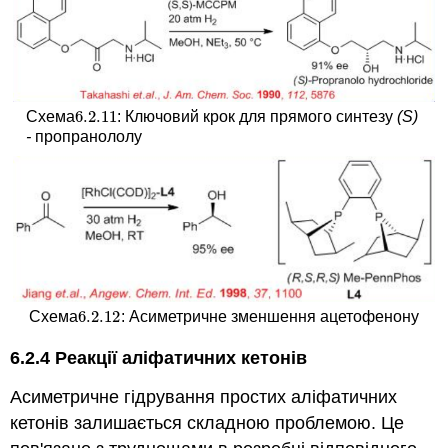
6.2.
11
Схема
: Ключовий крок для прямого синтезу
(S)
6.2.
11
-
пропранололу
6.2.
12
Схема
: Асиметричне зменшення ацетофенону
6.2.
12
6.2.4 Реакції аліфатичних кетонів
Асиметричне гідрування простих аліфатичних
кетонів залишається складною проблемою. Це