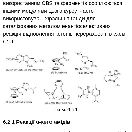
використанням CBS та ферментів охоплюються
іншими модулями цього курсу. Часто
використовувані хіральні ліганди для
каталізованих металом енантіоселективних
реакцій відновлення кетонів перераховані в схемі
6.2.
1
.
6.2.
1
6.2.
1
схема
6.2.
1
6.2.1 Реакції α-кето амідів