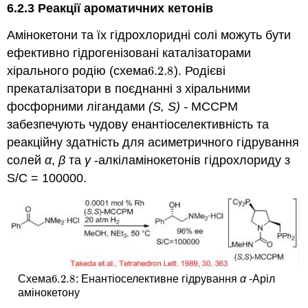
6.2.3 Реакції ароматичних кетонів
Амінокетони та їх гідрохлоридні солі можуть бути
ефективно гідрогенізовані каталізаторами
хірального родію (схема
6.2.
8
). Родієві
6.2.
8
прекаталізатори в поєднанні з хіральними
фосфорними лігандами
(S, S) -
MCCPM
забезпечують чудову енантіоселективність та
реакційну здатність для асиметричного гідрування
солей
α
,
β
та
γ
-алкіламінокетонів гідрохлориду з
S/C = 100000.
6.2.
8
Схема
: Енантіоселективне гідрування
α
-Аріл
6.2.
8
амінокетону