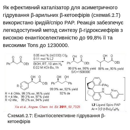
Як ефективний каталізатор для асиметричного
гідрування β-арильних β-кетоефірів (схема
6.2.
7
)
6.2.
7
використано іридій/спіро PAP. Реакція забезпечує
легкодоступний метод синтезу β-гідроксиефірів з
високою енантіоселективністю до 99,8% її та
високими Tons до 1230000.
6.2.
7
Схема
: Енантіоселективне гідрування β-
6.2.
7
кетоефірів