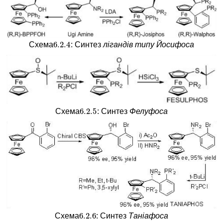
6.2.
4
Схема
: Синтез
лігандів типу Йосифоса
6.2.
4
6.2.
5
Схема
: Синтез
Фелуфоса
6.2.
5
6.2.
6
Схема
: Синтез
Таніафоса
6.2.
6