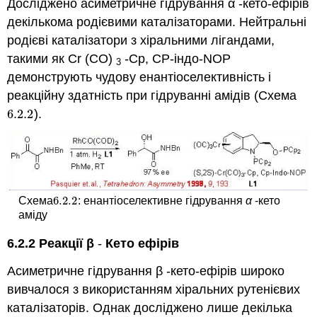
Досліджено асиметричне гідрування α -кето-ефірів
декількома родієвими каталізаторами. Нейтральні
родієві каталізатори з хіральними лігандами,
такими як Cr (CO)
-Cp, CP-індо-NOP
3
демонструють чудову енантіоселективність і
реакційну здатність при гідруванні амідів (Схема
6.2.
2
).
6.2.
2
6.2.
2
Схема
: енантіоселективне гідрування
α
-кето
6.2.
2
аміду
6.2.2 Реакції β
-
Кето ефірів
Асиметричне гідрування β -кето-ефірів широко
вивчалося з використанням хіральних рутенієвих
каталізаторів. Однак досліджено лише декілька