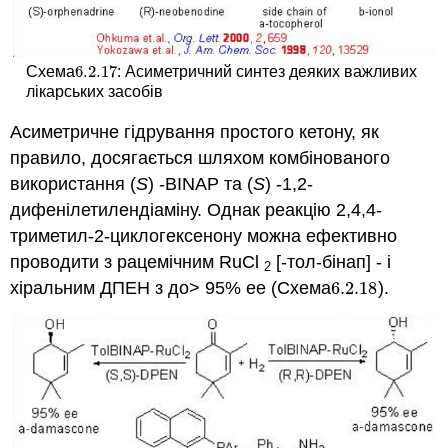
6.2.
17
Схема
: Асиметричний синтез деяких важливих
6.2.
17
лікарських засобів
Асиметричне гідрування простого кетону, як
правило, досягається шляхом комбінованого
використання (
S
) -BINAP та (
S
) -1,2-
дифенілетилендіаміну. Однак реакцію 2,4,4-
триметил-2-циклогексенону можна ефективно
проводити з рацемічним RuCl
[-тол-бінап] - і
2
хіральним ДПЕН з до> 95% ee (Схема
6.2.
18
).
6.2.
18