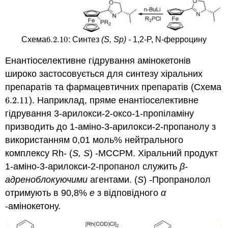
6.2.
10
Схема
: Синтез
(S, Sp) -
1,2-P, N-ферроцину
6.2.
10
Енантіоселективне гідрування амінокетонів
широко застосовується для синтезу хіральних
препаратів та фармацевтичних препаратів (Схема
6.2.
11
). Наприклад, пряме енантіоселективне
6.2.
11
гідрування 3-арилокси-2-оксо-1-пропіламіну
призводить до 1-аміно-3-арилокси-2-пропанолу з
використанням 0,01 моль% нейтрального
комплексу Rh- (
S
, S
) -MCCPM. Хіральний продукт
1-аміно-3-арилокси-2-пропанол служить
β-
адреноблокуючими
агентами. (
S
) -Пропранолол
отримують в 90,8%
е
з відповідного
α
-амінокетону.