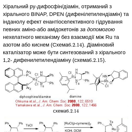
Хіральний ру-дифосфін/діамін, отриманий з
хірального BINAP, DPEN (дифенілетилендіамін) та
інданолу ефект енантіоселективного гідрування
певних аміно-або амідокетонів
за допомогою
нехелатного механізму без взаємодії між Ru та
азотом або киснем (Схема
6.2.
14
). Діаміновий
6.2.
14
каталізатор може бути синтезований з хірального
1,2- дифенилетилендіаміну (схема
6.2.
15
).
6.2.
15
6.2.
14
схема
6.2.
14