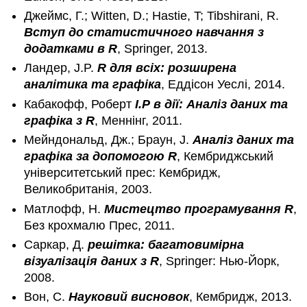
Джеймс, Г.; Witten, D.; Hastie, T; Tibshirani, R.
Вступ до статистичного навчання з
додатками в R
, Springer, 2013.
Ландер, J.P.
R для всіх: розширена
аналітика та графіка
, Еддісон Уеслі, 2014.
Кабакофф, Роберт
І.Р в дії: Аналіз даних та
графіка з R
, Меннінг, 2011.
Мейндональд, Дж.; Браун, J.
Аналіз даних та
графіка за допомогою R
, Кембриджський
університетський прес: Кембридж,
Великобританія, 2003.
Матлофф, Н.
Мистецтво програмування R
,
Без крохмалю Прес, 2011.
Саркар, Д.
решітка: багатовимірна
візуалізація даних з R
, Springer: Нью-Йорк,
2008.
Вон, С.
Науковий висновок
, Кембридж, 2013.