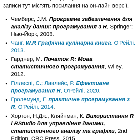
записи тут містять посилання на он-лайн версії.
Чемберс, J.M.
Програмне забезпечення для
аналізу даних: програмування з R
, Springer:
Нью-Йорк, 2008.
Чанг,
W.R Графічна кулінарна книга
, О'Рейлі,
2013
.
Гарднер, М.
Початок
R: Мова
статистичного програмування
, Wiley,
2012.
Гіллеспі, С.; Лавлейс, Р.
Ефективне
програмування R
, О'Рейлі, 2020
.
Гролемунд, Г.
практичне програмування з
R
, О'Рейлі, 2014
.
Хортон, Н.Дж.; Кляйнман, К.
Використання R
і RStudio для управління даними,
статистичного аналізу та графіки,
2nd
Edition, CRC Press, 2015.