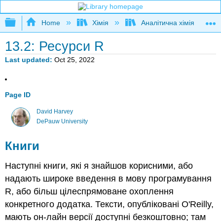
Expand/collapse global hierarchy
Home
Хімія
Аналітична хімія
13.2: Ресурси R
Last updated
Oct 25, 2022
Page ID
David Harvey
DePauw University
Книги
Наступні книги, які я знайшов корисними, або
надають широке введення в мову програмування
R, або більш цілеспрямоване охоплення
конкретного додатка. Тексти, опубліковані O'Reilly,
мають он-лайн версії доступні безкоштовно; там