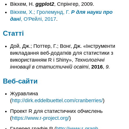
Вікхем, Н.
ggplot2
, Спрінгер, 2009.
Вікхем, Х.; Гролемунд, Г.
Р для науки про
дані
, О'Рейлі, 2017
.
Статті
Дой, Дж.; Поттер, Г.; Вонг, Дж. «Інструменти
викладання веб-додатків для статистики з
використанням R і Shiny»,
Технологічні
інновації в статистичній освіті
,
2016
,
9.
Веб-сайти
Журавлина
(
http://dirk.eddelbuettel.com/cranberries/
)
Проект R для статистичних обчислень
(
https://www.r-project.org/
)
Галерея графів R (
http://www.r-graph-