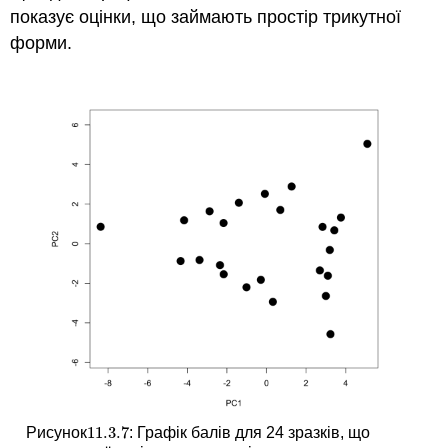
показує оцінки, що займають простір трикутної
форми.
11.3.
7
Рисунок
: Графік балів для 24 зразків, що
11.3.
7