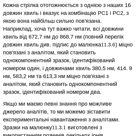
Кожна стрілка ототожнюється з однією з наших 16
довжин хвиль і вказує на комбінацію PC1 і PC2, з
якою вона найбільш сильно пов'язана.
Наприклад, хоча тут важко читати, всі довжини
хвиль від 672,7 нм до 868,7 нм (повний перелік
довжин хвиль див. підпис до малюнка
11.3.
6
) міцно
11.3.
6
пов'язані з аналітом, який становить
однокомпонентний зразок, ідентифікований
номером один, і довжинами хвиль 380,5 нм, 414. 9
нм, 583,2 нм та 613,3 нм міцно пов'язані з
аналітом, який становить однокомпонентний
зразок, ідентифікований номером два.
Якщо ми маємо певні знання про можливе
джерело аналітів, то ми можемо зіставити
експериментальні навантаження з аналітами.
Зразки на малюнку
11.3.
1
виготовлені з
11.3.
1
використанням розчинів декількох іонів