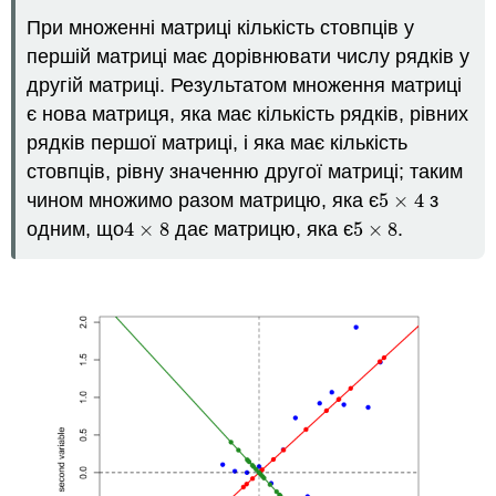
При множенні матриці кількість стовпців у
першій матриці має дорівнювати числу рядків у
другій матриці. Результатом множення матриці
є нова матриця, яка має кількість рядків, рівних
рядків першої матриці, і яка має кількість
стовпців, рівну значенню другої матриці; таким
чином множимо разом матрицю, яка є
5
×
4
з
5
×
4
одним, що
4
×
8
дає матрицю, яка є
5
×
8
.
4
×
8
5
×
8