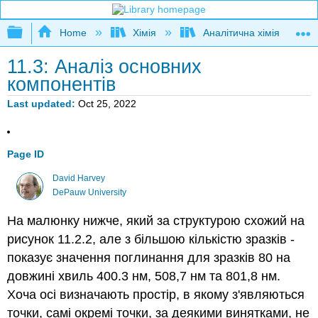
Expand/collapse global hierarchy
Home
Хімія
Аналітична хімія
11.3: Аналіз основних
компонентів
Last updated
Oct 25, 2022
Page ID
David Harvey
DePauw University
На малюнку нижче, який за структурою схожий на
рисунок 11.2.2, але з більшою кількістю зразків -
показує значення поглинання для зразків 80 на
довжині хвиль 400.3 нм, 508,7 нм та 801,8 нм.
Хоча осі визначають простір, в якому з'являються
точки, самі окремі точки, за деякими винятками, не