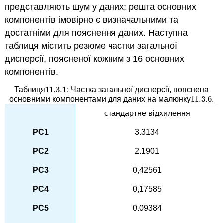
представляють шум у даних; решта основних
компонентів імовірно є визначальними та
достатніми для пояснення даних. Наступна
таблиця містить резюме частки загальної
дисперсії, поясненої кожним з 16 основних
компонентів.
11.3.
1
Таблиця
: Частка загальної дисперсії, пояснена
11.3.
1
11.3.
6
основними компонентами для даних на малюнку
.
11.3.
6
стандартне відхилення
3.3134
2.1901
0,42561
0,17585
0.09384