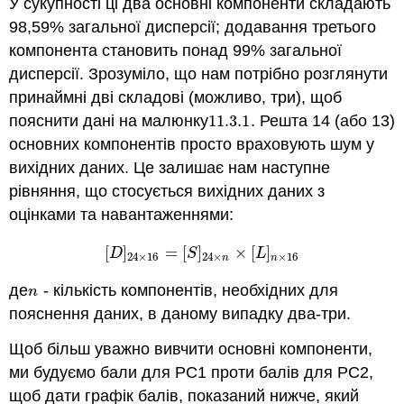
У сукупності ці два основні компоненти складають
98,59% загальної дисперсії; додавання третього
компонента становить понад 99% загальної
дисперсії. Зрозуміло, що нам потрібно розглянути
принаймні дві складові (можливо, три), щоб
пояснити дані на малюнку
11.3.
1
. Решта 14 (або 13)
11.3.
1
основних компонентів просто враховують шум у
вихідних даних. Це залишає нам наступне
рівняння, що стосується вихідних даних з
оцінками та навантаженнями:
[
]
=
[
]
×
[
]
[
D
]
24
×
16
=
[
S
]
24
×
n
×
[
L
]
n
×
16
D
S
L
24
×
16
24
×
×
16
n
n
де
- кількість компонентів, необхідних для
n
n
пояснення даних, в даному випадку два-три.
Щоб більш уважно вивчити основні компоненти,
ми будуємо бали для PC1 проти балів для PC2,
щоб дати графік балів, показаний нижче, який