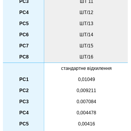
ШТ 11
ШТ/12
ШТ/13
ШТ/14
ШТ/15
ШТ/16
стандартне відхилення
0,01049
0,009211
0.007084
0,004478
0,00416