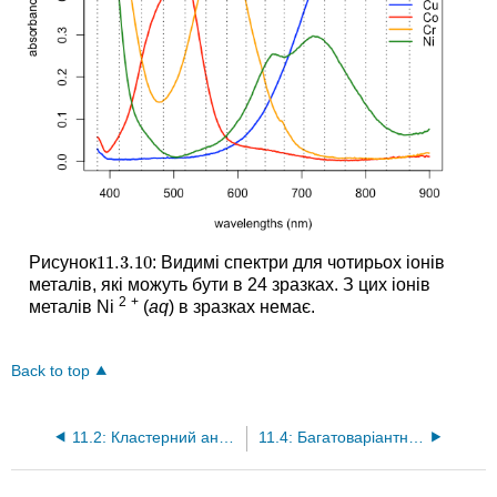
11.3.
10
Рисунок
: Видимі спектри для чотирьох іонів
11.3.
10
металів, які можуть бути в 24 зразках. З цих іонів
2
+
металів Ni
(
aq
) в зразках немає.
Back to top
11.2: Кластерний аналіз
11.4: Багатоваріантна лінійна регресія