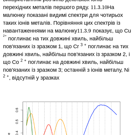
перехідних металів першого ряду.
11.3.
10
На
11.3.
10
малюнку показані видимі спектри для чотирьох
таких іонів металів. Порівняння цих спектрів із
навантаженнями на малюнку
11.3.
9
показує, що Cu
11.3.
9
2+
поглинає на тих довжині хвиль, найбільш
3
+
пов'язаних із зразком 1, що Cr
поглинає на тих
довжині хвиль, найбільш пов'язаних із зразком 2, і
2
+
що Co
поглинає на довжині хвиль, найбільш
пов'язаних із зразком 3; останній з іонів металу, Ni
2
+
, відсутній у зразках