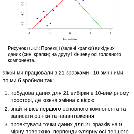
11.3.
5
Рисунок
: Проекції (зелені крапки) вихідних
11.3.
5
даних (сині крапки) на другу і кінцеву осі головного
компонента.
Якби ми працювали з 21 зразками і 10 змінними,
то ми б зробили так:
побудова даних для 21 вибірки в 10-вимірному
просторі, де кожна змінна є віссю
знайти вісь першого основного компонента та
записати оцінки та навантаження
проектувати точки даних для 21 зразків на 9-
мірну поверхню, перпендикулярну осі першого