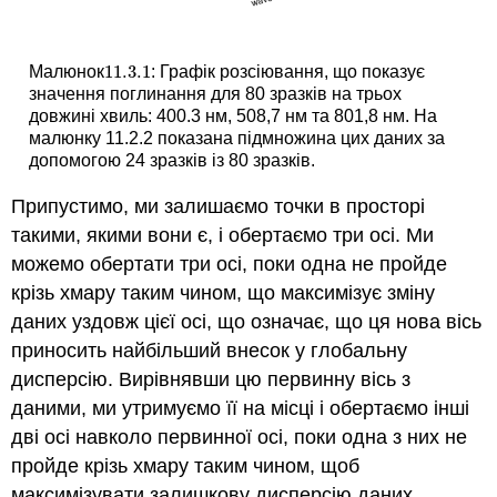
11.3.
1
Малюнок
: Графік розсіювання, що показує
11.3.
1
значення поглинання для 80 зразків на трьох
довжині хвиль: 400.3 нм, 508,7 нм та 801,8 нм. На
малюнку 11.2.2 показана підмножина цих даних за
допомогою 24 зразків із 80 зразків.
Припустимо, ми залишаємо точки в просторі
такими, якими вони є, і обертаємо три осі. Ми
можемо обертати три осі, поки одна не пройде
крізь хмару таким чином, що максимізує зміну
даних уздовж цієї осі, що означає, що ця нова вісь
приносить найбільший внесок у глобальну
дисперсію. Вирівнявши цю первинну вісь з
даними, ми утримуємо її на місці і обертаємо інші
дві осі навколо первинної осі, поки одна з них не
пройде крізь хмару таким чином, щоб
максимізувати залишкову дисперсію даних