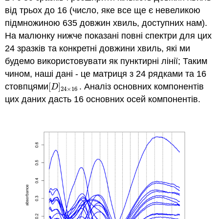
від трьох до 16 (число, яке все ще є невеликою
підмножиною 635 довжин хвиль, доступних нам).
На малюнку нижче показані повні спектри для цих
24 зразків та конкретні довжини хвиль, які ми
будемо використовувати як пунктирні лінії; Таким
чином, наші дані - це матриця з 24 рядками та 16
стовпцями
[
]
. Аналіз основних компонентів
[
D
]
24
×
16
D
24
×
16
цих даних дасть 16 основних осей компонентів.