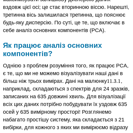
вздовж цієї осі; це стає вторинною віссю. Нарешті,
третинна вісь залишилася третинна, що пояснює
будь-яку дисперсію. По суті, це те, що включає в
себе аналіз основних компонентів (PCA).
Як працює аналіз основних
компонентів?
Однією з проблем розуміння того, як працює PCA,
є те, що ми не можемо візуалізувати наші дані в
більш ніж трьох вимірах. Дані на малюнку
11.3.
1
,
11.3.
1
наприклад, складаються з спектрів для 24 зразків,
записаних на 635 довжині хвиль. Для візуалізації
всіх цих даних потрібно побудувати їх уздовж 635
осей у 635 вимірному просторі! Розглянемо
набагато простішу систему, яка складається з 21
вибірки, для кожного з яких ми вимірюємо відразу