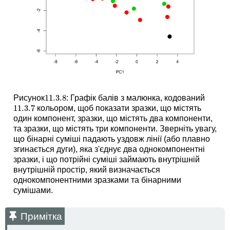
11.3.
8
Рисунок
: Графік балів з малюнка, кодований
11.3.
8
11.3.
7
кольором, щоб показати зразки, що містять
11.3.
7
один компонент, зразки, що містять два компоненти,
та зразки, що містять три компоненти. Зверніть увагу,
що бінарні суміші падають уздовж лінії (або плавно
згинається дуги), яка з'єднує два однокомпонентні
зразки, і що потрійні суміші займають внутрішній
внутрішній простір, який визначається
однокомпонентними зразками та бінарними
сумішами.
Примітка