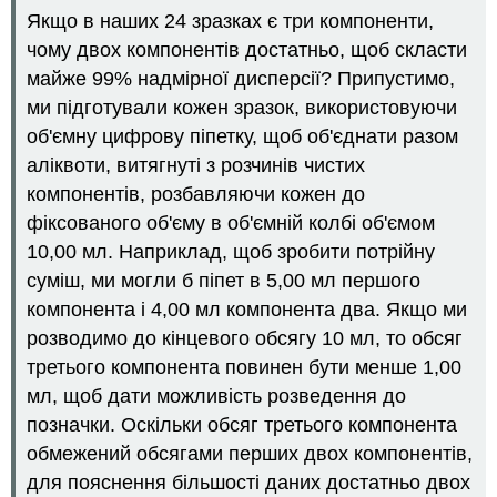
Якщо в наших 24 зразках є три компоненти,
чому двох компонентів достатньо, щоб скласти
майже 99% надмірної дисперсії? Припустимо,
ми підготували кожен зразок, використовуючи
об'ємну цифрову піпетку, щоб об'єднати разом
аліквоти, витягнуті з розчинів чистих
компонентів, розбавляючи кожен до
фіксованого об'єму в об'ємній колбі об'ємом
10,00 мл. Наприклад, щоб зробити потрійну
суміш, ми могли б піпет в 5,00 мл першого
компонента і 4,00 мл компонента два. Якщо ми
розводимо до кінцевого обсягу 10 мл, то обсяг
третього компонента повинен бути менше 1,00
мл, щоб дати можливість розведення до
позначки. Оскільки обсяг третього компонента
обмежений обсягами перших двох компонентів,
для пояснення більшості даних достатньо двох