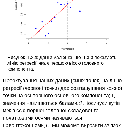
11.3.
3
11.3.
2
Рисунок
: Дані з малюнка, що
показують
11.3.
3
11.3.
2
лінію регресії, яка є першою віссю головного
компонента.
Проектування наших даних (синіх точок) на лінію
регресії (червоні точки) дає розташування кожної
точки на осі першого основного компонента; ці
значення називаються балами,
. Косинуси кутів
S
S
між віссю першої головної складової та
початковими осями називаються
навантаженнями,
. Ми можемо виразити зв'язок
L
L