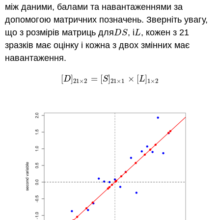
між даними, балами та навантаженнями за
допомогою матричних позначень. Зверніть увагу,
що з розмірів матриць для
, і
, кожен з 21
D
S
L
D
S
L
зразків має оцінку і кожна з двох змінних має
навантаження.
[
]
=
[
]
×
[
]
[
D
]
21
×
2
=
[
S
]
21
×
1
×
[
L
]
1
×
2
D
S
L
21
×
2
21
×
1
1
×
2