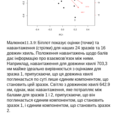
11.3.
9
Малюнок
: Біплот показує оцінки (точки) та
11.3.
9
навантаження (стрілки) для наших 24 зразків та 16
довжин хвиль. Положення навантажень щодо балів
дає інформацію про взаємозв'язок між ними.
Наприклад, навантаження для довжини хвилі 703,3
нм майже ідеально вирівнюється з оцінками для
зразка 1, припускаючи, що ця довжина хвилі
поглинається по суті лише єдиним компонентом, що
становить цей зразок. Світло з довжиною хвилі 642.9
нм, однак, має навантаження, яке потрапляє між
балами для зразків 1 і 2, припускаючи, що він
поглинається єдиним компонентом, що становить
зразок 1, і єдиним компонентом, що становить зразок
2.