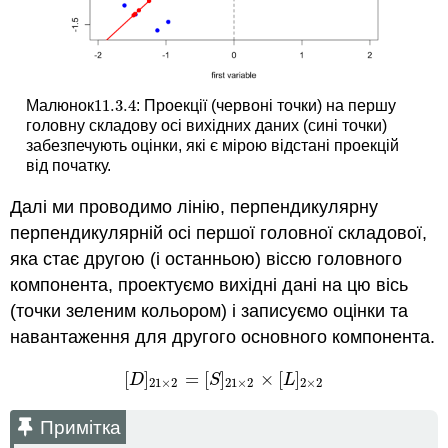
11.3.
4
Малюнок
: Проекції (червоні точки) на першу
11.3.
4
головну складову осі вихідних даних (сині точки)
забезпечують оцінки, які є мірою відстані проекцій
від початку.
Далі ми проводимо лінію, перпендикулярну
перпендикулярній осі першої головної складової,
яка стає другою (і останньою) віссю головного
компонента, проектуємо вихідні дані на цю вісь
(точки зеленим кольором) і записуємо оцінки та
навантаження для другого основного компонента.
[
]
=
[
]
×
[
]
[
D
]
21
×
2
=
[
S
]
21
×
2
×
[
L
]
2
×
2
D
S
L
21
×
2
21
×
2
2
×
2
Примітка