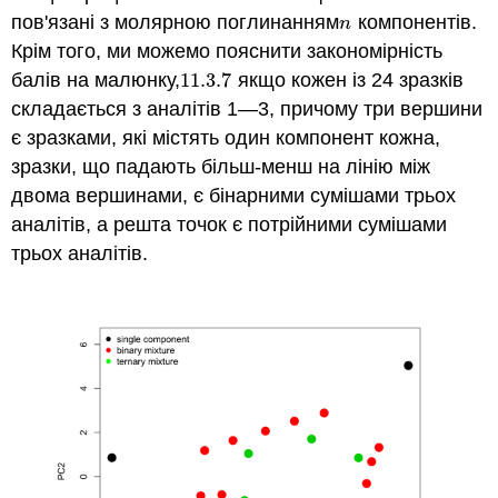
пов'язані з молярною поглинанням
компонентів.
n
n
Крім того, ми можемо пояснити закономірність
балів на малюнку,
11.3.
7
якщо кожен із 24 зразків
11.3.
7
складається з аналітів 1—3, причому три вершини
є зразками, які містять один компонент кожна,
зразки, що падають більш-менш на лінію між
двома вершинами, є бінарними сумішами трьох
аналітів, а решта точок є потрійними сумішами
трьох аналітів.