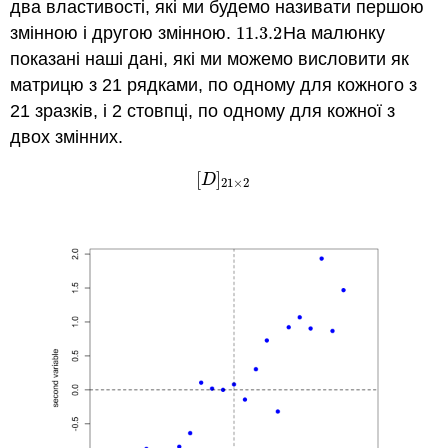
два властивості, які ми будемо називати першою
змінною і другою змінною.
11.3.
2
На малюнку
11.3.
2
показані наші дані, які ми можемо висловити як
матрицю з 21 рядками, по одному для кожного з
21 зразків, і 2 стовпці, по одному для кожної з
двох змінних.
[
]
[
D
]
21
×
2
D
21
×
2