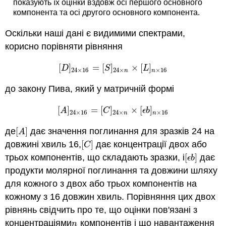
показують їх оцінки вздовж осі першого основного
компонента та осі другого основного компонента.
Оскільки наші дані є видимими спектрами,
корисно порівняти рівняння
[
]
=
[
]
×
[
]
[
D
]
24
×
16
=
[
S
]
24
×
n
×
[
L
]
n
×
16
D
S
L
24
×
16
24
×
×
16
n
n
до закону Пива, який у матричній формі
[
]
=
[
]
×
[
]
[
A
]
24
×
16
=
[
C
]
24
×
n
×
[
ϵ
b
]
n
×
16
A
C
ϵ
b
24
×
16
24
×
×
16
n
n
де
[
]
дає значення поглинання для зразків 24 на
[
A
]
A
довжині хвиль 16,
[
]
дає концентрації двох або
[
C
]
C
трьох компонентів, що складають зразки, і
[
]
дає
[
ϵ
b
]
ϵ
b
продукти молярної поглинання та довжини шляху
для кожного з двох або трьох компонентів на
кожному з 16 довжин хвиль. Порівняння цих двох
рівнянь свідчить про те, що оцінки пов'язані з
концентраціями
компонентів і що навантаження
n
n