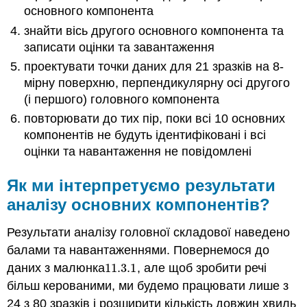
основного компонента
знайти вісь другого основного компонента та
записати оцінки та завантаження
проектувати точки даних для 21 зразків на 8-
мірну поверхню, перпендикулярну осі другого
(і першого) головного компонента
повторювати до тих пір, поки всі 10 основних
компонентів не будуть ідентифіковані і всі
оцінки та навантаження не повідомлені
Як ми інтерпретуємо результати
аналізу основних компонентів?
Результати аналізу головної складової наведено
балами та навантаженнями. Повернемося до
даних з малюнка
11.3.
1
, але щоб зробити речі
11.3.
1
більш керованими, ми будемо працювати лише з
24 з 80 зразків і розширити кількість довжин хвиль