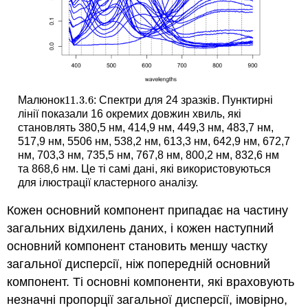
11.3.
6
Малюнок
: Спектри для 24 зразків. Пунктирні
11.3.
6
лінії показали 16 окремих довжин хвиль, які
становлять 380,5 нм, 414,9 нм, 449,3 нм, 483,7 нм,
517,9 нм, 5506 нм, 538,2 нм, 613,3 нм, 642,9 нм, 672,7
нм, 703,3 нм, 735,5 нм, 767,8 нм, 800,2 нм, 832,6 нм
та 868,6 нм. Це ті самі дані, які використовуються
для ілюстрації кластерного аналізу.
Кожен основний компонент припадає на частину
загальних відхилень даних, і кожен наступний
основний компонент становить меншу частку
загальної дисперсії, ніж попередній основний
компонент. Ті основні компоненти, які враховують
незначні пропорції загальної дисперсії, імовірно,