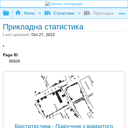
Expand/collapse global hierarchy
Home
Статистика
Прикладна статис
Прикладна статистика
Last updated
Oct 27, 2022
Page ID
90505
Біостатистика - Підручник з відкритого