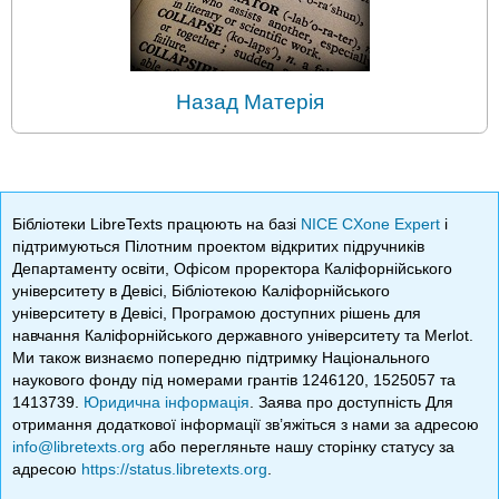
Назад Матерія
Бібліотеки LibreTexts працюють на базі
NICE CXone Expert
і
підтримуються Пілотним проектом відкритих підручників
Департаменту освіти, Офісом проректора Каліфорнійського
університету в Девісі, Бібліотекою Каліфорнійського
університету в Девісі, Програмою доступних рішень для
навчання Каліфорнійського державного університету та Merlot.
Ми також визнаємо попередню підтримку Національного
наукового фонду під номерами грантів 1246120, 1525057 та
1413739.
Юридична інформація
. Заява про доступність Для
отримання додаткової інформації зв’яжіться з нами за адресою
info@libretexts.org
або перегляньте нашу сторінку статусу за
адресою
https://status.libretexts.org
.