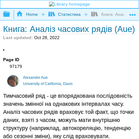
Expand/collapse global hierarchy
Home
Статистика
Книга: Аналіз часо
Книга: Аналіз часових рядів (Aue)
Last updated
Oct 28, 2022
Page ID
97179
Alexander Aue
University of California, Davis
Тимчасовий ряд - це впорядкована послідовність
значень змінної на однакових інтервалах часу.
Аналіз часових рядів враховує той факт, що точки
даних, взяті з часом, можуть мати внутрішню
структуру (наприклад, автокореляцію, тенденцію
або сезонні зміни), яку слід враховувати.