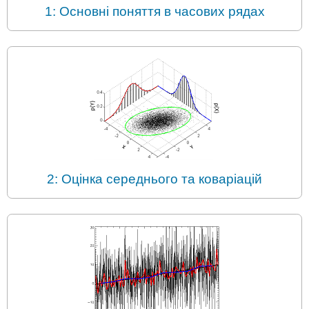
1: Основні поняття в часових рядах
2: Оцінка середнього та коваріацій