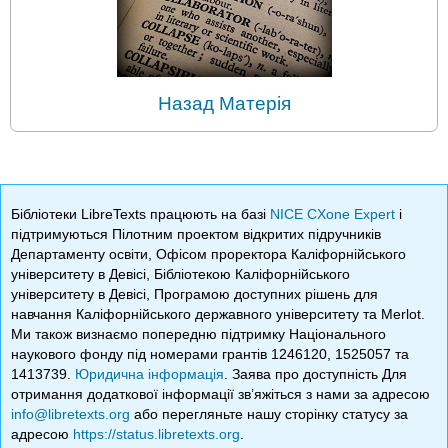
Назад Матерія
Бібліотеки LibreTexts працюють на базі
NICE CXone Expert
і
підтримуються Пілотним проектом відкритих підручників
Департаменту освіти, Офісом проректора Каліфорнійського
університету в Девісі, Бібліотекою Каліфорнійського
університету в Девісі, Програмою доступних рішень для
навчання Каліфорнійського державного університету та Merlot.
Ми також визнаємо попередню підтримку Національного
наукового фонду під номерами грантів 1246120, 1525057 та
1413739.
Юридична інформація
. Заява про доступність Для
отримання додаткової інформації зв’яжіться з нами за адресою
info@libretexts.org
або перегляньте нашу сторінку статусу за
адресою
https://status.libretexts.org
.