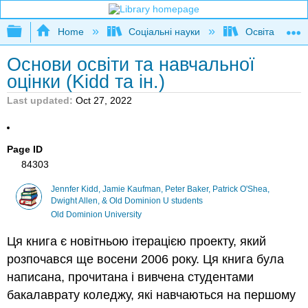
Expand/collapse global hierarchy
Home
Соціальні науки
Освіта та про
Основи освіти та навчальної
оцінки (Kidd та ін.)
Last updated
Oct 27, 2022
Page ID
84303
Jennfer Kidd, Jamie Kaufman, Peter Baker, Patrick O'Shea,
Dwight Allen, & Old Dominion U students
Old Dominion University
Ця книга є новітньою ітерацією проекту, який
розпочався ще восени 2006 року. Ця книга була
написана, прочитана і вивчена студентами
бакалаврату коледжу, які навчаються на першому