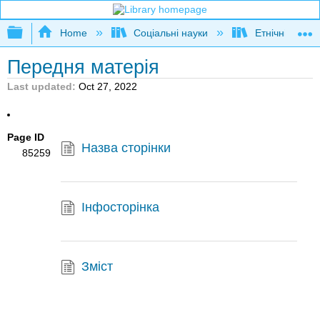
Expand/collapse global hierarchy
Home
Соціальні науки
Етнічні дослі
Передня матерія
Last updated
Oct 27, 2022
Page ID
Назва сторінки
85259
Інфосторінка
Зміст