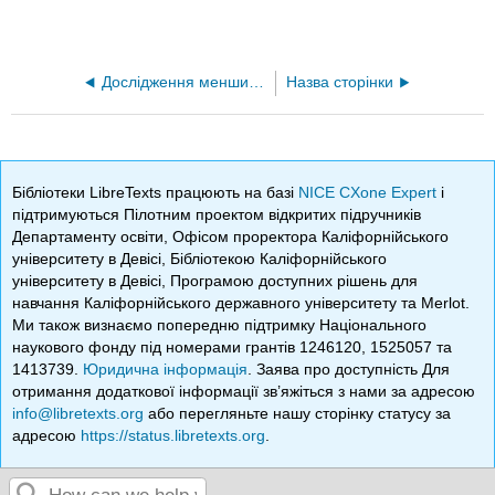
Дослідження меншин (Dunn)
Назва сторінки
Бібліотеки LibreTexts працюють на базі
NICE CXone Expert
і
підтримуються Пілотним проектом відкритих підручників
Департаменту освіти, Офісом проректора Каліфорнійського
університету в Девісі, Бібліотекою Каліфорнійського
університету в Девісі, Програмою доступних рішень для
навчання Каліфорнійського державного університету та Merlot.
Ми також визнаємо попередню підтримку Національного
наукового фонду під номерами грантів 1246120, 1525057 та
1413739.
Юридична інформація
. Заява про доступність Для
отримання додаткової інформації зв’яжіться з нами за адресою
info@libretexts.org
або перегляньте нашу сторінку статусу за
адресою
https://status.libretexts.org
.