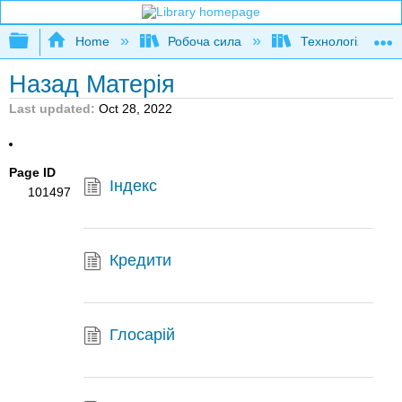
Expand/collapse global hierarchy
Home
Робоча сила
Технологія елект
Назад Матерія
Last updated
Oct 28, 2022
Page ID
Індекс
101497
Кредити
Глосарій