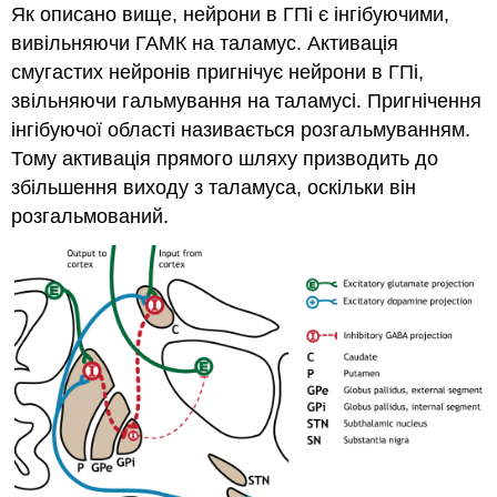
Як описано вище, нейрони в ГПі є інгібуючими,
вивільняючи ГАМК на таламус. Активація
смугастих нейронів пригнічує нейрони в ГПі,
звільняючи гальмування на таламусі. Пригнічення
інгібуючої області називається розгальмуванням.
Тому активація прямого шляху призводить до
збільшення виходу з таламуса, оскільки він
розгальмований.