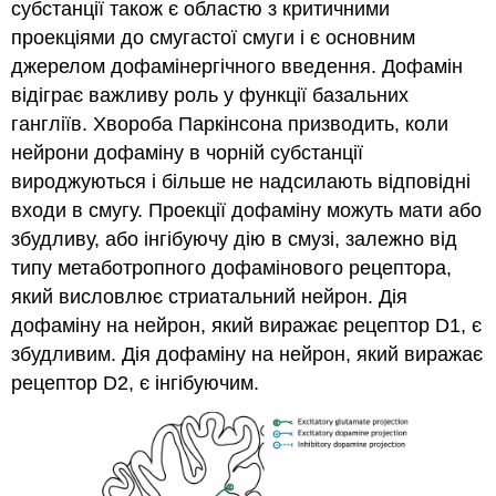
субстанції також є областю з критичними
проекціями до смугастої смуги і є основним
джерелом дофамінергічного введення. Дофамін
відіграє важливу роль у функції базальних
гангліїв. Хвороба Паркінсона призводить, коли
нейрони дофаміну в чорній субстанції
вироджуються і більше не надсилають відповідні
входи в смугу. Проекції дофаміну можуть мати або
збудливу, або інгібуючу дію в смузі, залежно від
типу метаботропного дофамінового рецептора,
який висловлює стриатальний нейрон. Дія
дофаміну на нейрон, який виражає рецептор D1, є
збудливим. Дія дофаміну на нейрон, який виражає
рецептор D2, є інгібуючим.