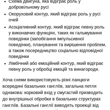
Схема двигуна, яка відіграє роль у
добровільному русі
Окоруховий контур, який відіграє роль у русі
очей
Асоціативний контур, який відіграє певну роль
у виконавчих функціях, таких як гальмування
поведінки (запобігання імпульсивної
поведінки), планування та вирішення проблем,
а також посередництво соціально відповідної
поведінки
Лімбічний або емоційний контур, який відіграє
певну роль у обробці емоцій та винагороди.
Хоча схеми використовують різні ланцюги
всередині базальних гангліїв, загальна петля
однакова: корковий вхід у смугастий призводить
до внутрішньої обробки в базальних структурах
гангліїв. Базальні ганглії виводять проекції від