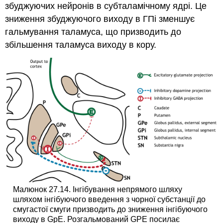
збуджуючих нейронів в субталамічному ядрі. Це
зниження збуджуючого виходу в ГПі зменшує
гальмування таламуса, що призводить до
збільшення таламуса виходу в кору.
Малюнок 27.14. Інгібування непрямого шляху
шляхом інгібуючого введення з чорної субстанції до
смугастої смуги призводить до зниження інгібуючого
виходу в GpE. Розгальмований GPE посилає