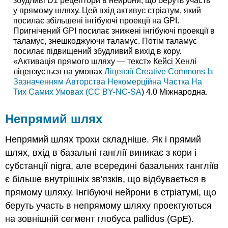
збудливі D1 рецептори в нейрони, що беруть участь
у прямому шляху. Цей вхід активує стріатум, який
посилає збільшені інгібуючі проекції на GPI.
Пригнічений GPI посилає знижені інгібуючі проекції в
таламус, знешкоджуючи таламус. Потім таламус
посилає підвищений збудливий вихід в кору.
«Активація прямого шляху — текст» Кейсі Хенлі
ліцензується на умовах
Ліцензії Creative Commons Із
Зазначенням Авторства Некомерційна Частка На
Тих Самих Умовах (CC BY-NC-SA
) 4.0 Міжнародна.
Непрямий шлях
Непрямий шлях трохи складніше. Як і прямий
шлях, вхід в базальні ганглії виникає з кори і
субстанції nigra, але всередині базальних гангліїв
є більше внутрішніх зв'язків, що відбувається в
прямому шляху. Інгібуючі нейрони в стріатумі, що
беруть участь в непрямому шляху проектуються
на зовнішній сегмент глобуса pallidus (GpE).