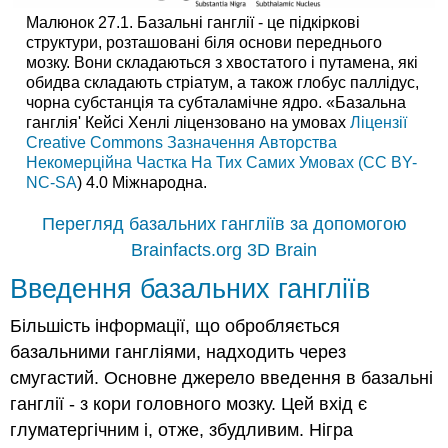
Малюнок 27.1. Базальні ганглії - це підкіркові
структури, розташовані біля основи переднього
мозку. Вони складаються з хвостатого і путамена, які
обидва складають стріатум, а також глобус паллідус,
чорна субстанція та субталамічне ядро. «Базальна
ганглія' Кейсі Хенлі ліцензовано на умовах
Ліцензії
Creative Commons Зазначення Авторства
Некомерційна Частка На Тих Самих Умовах (CC BY-
NC-SA
) 4.0 Міжнародна.
Перегляд базальних гангліїв за допомогою
Brainfacts.org 3D Brain
Введення базальних гангліїв
Більшість інформації, що обробляється
базальними гангліями, надходить через
смугастий. Основне джерело введення в базальні
ганглії - з кори головного мозку. Цей вхід є
глуматергічним і, отже, збудливим. Нігра