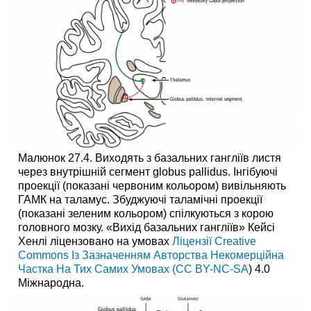
Малюнок 27.4. Виходять з базальних гангліїв листя
через внутрішній сегмент globus pallidus. Інгібуючі
проекції (показані червоним кольором) вивільняють
ГАМК на таламус. Збуджуючі таламічні проекції
(показані зеленим кольором) спілкуються з корою
головного мозку. «Вихід базальних гангліїв» Кейсі
Хенлі ліцензовано на умовах
Ліцензії Creative
Commons Із Зазначенням Авторства Некомерційна
Частка На Тих Самих Умовах (CC BY-NC-SA
) 4.0
Міжнародна.