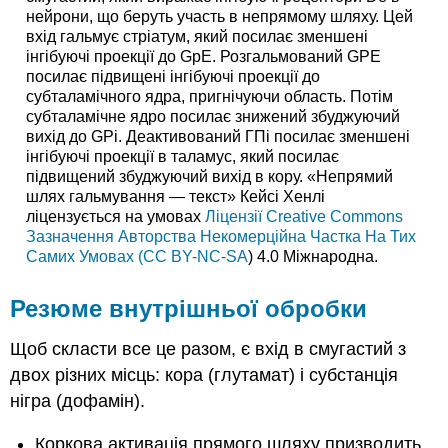
нейрони, що беруть участь в непрямому шляху. Цей
вхід гальмує стріатум, який посилає зменшені
інгібуючі проекції до GpE. Розгальмований GPE
посилає підвищені інгібуючі проекції до
субталамічного ядра, пригнічуючи область. Потім
субталамічне ядро посилає знижений збуджуючий
вихід до GPi. Деактивований ГПі посилає зменшені
інгібуючі проекції в таламус, який посилає
підвищений збуджуючий вихід в кору. «Непрямий
шлях гальмування — текст» Кейсі Хенлі
ліцензується на умовах
Ліцензії Creative Commons
Зазначення Авторства Некомерційна Частка На Тих
Самих Умовах (CC BY-NC-SA
) 4.0 Міжнародна.
Резюме внутрішньої обробки
Щоб скласти все це разом, є вхід в смугастий з
двох різних місць: кора (глутамат) і субстанція
нігра (дофамін).
Коркова активація прямого шляху призводить