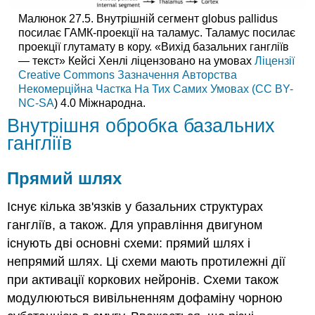
Малюнок 27.5. Внутрішній сегмент globus pallidus
посилає ГАМК-проекції на таламус. Таламус посилає
проекції глутамату в кору. «Вихід базальних гангліїв
— текст» Кейсі Хенлі ліцензовано на умовах
Ліцензії
Creative Commons Зазначення Авторства
Некомерційна Частка На Тих Самих Умовах (CC BY-
NC-SA
) 4.0 Міжнародна.
Внутрішня обробка базальних
гангліїв
Прямий шлях
Існує кілька зв'язків у базальних структурах
гангліїв, а також. Для управління двигуном
існують дві основні схеми: прямий шлях і
непрямий шлях. Ці схеми мають протилежні дії
при активації коркових нейронів. Схеми також
модулюються вивільненням дофаміну чорною