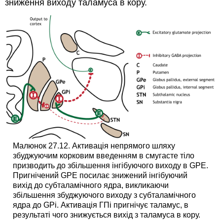
зниження виходу таламуса в кору.
Малюнок 27.12. Активація непрямого шляху
збуджуючим корковим введенням в смугасте тіло
призводить до збільшення інгібуючого виходу в GPE.
Пригнічений GPE посилає знижений інгібуючий
вихід до субталамічного ядра, викликаючи
збільшення збуджуючого виходу з субталамічного
ядра до GPi. Активація ГПі пригнічує таламус, в
результаті чого знижується вихід з таламуса в кору.