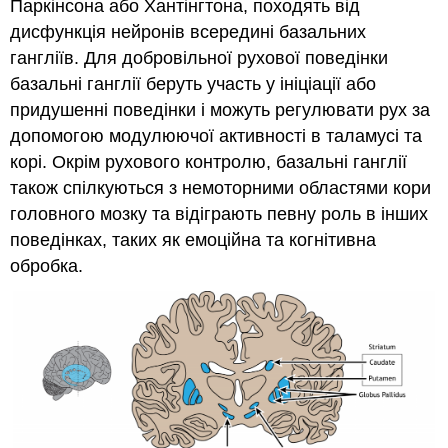
Паркінсона або Хантінгтона, походять від
дисфункція нейронів всередині базальних
гангліїв. Для добровільної рухової поведінки
базальні ганглії беруть участь у ініціації або
придушенні поведінки і можуть регулювати рух за
допомогою модулюючої активності в таламусі та
корі. Окрім рухового контролю, базальні ганглії
також спілкуються з немоторними областями кори
головного мозку та відіграють певну роль в інших
поведінках, таких як емоційна та когнітивна
обробка.