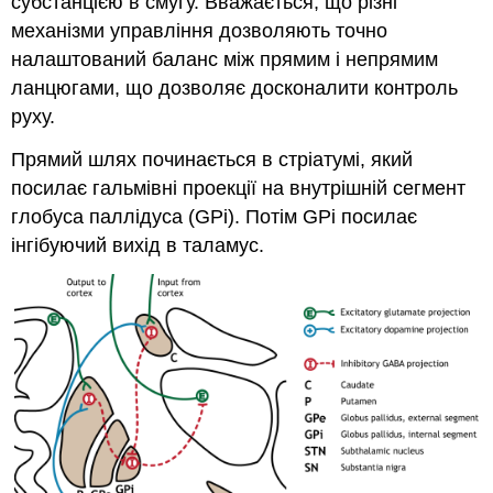
субстанцією в смугу. Вважається, що різні
механізми управління дозволяють точно
налаштований баланс між прямим і непрямим
ланцюгами, що дозволяє досконалити контроль
руху.
Прямий шлях починається в стріатумі, який
посилає гальмівні проекції на внутрішній сегмент
глобуса паллідуса (GPi). Потім GPi посилає
інгібуючий вихід в таламус.