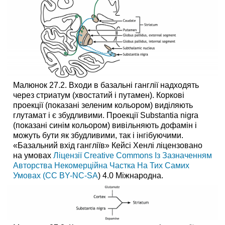
Малюнок 27.2. Входи в базальні ганглії надходять
через стриатум (хвостатий і путамен). Коркові
проекції (показані зеленим кольором) виділяють
глутамат і є збудливими. Проекції Substantia nigra
(показані синім кольором) вивільняють дофамін і
можуть бути як збудливими, так і інгібуючими.
«Базальний вхід гангліїв» Кейсі Хенлі ліцензовано
на умовах
Ліцензії Creative Commons Із Зазначенням
Авторства Некомерційна Частка На Тих Самих
Умовах (CC BY-NC-SA
) 4.0 Міжнародна.