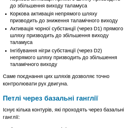
до збільшення виходу таламуса
Коркова активація непрямого шляху
призводить до зниження таламічного виходу
Активація чорної субстанції (через D1) прямого
шляху призводить до збільшення виходу
таламуса
Інгібування нігри субстанції (через D2)
непрямого шляху призводить до збільшення
таламічного виходу
Саме поєднання цих шляхів дозволяє точно
контролювати рух двигуна.
Петлі через базальні ганглії
Існує кілька контурів, які проходять через базальні
ганглії: