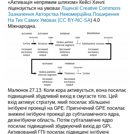
«Активація непрямим шляхом» Кейсі Хенлі
ліцензується на умовах
Ліцензії Creative Commons
Зазначення Авторства Некомерційна Поширення
На Тих Самих Умовах (CC BY-NC-SA
) 4.0
Міжнародна.
Малюнок 27.13. Коли кора активується, вона посилає
підвищений збудливий вихід в смугасте тіло. Цей
вхід активує стріатум, який посилає збільшені
інгібуючі проекції на GPE. Пригнічений GPE посилає
знижені інгібуючі проекції до субталамічного ядра,
дезінгібуючи область. Потім субталамічне ядро
посилає підвищений збуджуючий вихід до GPi.
Активований ГПі посилає підвищені інгібуючі