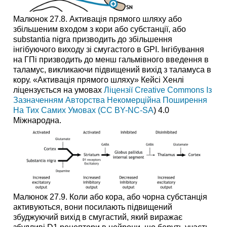
Малюнок 27.8. Активація прямого шляху або
збільшеним входом з кори або субстанції, або
substantia nigra призводить до збільшення
інгібуючого виходу зі смугастого в GPI. Інгібування
на ГПі призводить до менш гальмівного введення в
таламус, викликаючи підвищений вихід з таламуса в
кору. «Активація прямого шляху» Кейсі Хенлі
ліцензується на умовах
Ліцензії Creative Commons Із
Зазначенням Авторства Некомерційна Поширення
На Тих Самих Умовах (CC BY-NC-SA
) 4.0
Міжнародна.
Малюнок 27.9. Коли або кора, або чорна субстанція
активуються, вони посилають підвищений
збуджуючий вихід в смугастий, який виражає