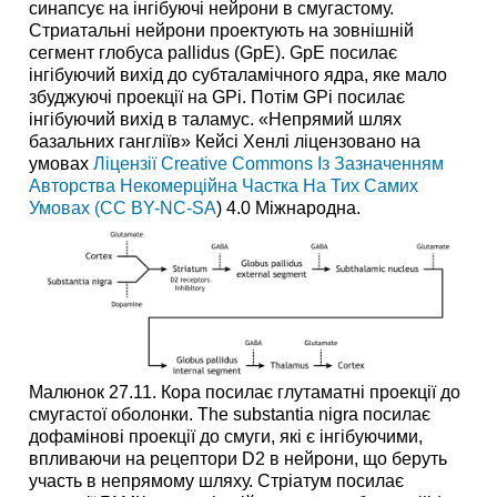
синапсує на інгібуючі нейрони в смугастому.
Стриатальні нейрони проектують на зовнішній
сегмент глобуса pallidus (GpE). GpE посилає
інгібуючий вихід до субталамічного ядра, яке мало
збуджуючі проекції на GPi. Потім GPi посилає
інгібуючий вихід в таламус. «Непрямий шлях
базальних гангліїв» Кейсі Хенлі ліцензовано на
умовах
Ліцензії Creative Commons Із Зазначенням
Авторства Некомерційна Частка На Тих Самих
Умовах (CC BY-NC-SA
) 4.0 Міжнародна.
Малюнок 27.11. Кора посилає глутаматні проекції до
смугастої оболонки. The substantia nigra посилає
дофамінові проекції до смуги, які є інгібуючими,
впливаючи на рецептори D2 в нейрони, що беруть
участь в непрямому шляху. Стріатум посилає