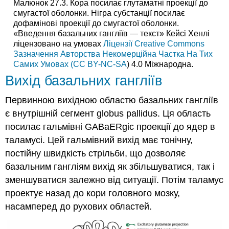
Малюнок 27.3. Кора посилає глутаматні проекції до
смугастої оболонки. Нігра субстанції посилає
дофамінові проекції до смугастої оболонки.
«Введення базальних гангліїв — текст» Кейсі Хенлі
ліцензовано на умовах
Ліцензії Creative Commons
Зазначення Авторства Некомерційна Частка На Тих
Самих Умовах (CC BY-NC-SA
) 4.0 Міжнародна.
Вихід базальних гангліїв
Первинною вихідною областю базальних гангліїв
є внутрішній сегмент globus pallidus. Ця область
посилає гальмівні GABaERgic проекції до ядер в
таламусі. Цей гальмівний вихід має тонічну,
постійну швидкість стрільби, що дозволяє
базальним гангліям вихід як збільшуватися, так і
зменшуватися залежно від ситуації. Потім таламус
проектує назад до кори головного мозку,
насамперед до рухових областей.