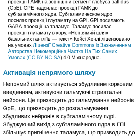
проекції ГАМК на зовнішній сегмент глобуса pallidus
(GpE). GPE надсилає проекції ГАМК до
субталамічного ядра. Субталамическое ядро
посилає проекції глутамату на GPi. GPi посилають
GABA-проекції на таламус. Таламус посилає
проекції глутамату в кору. «Непрямий шлях
базальних гангліїв — текст» Кейсі Хенлі ліцензовано
на умовах
Ліцензії Creative Commons Із Зазначенням
Авторства Некомерційна Частка На Тих Самих
Умовах (CC BY-NC-SA
) 4.0 Міжнародна.
Активація непрямого шляху
Непрямий шлях активується збудливим корковим
введенням, активуючи гальмуючі стриатальні
нейрони. Це призводить до гальмування нейронів
GpE, що призводить до розгальмування
збудливих нейронів в субталамічному ядрі.
Збуджуючий вихід з субталамічного ядра в ГПі
збільшує пригнічення таламуса, що призводить до