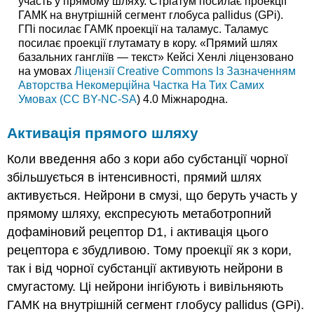
участь у прямому шляху. Стріатум посилає проекції
ГАМК на внутрішній сегмент глобуса pallidus (GPi).
ГПі посилає ГАМК проекції на таламус. Таламус
посилає проекції глутамату в кору. «Прямий шлях
базальних гангліїв — текст» Кейсі Хенлі ліцензовано
на умовах
Ліцензії Creative Commons Із Зазначенням
Авторства Некомерційна Частка На Тих Самих
Умовах (CC BY-NC-SA
) 4.0 Міжнародна.
Активація прямого шляху
Коли введення або з кори або субстанції чорної
збільшується в інтенсивності, прямий шлях
активується. Нейрони в смузі, що беруть участь у
прямому шляху, експресують метаботропний
дофаміновий рецептор D1, і активація цього
рецептора є збудливою. Тому проекції як з кори,
так і від чорної субстанції активують нейрони в
смугастому. Ці нейрони інгібують і вивільняють
ГАМК на внутрішній сегмент глобусу pallidus (GPi).