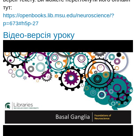
тут:
https://openbooks.lib.msu.edu/neuroscience/?
p=673#h5p-27
Відео-версія уроку