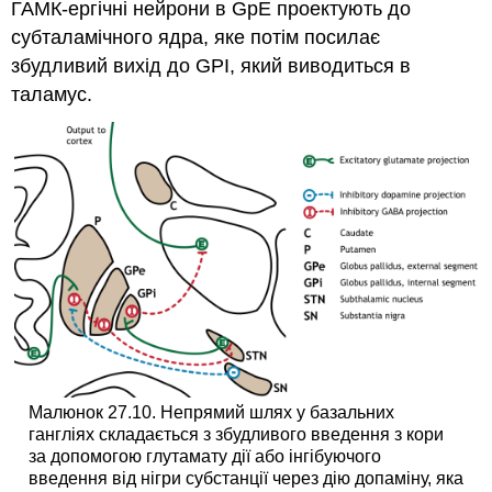
ГАМК-ергічні нейрони в GpE проектують до
субталамічного ядра, яке потім посилає
збудливий вихід до GPI, який виводиться в
таламус.
Малюнок 27.10. Непрямий шлях у базальних
гангліях складається з збудливого введення з кори
за допомогою глутамату дії або інгібуючого
введення від нігри субстанції через дію допаміну, яка