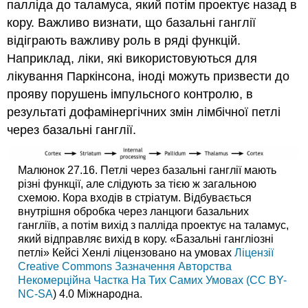
палліда до таламуса, який потім проектує назад в
кору. Важливо визнати, що базальні ганглії
відіграють важливу роль в ряді функцій.
Наприклад, ліки, які використовуються для
лікування Паркінсона, іноді можуть призвести до
прояву порушень імпульсного контролю, в
результаті дофамінергічних змін лімбічної петлі
через базальні ганглії.
Малюнок 27.16. Петлі через базальні ганглії мають
різні функції, але слідують за тією ж загальною
схемою. Кора входів в стріатум. Відбувається
внутрішня обробка через ланцюги базальних
гангліїв, а потім вихід з палліда проектує на таламус,
який відправляє вихід в кору. «Базальні гангліозні
петлі» Кейсі Хенлі ліцензовано на умовах
Ліцензії
Creative Commons Зазначення Авторства
Некомерційна Частка На Тих Самих Умовах (CC BY-
NC-SA
) 4.0 Міжнародна.