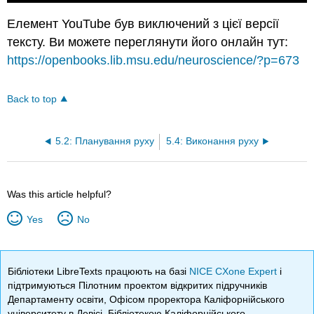
Елемент YouTube був виключений з цієї версії
тексту. Ви можете переглянути його онлайн тут:
https://openbooks.lib.msu.edu/neuroscience/?p=673
Back to top
5.2: Планування руху
5.4: Виконання руху
Was this article helpful?
Yes
No
Бібліотеки LibreTexts працюють на базі
NICE CXone Expert
і
підтримуються Пілотним проектом відкритих підручників
Департаменту освіти, Офісом проректора Каліфорнійського
університету в Девісі, Бібліотекою Каліфорнійського