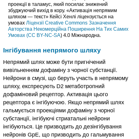
проекції в таламус, який посилає знижений
збуджуючий вихід в кору. «Активація непрямим
шляхом — текст» Кейсі Хенлі ліцензується на
умовах
Ліцензії Creative Commons Зазначення
Авторства Некомерційна Поширення На Тих Самих
Умовах (CC BY-NC-SA
) 4.0 Міжнародна.
Інгібування непрямого шляху
Непрямий шлях може бути пригнічений
вивільненням дофаміну з чорної субстанції.
Нейрони в смузі, що беруть участь в непрямому
шляху, експресують D2 метаботропний
дофаміновий рецептор. Активація цього
рецептора є інгібуючою. Якщо непрямий шлях
гальмується проекціями дофаміну з чорної
субстанції, інгібуючі стриатальні нейрони
інгібуються. Це призводить до дезінгібування
нейронів GpE, що призводить до гальмування