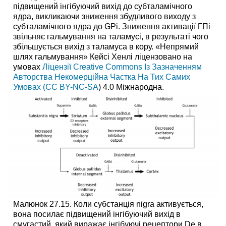
підвищений інгібуючий вихід до субталамічного
ядра, викликаючи зниження збудливого виходу з
субталамічного ядра до GPi. Зниження активації ГПі
звільняє гальмування на таламусі, в результаті чого
збільшується вихід з таламуса в кору. «Непрямий
шлях гальмування» Кейсі Хенлі ліцензовано на
умовах
Ліцензії Creative Commons Із Зазначенням
Авторства Некомерційна Частка На Тих Самих
Умовах (CC BY-NC-SA
) 4.0 Міжнародна.
Малюнок 27.15. Коли субстанція nigra активується,
вона посилає підвищений інгібуючий вихід в
смугастий, який виражає інгібуючі рецептори De в