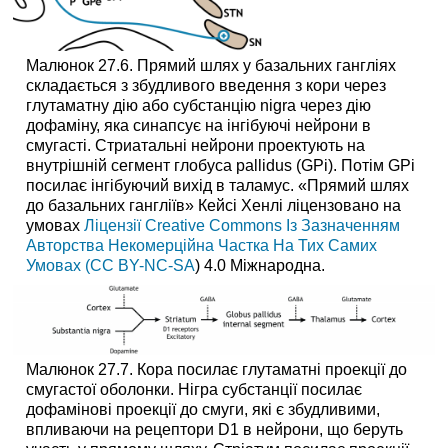
Малюнок 27.6. Прямий шлях у базальних гангліях
складається з збудливого введення з кори через
глутаматну дію або субстанцію nigra через дію
дофаміну, яка синапсує на інгібуючі нейрони в
смугасті. Стриатальні нейрони проектують на
внутрішній сегмент глобуса pallidus (GPi). Потім GPi
посилає інгібуючий вихід в таламус. «Прямий шлях
до базальних гангліїв» Кейсі Хенлі ліцензовано на
умовах
Ліцензії Creative Commons Із Зазначенням
Авторства Некомерційна Частка На Тих Самих
Умовах (CC BY-NC-SA
) 4.0 Міжнародна.
Малюнок 27.7. Кора посилає глутаматні проекції до
смугастої оболонки. Нігра субстанції посилає
дофамінові проекції до смуги, які є збудливими,
впливаючи на рецептори D1 в нейрони, що беруть