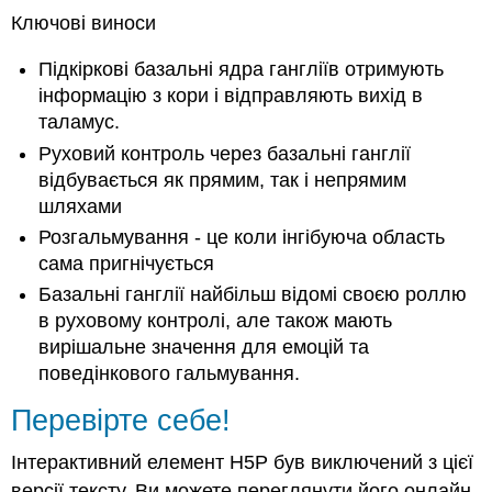
Ключові виноси
Підкіркові базальні ядра гангліїв отримують
інформацію з кори і відправляють вихід в
таламус.
Руховий контроль через базальні ганглії
відбувається як прямим, так і непрямим
шляхами
Розгальмування - це коли інгібуюча область
сама пригнічується
Базальні ганглії найбільш відомі своєю роллю
в руховому контролі, але також мають
вирішальне значення для емоцій та
поведінкового гальмування.
Перевірте себе!
Інтерактивний елемент H5P був виключений з цієї
версії тексту. Ви можете переглянути його онлайн