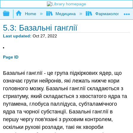
Expand/collapse global hierarchy
Home
Медицина
Фармакологія та н
5.3: Базальні ганглії
Last updated
Oct 27, 2022
Page ID
Базальні ганглії - це група підкіркових ядер, що
означає групи нейронів, які лежать нижче кори
головного мозку. Базальні ганглії складаються з
стриатуму, який складається з хвостатого ядра та
путамена, глобуса паллідуса, субталамічного
ядра та чорної субстанції. Базальні ганглії в
першу чергу пов'язані з руховим контролем,
оскільки рухові розлади, такі як хвороби