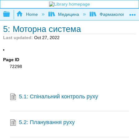
Expand/collapse global hierarchy
Home
Медицина
Фармакологія та н
5: Моторна система
Last updated
Oct 27, 2022
Page ID
72298
5.1: Спінальний контроль руху
5.2: Планування руху