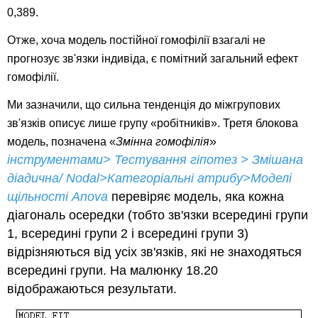
0,389.
Отже, хоча модель постійної гомофілії взагалі не
прогнозує зв'язки індивіда, є помітний загальний ефект
гомофілії.
Ми зазначили, що сильна тенденція до міжгрупових
зв'язків описує лише групу «робітників». Третя блокова
»
модель, позначена «
Змінна гомофілія
інструментами> Тестування гіпотез > Змішана
діадична/ Nodal>Категоріальні атрибу>Моделі
щільності Anova
перевіряє модель, яка кожна
діагональ осередки (тобто зв'язки всередині групи
1, всередині групи 2 і всередині групи 3)
відрізняються від усіх зв'язків, які не знаходяться
всередині групи. На малюнку 18.20
відображаються результати.