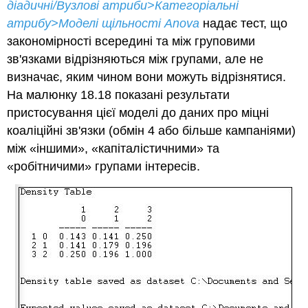
діадичні/Вузлові атриби>Категоріальні
атрибу>Моделі щільності Anova
надає тест, що
закономірності всередині та між груповими
зв'язками відрізняються між групами, але не
визначає, яким чином вони можуть відрізнятися.
На малюнку 18.18 показані результати
пристосування цієї моделі до даних про міцні
коаліційні зв'язки (обмін 4 або більше кампаніями)
між «іншими», «капіталістичними» та
«робітничими» групами інтересів.