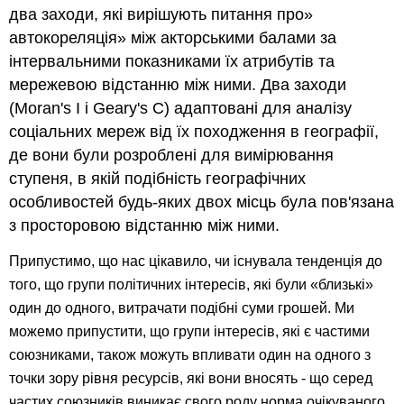
два заходи, які вирішують питання про»
автокореляція» між акторськими балами за
інтервальними показниками їх атрибутів та
мережевою відстанню між ними. Два заходи
(Moran's I і Geary's C) адаптовані для аналізу
соціальних мереж від їх походження в географії,
де вони були розроблені для вимірювання
ступеня, в якій подібність географічних
особливостей будь-яких двох місць була пов'язана
з просторовою відстанню між ними.
Припустимо, що нас цікавило, чи існувала тенденція до
того, що групи політичних інтересів, які були «близькі»
один до одного, витрачати подібні суми грошей. Ми
можемо припустити, що групи інтересів, які є частими
союзниками, також можуть впливати один на одного з
точки зору рівня ресурсів, які вони вносять - що серед
частих союзників виникає свого роду норма очікуваного