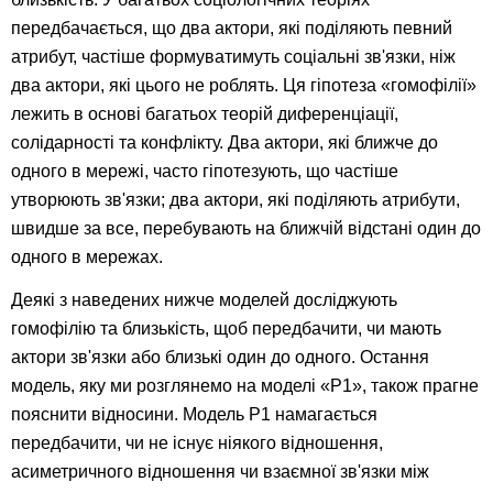
передбачається, що два актори, які поділяють певний
атрибут, частіше формуватимуть соціальні зв'язки, ніж
два актори, які цього не роблять. Ця гіпотеза «гомофілії»
лежить в основі багатьох теорій диференціації,
солідарності та конфлікту. Два актори, які ближче до
одного в мережі, часто гіпотезують, що частіше
утворюють зв'язки; два актори, які поділяють атрибути,
швидше за все, перебувають на ближчій відстані один до
одного в мережах.
Деякі з наведених нижче моделей досліджують
гомофілію та близькість, щоб передбачити, чи мають
актори зв'язки або близькі один до одного. Остання
модель, яку ми розглянемо на моделі «Р1», також прагне
пояснити відносини. Модель P1 намагається
передбачити, чи не існує ніякого відношення,
асиметричного відношення чи взаємної зв'язки між