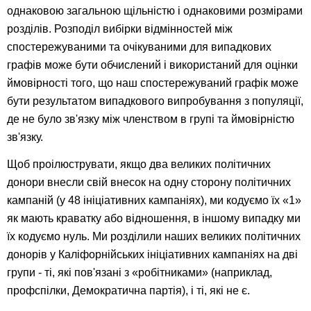
однаковою загальною щільністю і однаковими розмірами
розділів. Розподіл вибірки відмінностей між
спостережуваними та очікуваними для випадкових
графів може бути обчислений і використаний для оцінки
ймовірності того, що наш спостережуваний графік може
бути результатом випадкового випробування з популяції,
де не було зв'язку між членством в групі та ймовірністю
зв'язку.
Щоб проілюструвати, якщо два великих політичних
донори внесли свій внесок на одну сторону політичних
кампаній (у 48 ініціативних кампаніях), ми кодуємо їх «1»
як мають краватку або відношення, в іншому випадку ми
їх кодуємо нуль. Ми розділили наших великих політичних
донорів у Каліфорнійських ініціативних кампаніях на дві
групи - ті, які пов'язані з «робітниками» (наприклад,
профспілки, Демократична партія), і ті, які не є.