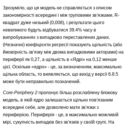
Зрозуміло, що ця модель не справляється з описом
закономірності всередині і між груповими зв'язками. R-
квадрат дуже низький (0,008), і результати цього
невеликого будуть відбуватися 39.4% часу в
випробуваннях з випадково переставлених даних.
(Незначні) коефіцієнти регресії показують щільність (або
ймовірність зв'язку між двома випадковими акторами) на
периферії як 0,27, а щільність в «Ядрі» на 0,12 менше
цієї. Оскільки «ядро» - це, за визначенням, максимально
щільна область, то виявляється, що вихід у версії 6.8.5
може бути неправильно позначений.
Core-Periphery 2
пропонує більш розслаблену блокову
модель, в якій ядро залишається щільно пов'язаним
всередині себе, але дозволено мати зв'язки з
периферією. Периферія - це, в максимально можливій
мірі, сукупність випадків без зв'язків у своїй групі. На