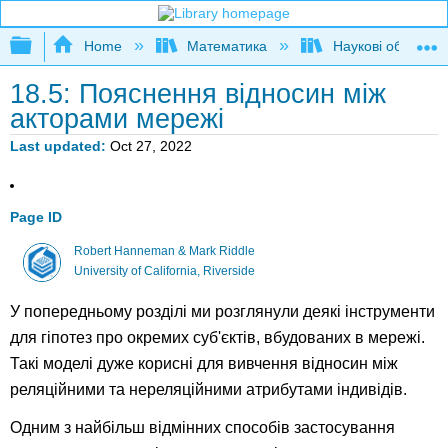
Expand/collapse global hierarchy
Home
Математика
Наукові обчисле
18.5: Пояснення відносин між
акторами мережі
Last updated
Oct 27, 2022
Page ID
Robert Hanneman & Mark Riddle
University of California, Riverside
У попередньому розділі ми розглянули деякі інструменти
для гіпотез про окремих суб'єктів, вбудованих в мережі.
Такі моделі дуже корисні для вивчення відносин між
реляційними та нереляційними атрибутами індивідів.
Одним з найбільш відмінних способів застосування