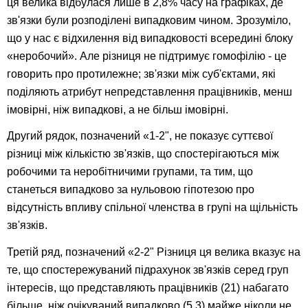
ця велика відбулася лише в 2,8% часу на графіках, де
зв'язки були розподілені випадковим чином. Зрозуміло,
що у нас є відхилення від випадковості всередині блоку
«неробочий». Але різниця не підтримує гомофілію - це
говорить про протилежне; зв'язки між суб'єктами, які
поділяють атрибут непредставлення працівників, менш
імовірні, ніж випадкові, а не більш імовірні.
Другий рядок, позначений «1-2", не показує суттєвої
різниці між кількістю зв'язків, що спостерігаються між
робочими та неробітничими групами, та тим, що
станеться випадково за нульовою гіпотезою про
відсутність впливу спільної членства в групі на щільність
зв'язків.
Третій ряд, позначений «2-2" Різниця ця велика вказує на
те, що спостережуваний підрахунок зв'язків серед груп
інтересів, що представляють працівників (21) набагато
більше, ніж очікуваний випадково (5.3) майже ніколи не