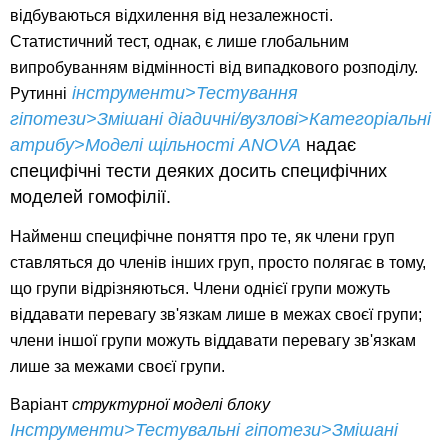
відбуваються відхилення від незалежності.
Статистичний тест, однак, є лише глобальним
випробуванням відмінності від випадкового розподілу.
інструменти>Тестування
Рутинні
гіпотези>Змішані діадичні/вузлові>Категоріальні
атрибу>Моделі щільності ANOVA
надає
специфічні тести деяких досить специфічних
моделей гомофілії.
Найменш специфічне поняття про те, як члени груп
ставляться до членів інших груп, просто полягає в тому,
що групи відрізняються. Члени однієї групи можуть
віддавати перевагу зв'язкам лише в межах своєї групи;
члени іншої групи можуть віддавати перевагу зв'язкам
лише за межами своєї групи.
Варіант
структурної моделі блоку
Інструменти>Тестувальні гіпотези>Змішані