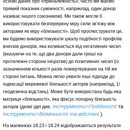
основі даних про «приналежність»; часто ми маємо
прямий показник суміжності, наприклад, один донор
називає іншого союзником). Ми також могли б
використовувати безперервну міру сили зв'язку між
акторами як міру «близькості». Щоб проілюструвати це,
ми будемо використовувати шкалу подібності профілів
внесків донорів, яка коливається від негативних чисел
(вказуючи на те, що два донори дали гроші на
протилежні сторони ініціатив) до позитивних чисел (із
зазначенням кількості разів пожертвуваних на тій же
стороні питань. Можна легко уявити інші підходи до
індексації мережевої близькості акторів (наприклад, 1/
геодезична відстань). Може бути використана будь-яка
матриця «близькості», яка фіксує попарну близькість
.
Інструменти>Подібності
та
акторів (деякі ідеї див
Інструменти>Відмінності та відстані
).
На малюнках 18.23 і 18.24 відображаються результати