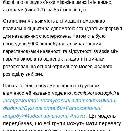
блоці, що описує зв'язки між «іншими» і «іншими»
акторами (блок 1-1), на 857 менше цієї.
Статистичну значимість цієї моделі неможливо
правильно оцінити за допомогою стандартних формул
для незалежних спостережень. Натомість було
проведено 5000 випробувань з випадковими
перестановками наявності та відсутності зв'язків між
парами акторів та оцінено стандартні помилки,
розраховані на основі отриманого модельованого
розподілу вибірки.
Набагато більш обмежене поняття групових
відмінностей названо моделлю
постійної гомофілії
в
Інструменти>Тестувальні гіпотези>Змішані
діадичні/Вузлові атриби>Категоріальні
атрибу>Моделі щільності Anova
.
Ця модель
передбачає, що всі групи можуть мати перевагу