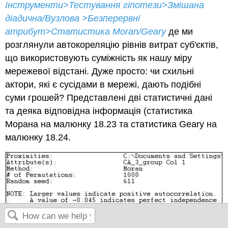
Інструменти>Тестування гіпотези>Змішана
діадична/Вузлова >Безперервні
атрибут>Статистика Moran/Geary
де ми
розглянули автокореляцію рівнів витрат суб'єктів,
що використовують суміжність як нашу міру
мережевої відстані. Дуже просто: чи схильні
актори, які є сусідами в мережі, дають подібні
суми грошей? Представлені дві статистичні дані
та деяка відповідна інформація (статистика
Морана на малюнку 18.23 та статистика Geary на
малюнку 18.24.