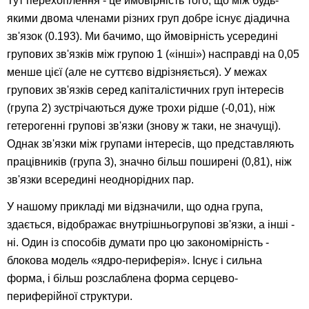
Тут перехоплення - це ймовірність того, що між будь-
якими двома членами різних груп добре існує діадична
зв'язок (0.193). Ми бачимо, що ймовірність усередині
групових зв'язків між групою 1 («інші») насправді на 0,05
менше цієї (але не суттєво відрізняється). У межах
групових зв'язків серед капіталістичних груп інтересів
(група 2) зустрічаються дуже трохи рідше (-0,01), ніж
гетерогенні групові зв'язки (знову ж таки, не значущі).
Однак зв'язки між групами інтересів, що представляють
працівників (група 3), значно більш поширені (0,81), ніж
зв'язки всередині неоднорідних пар.
У нашому прикладі ми відзначили, що одна група,
здається, відображає внутрішньогрупові зв'язки, а інші -
ні. Один із способів думати про цю закономірність -
блокова модель «ядро-периферія». Існує і сильна
форма, і більш розслаблена форма серцево-
периферійної структури.