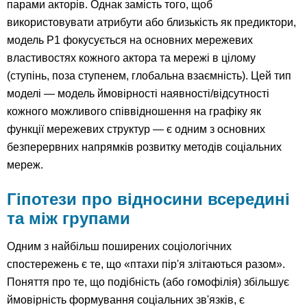
парами акторів. Однак замість того, щоб
використовувати атрибути або близькість як предиктори,
модель P1 фокусується на основних мережевих
властивостях кожного актора та мережі в цілому
(ступінь, поза ступенем, глобальна взаємність). Цей тип
моделі — модель ймовірності наявності/відсутності
кожного можливого співвідношення на графіку як
функції мережевих структур — є одним з основних
безперервних напрямків розвитку методів соціальних
мереж.
Гіпотези про відносини всередині
та між групами
Одним з найбільш поширених соціологічних
спостережень є те, що «птахи пір'я злітаються разом».
Поняття про те, що подібність (або гомофілія) збільшує
ймовірність формування соціальних зв'язків, є