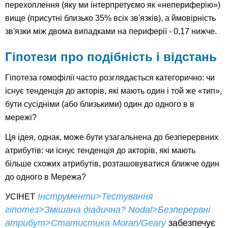
перехоплення (яку ми інтерпретуємо як «непериферію»)
вище (присутні близько 35% всіх зв'язків), а ймовірність
зв'язки між двома випадками на периферії - 0,17 нижче.
Гіпотези про подібність і відстань
Гіпотеза гомофілії часто розглядається категорично: чи
існує тенденція до акторів, які мають один і той же «тип»,
бути сусідніми (або близькими) один до одного в в
мережі?
Ця ідея, однак, може бути узагальнена до безперервних
атрибутів: чи існує тенденція до акторів, які мають
більше схожих атрибутів, розташовуватися ближче один
до одного в Мережа?
Інструменти>Тестування
УСІНЕТ
гіпотез>Змішана діадична? Nodal>Безперервні
атрибут>Статистика Moran/Geary
забезпечує