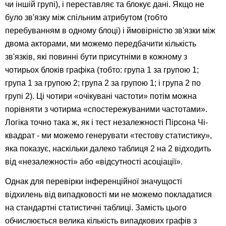
чи іншій групі), і переставляє та блокує дані. Якщо не
було зв'язку між спільним атрибутом (тобто
перебуванням в одному блоці) і ймовірністю зв'язки між
двома акторами, ми можемо передбачити кількість
зв'язків, які повинні бути присутніми в кожному з
чотирьох блоків графіка (тобто: група 1 за групою 1;
група 1 за групою 2; група 2 за групою 1; і група 2 по
групі 2). Ці чотири «очікувані частоти» потім можна
порівняти з чотирма «спостережуваними частотами».
Логіка точно така ж, як і тест незалежності Пірсона Чі-
квадрат - ми можемо генерувати «тестову статистику»,
яка показує, наскільки далеко таблиця 2 на 2 відходить
від «незалежності» або «відсутності асоціації».
Однак для перевірки інференційної значущості
відхилень від випадковості ми не можемо покладатися
на стандартні статистичні таблиці. Замість цього
обчислюється велика кількість випадкових графів з