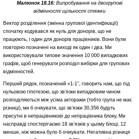
Малюнок 18.16:
Випробування на двогрупові
відмінності щільності стяжки
Вектор розділення (змінна групової ідентифікації)
спочатку кодувався як нуль для донорів, що не
працюють, і один для донорів працівників. Вони були
повторно позначені на виході як один і два. Ми
використовували типове значення 10 000 випадкових
графів, щоб генерувати розподіл вибірки для групових
відмінностей.
Перший рядок, позначений «1-1", говорить нам, що під
нульовою гіпотезою, що зв'язки випадковим чином
розподіляються між усіма акторами (тобто група не має
різниці), ми б очікувати, що зв'язки 30.356 будуть
присутні в непрацівникові до непрацівника блоку. Ми
насправді спостерігаємо 18 зв'язків у цьому блоці, 12
менше, ніж можна було б очікувати. Негативна різниця