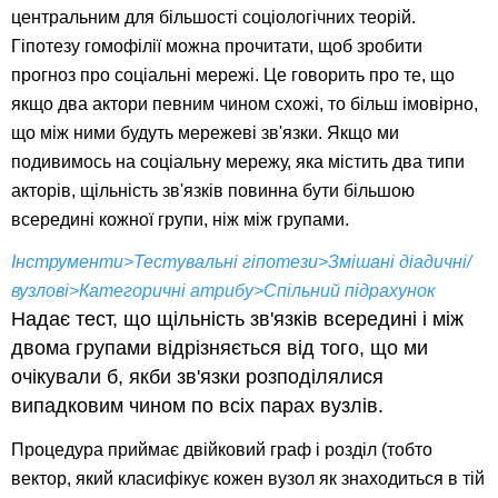
центральним для більшості соціологічних теорій.
Гіпотезу гомофілії можна прочитати, щоб зробити
прогноз про соціальні мережі. Це говорить про те, що
якщо два актори певним чином схожі, то більш імовірно,
що між ними будуть мережеві зв'язки. Якщо ми
подивимось на соціальну мережу, яка містить два типи
акторів, щільність зв'язків повинна бути більшою
всередині кожної групи, ніж між групами.
Інструменти>Тестувальні гіпотези>Змішані діадичні/
вузлові>Категоричні атрибу>Спільний підрахунок
Надає тест, що щільність зв'язків всередині і між
двома групами відрізняється від того, що ми
очікували б, якби зв'язки розподілялися
випадковим чином по всіх парах вузлів.
Процедура приймає двійковий граф і розділ (тобто
вектор, який класифікує кожен вузол як знаходиться в тій