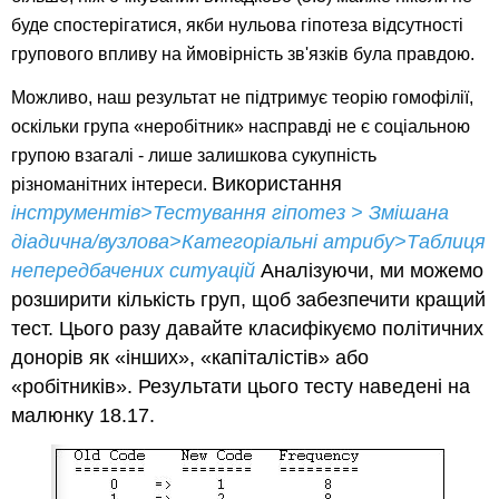
буде спостерігатися, якби нульова гіпотеза відсутності
групового впливу на ймовірність зв'язків була правдою.
Можливо, наш результат не підтримує теорію гомофілії,
оскільки група «неробітник» насправді не є соціальною
групою взагалі - лише залишкова сукупність
Використання
різноманітних інтереси.
інструментів>Тестування гіпотез > Змішана
діадична/вузлова>Категоріальні атрибу>Таблиця
непередбачених ситуацій
Аналізуючи, ми можемо
розширити кількість груп, щоб забезпечити кращий
тест. Цього разу давайте класифікуємо політичних
донорів як «інших», «капіталістів» або
«робітників». Результати цього тесту наведені на
малюнку 18.17.