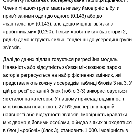
Спочатку показана спостережувана таблиця щільності.
Члени «іншої» групи мають низьку ймовірність бути
прив'язаними один до одного (0,143) або до
«капіталістів» (0,143), але дещо міцніші зв'язки з
«робітниками» (0,250). Тільки «робітники» (категорія 2,
ряд 3) демонструють сильні тенденції до усередині групи
зв'язків.
Далі до даних підлаштовується регресійна модель.
Наявність або відсутність зв'язки між кожною парою
акторів регресується на набір фіктивних змінних, які
представляють кожну з осередків таблиці блоків 3 на 3. У
цій регресії останній блок (тобто 3-3) використовується
як еталонна категорія. У нашому прикладі відмінності
між блоками пояснюють 27,6% дисперсії в парній
наявності або відсутності зв'язків. Імовірність краватки
між двома дійовими особами, обидва з яких знаходяться
в блоці «робочі» (блок 3), становить 1.000. Імовірність в