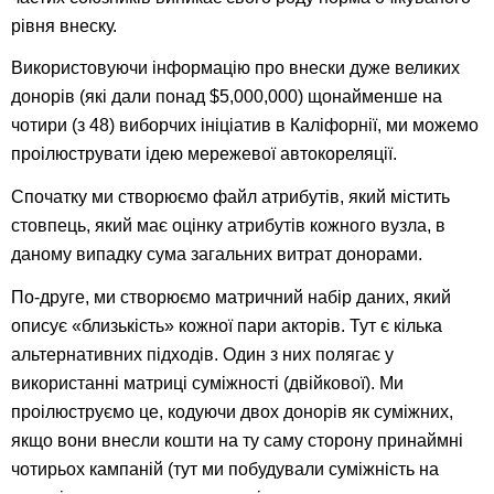
рівня внеску.
Використовуючи інформацію про внески дуже великих
донорів (які дали понад $5,000,000) щонайменше на
чотири (з 48) виборчих ініціатив в Каліфорнії, ми можемо
проілюструвати ідею мережевої автокореляції.
Спочатку ми створюємо файл атрибутів, який містить
стовпець, який має оцінку атрибутів кожного вузла, в
даному випадку сума загальних витрат донорами.
По-друге, ми створюємо матричний набір даних, який
описує «близькість» кожної пари акторів. Тут є кілька
альтернативних підходів. Один з них полягає у
використанні матриці суміжності (двійкової). Ми
проілюструємо це, кодуючи двох донорів як суміжних,
якщо вони внесли кошти на ту саму сторону принаймні
чотирьох кампаній (тут ми побудували суміжність на