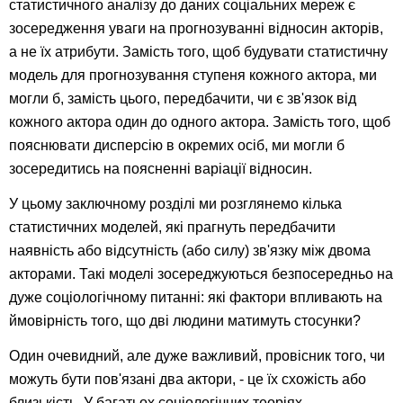
статистичного аналізу до даних соціальних мереж є
зосередження уваги на прогнозуванні відносин акторів,
а не їх атрибути. Замість того, щоб будувати статистичну
модель для прогнозування ступеня кожного актора, ми
могли б, замість цього, передбачити, чи є зв'язок від
кожного актора один до одного актора. Замість того, щоб
пояснювати дисперсію в окремих осіб, ми могли б
зосередитись на поясненні варіації відносин.
У цьому заключному розділі ми розглянемо кілька
статистичних моделей, які прагнуть передбачити
наявність або відсутність (або силу) зв'язку між двома
акторами. Такі моделі зосереджуються безпосередньо на
дуже соціологічному питанні: які фактори впливають на
ймовірність того, що дві людини матимуть стосунки?
Один очевидний, але дуже важливий, провісник того, чи
можуть бути пов'язані два актори, - це їх схожість або
близькість. У багатьох соціологічних теоріях