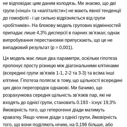
не відповідає цим даним колодязь. Ми знаємо, що дві
групи («інші» та «капіталісти») не мають явної тенденції
до гомофілії - і це сильно відрізняється від групи
«робітників». На блокову модель групових відмінностей
припадає лише 4,3% дисперсії в парних зв'язках; однак
випробування перестановки припускають, що це не
випадковий результат (p = 0,001).
Ця модель має лише два параметри, оскільки гіпотеза
пропонує просту різницю між діагональними клітинами
(всередині групи зв'язків 1-1, 2-2 та 3-3) та всіма інші
клітини. Гіпотеза полягає в тому, що щільності всередині
цих двох перегородок однакові. Ми бачимо, що
розрахункова середня щільність зв'язків пар, які не
входять до однієї групи, становить 0.193 - існує 19,3%
ймовірність того, що гетерогенні діади матимуть
краватку. Якщо члени діади з однієї групи, ймовірність
того, що вони поділяють нічию, на 0,196 більше, або