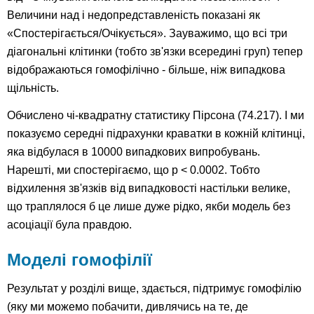
Величини над і недопредставленість показані як
«Спостерігається/Очікується». Зауважимо, що всі три
діагональні клітинки (тобто зв'язки всередині груп) тепер
відображаються гомофілічно - більше, ніж випадкова
щільність.
Обчислено чі-квадратну статистику Пірсона (74.217). І ми
показуємо середні підрахунки краватки в кожній клітинці,
яка відбулася в 10000 випадкових випробувань.
Нарешті, ми спостерігаємо, що p < 0.0002. Тобто
відхилення зв'язків від випадковості настільки велике,
що траплялося б це лише дуже рідко, якби модель без
асоціації була правдою.
Моделі гомофілії
Результат у розділі вище, здається, підтримує гомофілію
(яку ми можемо побачити, дивлячись на те, де