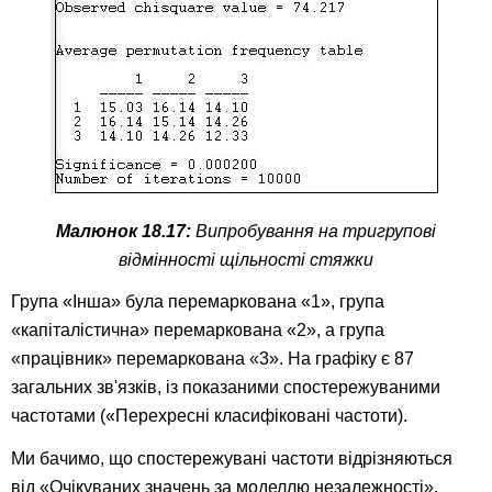
Малюнок 18.17:
Випробування на тригрупові
відмінності щільності стяжки
Група «Інша» була перемаркована «1», група
«капіталістична» перемаркована «2», а група
«працівник» перемаркована «3». На графіку є 87
загальних зв'язків, із показаними спостережуваними
частотами («Перехресні класифіковані частоти).
Ми бачимо, що спостережувані частоти відрізняються
від «Очікуваних значень за моделлю незалежності».