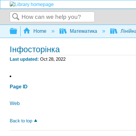
Search
Expand/collapse global hierarchy
Home
Математика
Лінійн
Інфосторінка
Last updated
Oct 28, 2022
Page ID
Web
Back to top