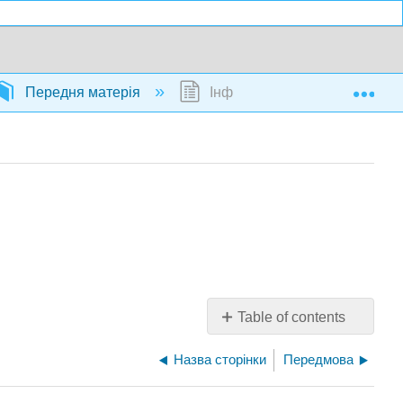
Exp
Передня матерія
Інфосторінка
Table of contents
No
headers
Назва сторінки
Передмова