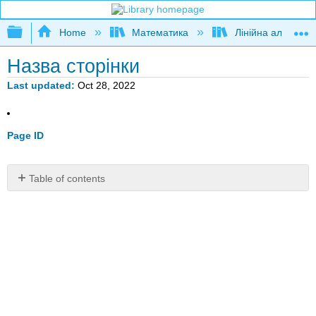
Expand/collapse global hierarchy
Home
Математика
Лінійна алгебра
Назва сторінки
Last updated
Oct 28, 2022
Page ID
Table of contents
No
headers