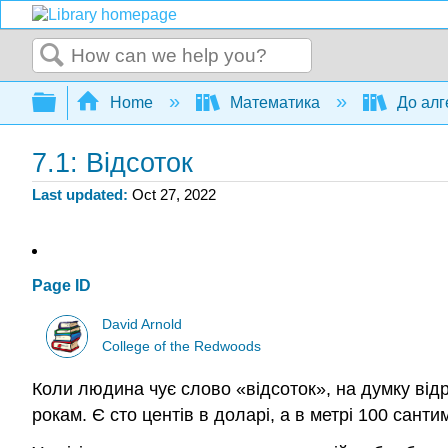
Search
Expand/collapse global hierarchy
Home
Математика
До алг
7.1: Відсоток
Last updated
Oct 27, 2022
Page ID
David Arnold
College of the Redwoods
Коли людина чує слово «відсоток», на думку відр
рокам. Є сто центів в доларі, а в метрі 100 сант