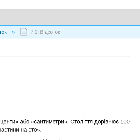
оток
7.1: Відсоток
 «центи» або «сантиметри». Століття дорівнює 100
частини на сто».