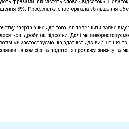
дують фразами, які містять слово «відсоток». Податок
ищення 5%. Профспілка спостерігала збільшення об'є
очатку звертаючись до того, як полегшити запис відсо
десяткові дроби на відсотки. Далі ми використовуєм
отім ми застосовуємо цю здатність до вирішення поши
заявки на комісію та податок з продажу, знижку та м