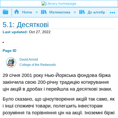
Expand/collapse global hierarchy
Home
Математика
До алгебри
5.1: Десяткові
Last updated
Oct 27, 2022
Page ID
David Arnold
College of the Redwoods
29 січня 2001 року Нью-Йоркська фондова біржа
закінчила свою 200-річну традицію котирування
цін акцій в дробах і перейшла на десяткові знаки.
Було сказано, що ціноутворення акцій так само, як
і інші споживчі товари, полегшить інвесторам
розуміння та порівняння цін на акції. Іноземні біржі