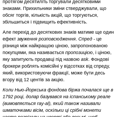
протягом десятиліть торгували десятковими
знаками. Прихильники зміни стверджували, що
обсяг торгів, кількість акцій, що торгуються,
збільшиться і підвищить ефективність.
Але перехід до десяткових знаків матиме ще один
ефект
звуження розповсюдження
.
Спред
- це
різниця між найкращою ціною, запропонованою
покупцями, яка називається
пропозицією
, і ціною,
яку запитують продавці під назвою
ask
. Фондові
брокери роблять комісійні у відсотках від спреду,
який, використовуючи фракції, може бути десь
вгору від 12 центів за акцію.
Коли Нью-Йоркська фондова біржа почалася ще в
1792 році, долар базувався на іспанському реале
(вимовляється ray-al), який також називали
шматочками вісім
, оскільки ці срібні монети