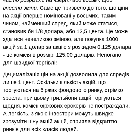
часто розрізали на чверті або восьмі, щоб
внести зміни.
Саме це призвело до того, що ціни
на акції вперше номіновані у восьмих. Таким
чином, найменший спред, який може статися,
становив би 1/8 долара, або 12,5 цента. Це може
здатися невеликою зміною, але покупка 1000
акцій за 1 долар за акцію з розкидом 0,125 долара
- це комісія в розмірі 125,00 доларів. Непогано
для швидкої торгівлі!
Децималізація цін на акції дозволила для спредів
лише 1 цент. Оскільки кількість акцій, що
торгуються на біржах фондового ринку, стрімко
зросла, при цьому трильйони акцій торгуються
щодня, комісії біржових брокерів не постраждали.
А легкість, з якою інвестори можуть швидко
зрозуміти ціну акцій акцій, сприяла відкриттю
ринків для всіх класів людей.