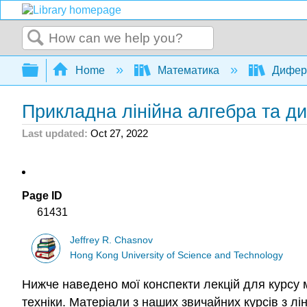
Search
Expand/collapse global hierarchy
Home
Математика
Дифере
Прикладна лінійна алгебра та д
Last updated
Oct 27, 2022
Page ID
61431
Jeffrey R. Chasnov
Hong Kong University of Science and Technology
Нижче наведено мої конспекти лекцій для курсу м
техніки. Матеріали з наших звичайних курсів з лі