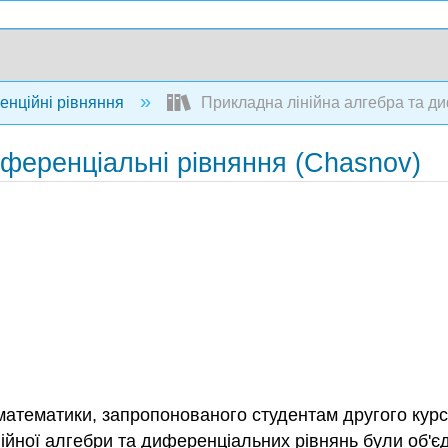
нційні рівняння
Прикладна лінійна алгебра та ди
иференціальні рівняння (Chasnov)
атематики, запропонованого студентам другого курсу 
нійної алгебри та диференціальних рівнянь були об'єдн