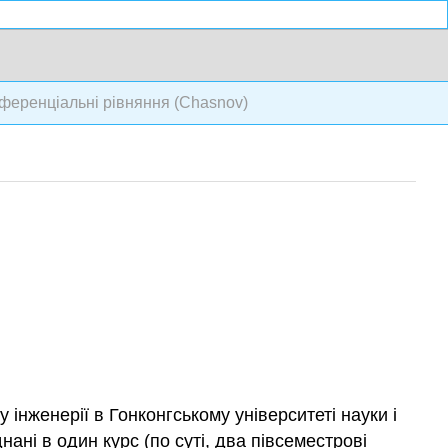
ференціальні рівняння (Chasnov)
інженерії в Гонконгському університеті науки і
ані в один курс (по суті, два півсеместрові