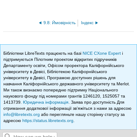
9.8: Ймовірність
Індекс
Бібліотеки LibreTexts працюють на базі
NICE CXone Expert
і
підтримуються Пілотним проектом відкритих підручників
Департаменту освіти, Офісом проректора Каліфорнійського
університету в Девісі, Бібліотекою Каліфорнійського
університету в Девісі, Програмою доступних рішень для
навчання Каліфорнійського державного університету та Merlot.
Ми також визнаємо попередню підтримку Національного
наукового фонду під номерами грантів 1246120, 1525057 та
1413739.
Юридична інформація
. Заява про доступність Для
отримання додаткової інформації зв’яжіться з нами за адресою
info@libretexts.org
або перегляньте нашу сторінку статусу за
адресою
https://status.libretexts.org
.