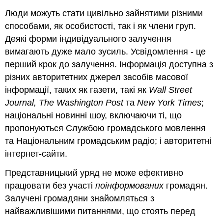
Люди можуть стати цивільно зайнятими різними
способами, як особистості, так і як члени груп.
Деякі форми індивідуального залучення
вимагають дуже мало зусиль. Усвідомлення - це
перший крок до залучення. Інформація доступна з
різних авторитетних джерел засобів масової
інформації, таких як газети, такі як
Wall Street
Journal, The
Washington Post
та
New York Times
;
національні новинні шоу, включаючи ті, що
пропонуються Службою громадського мовлення
та Національним громадським радіо; і авторитетні
інтернет-сайти.
Представницький уряд не може ефективно
працювати без участі
поінформованих
громадян.
Залучені громадяни знайомляться з
найважливішими питаннями, що стоять перед