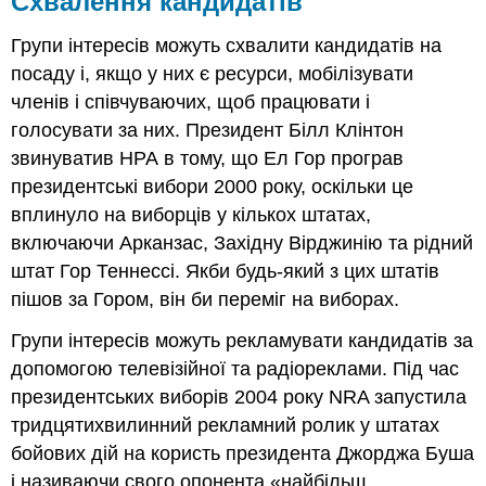
Схвалення кандидатів
Групи інтересів можуть схвалити кандидатів на
посаду і, якщо у них є ресурси, мобілізувати
членів і співчуваючих, щоб працювати і
голосувати за них. Президент Білл Клінтон
звинуватив НРА в тому, що Ел Гор програв
президентські вибори 2000 року, оскільки це
вплинуло на виборців у кількох штатах,
включаючи Арканзас, Західну Вірджинію та рідний
штат Гор Теннессі. Якби будь-який з цих штатів
пішов за Гором, він би переміг на виборах.
Групи інтересів можуть рекламувати кандидатів за
допомогою телевізійної та радіореклами. Під час
президентських виборів 2004 року NRA запустила
тридцятихвилинний рекламний ролик у штатах
бойових дій на користь президента Джорджа Буша
і називаючи свого опонента «найбільш