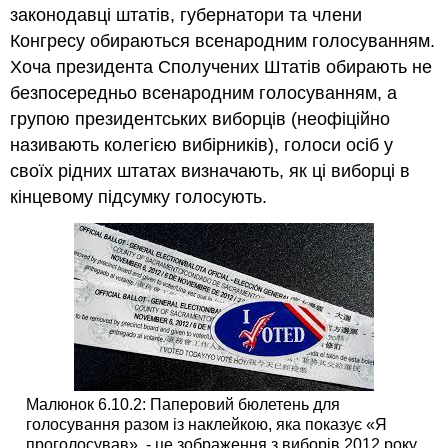
законодавці штатів, губернатори та члени
Конгресу обираються всенародним голосуванням.
Хоча президента Сполучених Штатів обирають не
безпосередньо всенародним голосуванням, а
групою президентських виборців (неофіційно
називають колегією вибірників), голоси осіб у
своїх рідних штатах визначають, як ці виборці в
кінцевому підсумку голосують.
Малюнок 6.10.2: Паперовий бюлетень для
голосування разом із наклейкою, яка показує «Я
проголосував», - це зображення з виборів 2012 року.