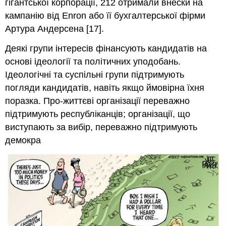
гігантської корпорації, 212 отримали внески на
кампанію від Enron або її бухгалтерської фірми
Артура Андерсена [17].
Деякі групи інтересів фінансують кандидатів на
основі ідеології та політичних уподобань.
Ідеологічні та суспільні групи підтримують
погляди кандидатів, навіть якщо ймовірна їхня
поразка. Про-життєві організації переважно
підтримують республіканців; організації, що
виступають за вибір, переважно підтримують
демокра