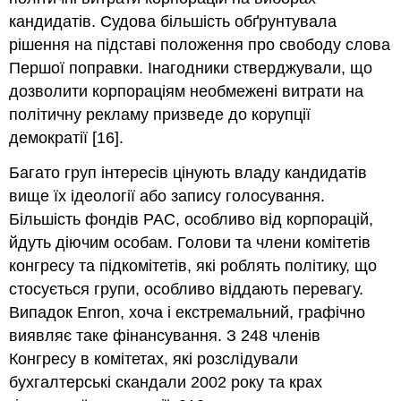
кандидатів. Судова більшість обґрунтувала
рішення на підставі положення про свободу слова
Першої поправки. Інагодники стверджували, що
дозволити корпораціям необмежені витрати на
політичну рекламу призведе до корупції
демократії [16].
Багато груп інтересів цінують владу кандидатів
вище їх ідеології або запису голосування.
Більшість фондів PAC, особливо від корпорацій,
йдуть діючим особам. Голови та члени комітетів
конгресу та підкомітетів, які роблять політику, що
стосується групи, особливо віддають перевагу.
Випадок Enron, хоча і екстремальний, графічно
виявляє таке фінансування. З 248 членів
Конгресу в комітетах, які розслідували
бухгалтерські скандали 2002 року та крах