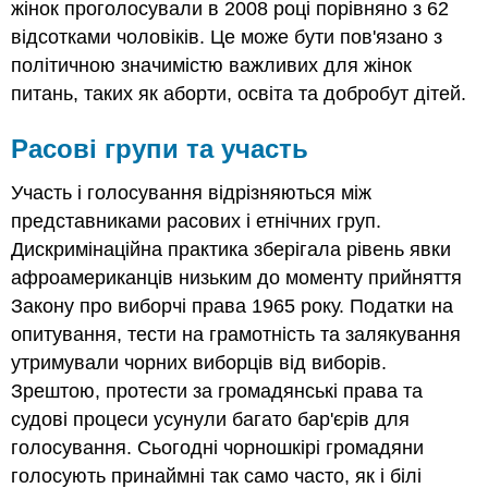
жінок проголосували в 2008 році порівняно з 62
відсотками чоловіків. Це може бути пов'язано з
політичною значимістю важливих для жінок
питань, таких як аборти, освіта та добробут дітей.
Расові групи та участь
Участь і голосування відрізняються між
представниками расових і етнічних груп.
Дискримінаційна практика зберігала рівень явки
афроамериканців низьким до моменту прийняття
Закону про виборчі права 1965 року. Податки на
опитування, тести на грамотність та залякування
утримували чорних виборців від виборів.
Зрештою, протести за громадянські права та
судові процеси усунули багато бар'єрів для
голосування. Сьогодні чорношкірі громадяни
голосують принаймні так само часто, як і білі