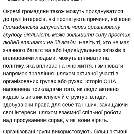
Окремі громадяни також можуть приєднуватися
до груп інтересів, які пропагують причини, які вони
Громадянська залученість через організовану
групову діяльність може збільшити силу простих
людей впливати на дії влади.
Навіть ті, хто не має
значного багатства або індивідуальних зв'язків з
впливовими людьми, можуть впливати на
політику, яка впливає на їхнє життя, і змінювати
напрямок правління шляхом активної участі в
організованих групах або рухах. Історія США
наповнена прикладами того, як люди активно
кидають виклик існуючій структурі влади,
здобуваючи права для себе та інших, захищаючи
свої інтереси шляхом взаємної спільної роботи
над просуванням справ, у які вони вірять.
Організовані групи використовують більш активні