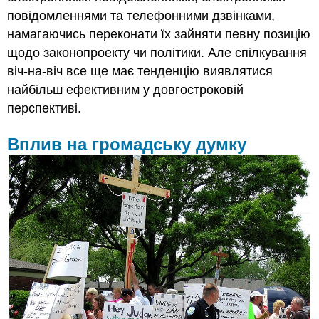
повідомленнями та телефонними дзвінками,
намагаючись переконати їх зайняти певну позицію
щодо законопроекту чи політики. Але спілкування
віч-на-віч все ще має тенденцію виявлятися
найбільш ефективним у довгостроковій
перспективі.
Вплив на громадську думку