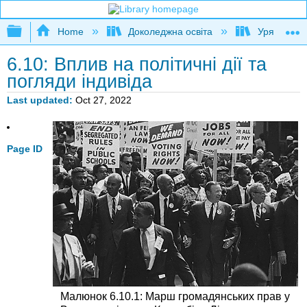
Expand/collapse global hierarchy
Home
Доколеджна освіта
Уряд США
6.10: Вплив на політичні дії та
погляди індивіда
Last updated
Oct 27, 2022
Page ID
Малюнок 6.10.1: Марш громадянських прав у