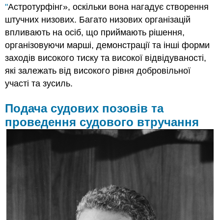
"
Астротурфінг», оскільки вона нагадує створення
штучних низових. Багато низових організацій
впливають на осіб, що приймають рішення,
організовуючи марші, демонстрації та інші форми
заходів високого тиску та високої відвідуваності,
які залежать від високого рівня добровільної
участі та зусиль.
Подача судових позовів та
проведення судового втручання