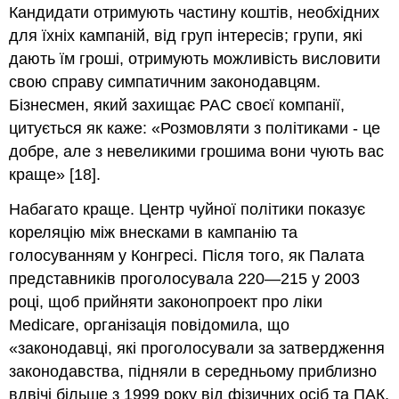
Кандидати отримують частину коштів, необхідних
для їхніх кампаній, від груп інтересів; групи, які
дають їм гроші, отримують можливість висловити
свою справу симпатичним законодавцям.
Бізнесмен, який захищає PAC своєї компанії,
цитується як каже: «Розмовляти з політиками - це
добре, але з невеликими грошима вони чують вас
краще» [18].
Набагато краще. Центр чуйної політики показує
кореляцію між внесками в кампанію та
голосуванням у Конгресі. Після того, як Палата
представників проголосувала 220—215 у 2003
році, щоб прийняти законопроект про ліки
Medicare, організація повідомила, що
«законодавці, які проголосували за затвердження
законодавства, підняли в середньому приблизно
вдвічі більше з 1999 року від фізичних осіб та ПАК,