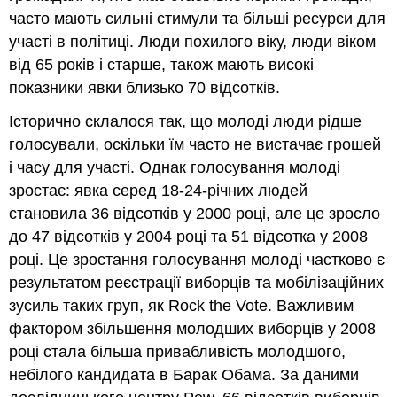
часто мають сильні стимули та більші ресурси для
участі в політиці. Люди похилого віку, люди віком
від 65 років і старше, також мають високі
показники явки близько 70 відсотків.
Історично склалося так, що молоді люди рідше
голосували, оскільки їм часто не вистачає грошей
і часу для участі. Однак голосування молоді
зростає: явка серед 18-24-річних людей
становила 36 відсотків у 2000 році, але це зросло
до 47 відсотків у 2004 році та 51 відсотка у 2008
році. Це зростання голосування молоді частково є
результатом реєстрації виборців та мобілізаційних
зусиль таких груп, як Rock the Vote. Важливим
фактором збільшення молодших виборців у 2008
році стала більша привабливість молодшого,
небілого кандидата в Барак Обама. За даними