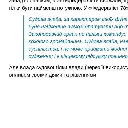
занадто слабким, а антифедералісти вважали, що
гілки бути найменш потужною. У «Федераліст 78
Судова влада, за характером своїх фун
буде найменше в змозі дратувати або тр
Законодавчий орган не тільки командує 
кожного громадянина. Судова влада, навп
суспільства; і не може приймати жодної 
судження; і в кінцевому підсумку повинн
Але влада судової гілки влади (через її викорис
впливом своїми діями та рішеннями