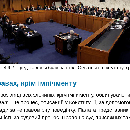
 4.4.2: Представники були на грилі Сенатського комітету з р
авах, крім імпічменту
и розгляді всіх злочинів, крім імпічменту, обвинуваче
мент
- це процес, описаний у Конституції, за допомог
осади за неправомірну поведінку; Палата представникі
ьність за судовий процес. Право на суд присяжних т