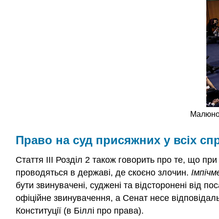
Малюнок
Право на суд присяжних у всіх спр
Стаття III Розділ 2 також говорить про те, що пр
проводяться в державі, де скоєно злочин.
Імпіч
бути звинувачені, суджені та відсторонені від п
офіційне звинувачення, а Сенат несе відповідал
Конституції (в Біллі про права).