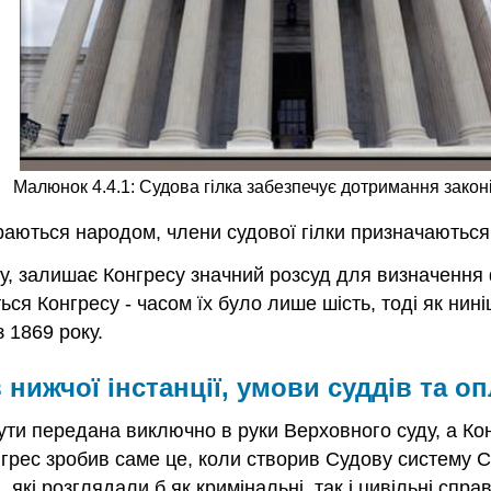
Малюнок 4.4.1: Судова гілка забезпечує дотримання законі
ираються народом, члени судової гілки призначаютьс
ілку, залишає Конгресу значний розсуд для визначенн
ься Конгресу - часом їх було лише шість, тоді як нин
 1869 року.
нижчої інстанції, умови суддів та оп
ути передана виключно в руки Верховного суду, а Ко
Конгрес зробив саме це, коли створив Судову систему
, які розглядали б як кримінальні, так і цивільні сп