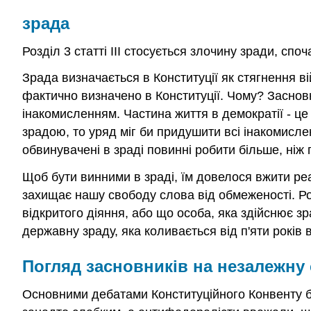
зрада
Розділ 3 статті III стосується злочину зради, сп
Зрада визначається в Конституції як стягнення 
фактично визначено в Конституції. Чому? Заснов
інакомисленням. Частина життя в демократії - це
зрадою, то уряд міг би придушити всі інакомислен
обвинувачені в зраді повинні робити більше, ніж
Щоб бути винними в зраді, їм довелося вжити ре
захищає нашу свободу слова від обмеженості. Роз
відкритого діяння, або що особа, яка здійснює з
державну зраду, яка коливається від п'яти років в
Погляд засновників на незалежну
Основними дебатами Конституційного Конвенту б