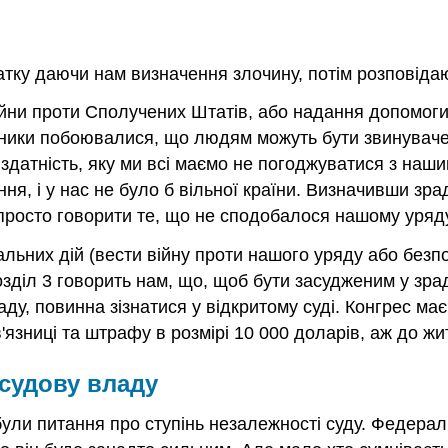
очатку даючи нам визначення злочину, потім розповіда
війни проти Сполучених Штатів, або надання допомог
ники побоювалися, що людям можуть бути звинувачен
 здатність, яку ми всі маємо не погоджуватися з наш
ня, і у нас не було б вільної країни. Визначивши зр
 просто говорити те, що не сподобалося нашому уряду
альних дій (вести війну проти нашого уряду або без
діл 3 говорить нам, що, щоб бути засудженим у зраді,
раду, повинна зізнатися у відкритому суді. Конгрес 
'язниці та штрафу в розмірі 10 000 доларів, аж до жит
 судову владу
ули питання про ступінь незалежності суду. Федерал