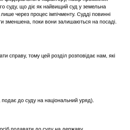
го суду, що діє як найвищий суд у земельна
 лише через процес імпічменту. Судді повинні
ути зменшена, поки вони залишаються на посаді.
ти справу, тому цей розділ розповідає нам, які
 подає до суду на національний уряд).
осіб подавати до суду на державу.