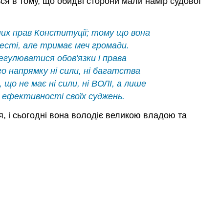
ся в тому, що обидві сторони мали намір судової
них прав Конституції; тому що вона
есті, але тримає меч громади.
егулюватися обов'язки і права
го напрямку ні сили, ні багатства
що не має ні сили, ні ВОЛІ, а лише
я ефективності своїх суджень.
я, і сьогодні вона володіє великою владою та