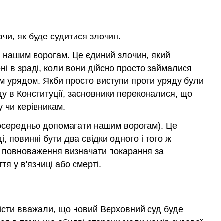
ючи, як буде судитися злочин.
и нашим ворогам. Це єдиний злочин, який
і в зраді, коли вони дійсно просто займалися
им урядом. Якби просто виступи проти уряду були
аду в Конституції, засновники переконалися, що
 чи керівникам.
посередньо допомагати нашим ворогам). Це
 повинні бути два свідки одного і того ж
має повноваження визначати покарання за
тя у в'язниці або смерті.
істи вважали, що новий Верховний суд буде