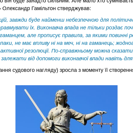
 він буде занадто сильним. Але мало хто сумніваєть
» Олександр Гамільтон стверджував:
кцій, завжди буде найменш небезпечною для політич
авмувати їх. Виконавча влада не тільки роздає поч
гаманцем, але прописує правила, за якими повинні р
аки, не має впливу ні на меч, ні на гаманець; жодно
активної резолюції. По-справжньому можна сказати, 
о залежати від допомоги виконавчої влади навіть дл
тання судового нагляду) зросла з моменту її створенн