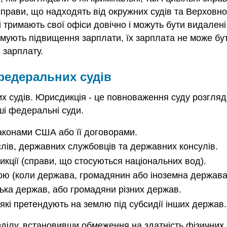
справи, що надходять від окружних судів та Верховно
 тримають свої офіси довічно і можуть бути видалені
тримують підвищення зарплати, їх зарплата не може б
 зарплату.
федеральних судів
их судів. Юрисдикція - це повноваження суду розгляда
ші федеральні суди.
законами США або її договорами.
слів, державних службовців та державних консулів.
икції (справи, що стосуються національних вод).
ною (коли держава, громадянин або іноземна держава
ілька держав, або громадяни різних держав.
які претендують на землю під субсидії інших держав.
зділу, встановивши обмеження на здатність фізичних 