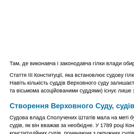
Там, де виконавча і законодавча гілки влади об
Стаття III Конституції, яка встановлює судову г
Навіть кількість суддів Верховного суду залишаєт
та вісьмома асоційованими суддями) існує лише з
Створення Верховного Суду, судів 
Судова влада Сполучених Штатів мала на меті б
судів, як він вважав за необхідне. У 1789 році 
конституційних судів, починаючи з окружних судів