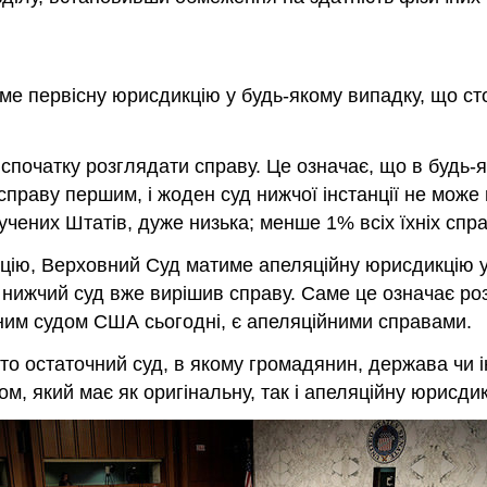
ме первісну юрисдикцію у будь-якому випадку, що сто
спочатку розглядати справу. Це означає, що в будь-
раву першим, і жоден суд нижчої інстанції не може 
ених Штатів, дуже низька; менше 1% всіх їхніх спра
цію, Верховний Суд матиме апеляційну юрисдикцію у
нижчий суд вже вирішив справу. Саме це означає роз
ним судом США сьогодні, є апеляційними справами.
обто остаточний суд, в якому громадянин, держава чи 
, який має як оригінальну, так і апеляційну юрисдик