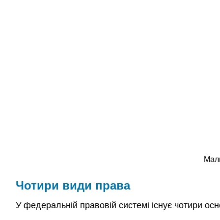
Малю
Чотири види права
У федеральній правовій системі існує чотири осн