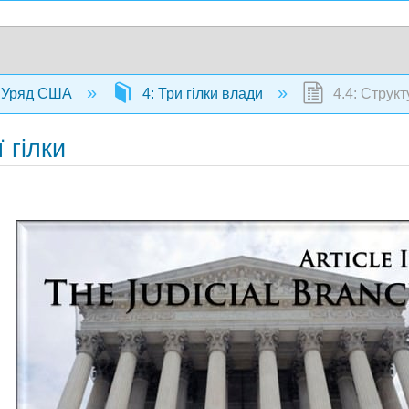
Уряд США
4: Три гілки влади
4.4: Структ
 гілки