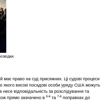
озвідки.
ний має право на суд присяжних. Ці судові процеси
ою якого високі посадові особи уряду США можуть
в несе відповідальність за розслідування та
6-й
7-й
акож прямо зазначено в
та
поправках до