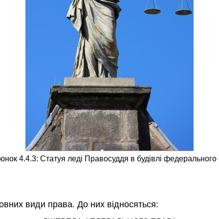
нок 4.4.3: Статуя леді Правосуддя в будівлі федерального 
овних види права. До них відносяться: