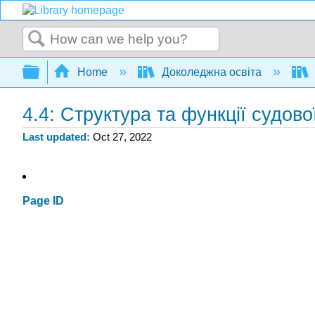
Search
Expand/collapse global hierarchy
Home
Доколеджна освіта
4.4: Структура та функції судової
Last updated
Oct 27, 2022
Page ID