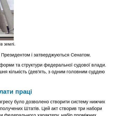
в землі.
я Президентом і затверджуються Сенатом.
я форми та структури федеральної судової влади.
ішня кількість (дев'ять, з одним головним суддею
лати праці
нгресу було дозволено створити систему нижчих
 Сполучених Штатів. Цей акт створив три набори
рави федерального характеру, набір проміжних