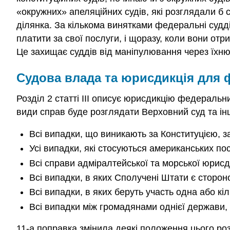
«окружних» апеляційних судів, які розглядали б 
ділянка. За кількома винятками федеральні судді
платити за свої послуги, і щоразу, коли вони о
Це захищає суддів від маніпулювання через їхню
Судова влада та юрисдикція для 
Розділ 2 статті III описує юрисдикцію федеральн
види справ буде розглядати Верховний суд та ін
Всі випадки, що виникають за Конституцією, 
Усі випадки, які стосуються американських по
Всі справи адміралтейської та морської юрисд
Всі випадки, в яких Сполучені Штати є сторо
Всі випадки, в яких беруть участь одна або к
Всі випадки між громадянами однієї держави, 
11-а поправка змінила деякі положення цього ро