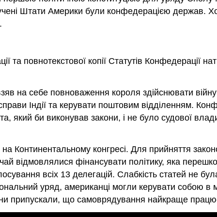
учені Штати Америки були конфедерацією держав. Х
.
ї та повнотекстової копії Статутів Конфедерації нат
взяв на себе повноваження короля здійснювати війну 
справи Індії та керувати поштовим відділенням. Кон
а, який би виконував закони, і не було судової вла
на Континентальному конгресі. Для прийняття законо
чай відмовлялися фінансувати політику, яка перешко
сування всіх 13 делегацій. Слабкість статей не бу
альний уряд, американці могли керувати собою в міс
они припускали, що самоврядування найкраще працює 