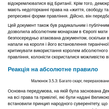
відокремлюватися від Британії. Крім того, демо
мають недоторканні права на «життя, свободу та
репресивні форми правління. Дійсно, він передба
Цей документ також був радикальним і публічним
дозволила абсолютним монархам в Європі мати б
безпосередньо атакована документом, оскільки 
напали на короля і його встановлення тиранічн
критикувати використання королем абсолютного 
правління, колоністи скористалися можливістю ві
Реакція на абсолютне правило
Малюнок 3.5.3: Багато скарг, перераховани
Основна передумова, на якій була заснована Дек
на всі права та привілеї, які були надані Велик
встановили принцип народного суверенітету, що 