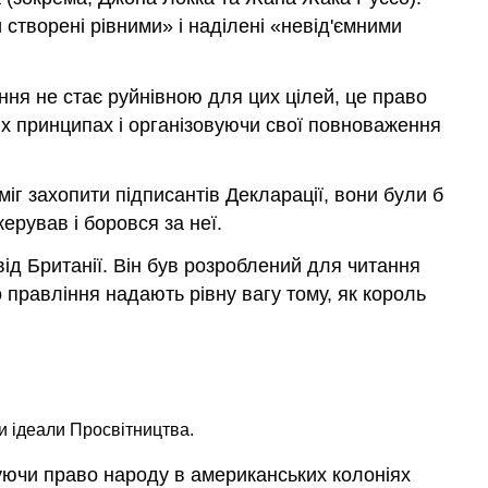
 створені рівними» і наділені «невід'ємними
ння не стає руйнівною для цих цілей, це право
их принципах і організовуючи свої повноваження
іг захопити підписантів Декларації, вони були б
керував і боровся за неї.
від Британії. Він був розроблений для читання
 правління надають рівну вагу тому, як король
и ідеали Просвітництва.
ючи право народу в американських колоніях