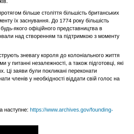
ів.
 протягом більше століття більшість британських
енту їх заснування. До 1774 року більшість
 будь-якого офіційного представництва в
цювали над створенням та підтримкою з моменту
струють зневагу короля до колоніального життя
 у питанні незалежності, а також підготовці, які
х. Ці заяви були покликані переконати
ти членів у необхідності віддати свій голос на
на наступне:
https://www.archives.gov/founding-