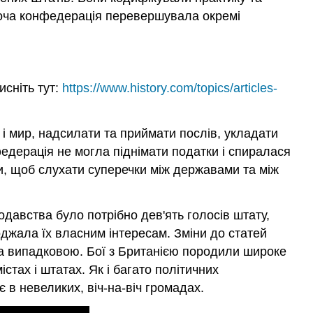
оча конфедерація перевершувала окремі
исніть тут:
https://www.history.com/topics/articles-
і мир, надсилати та приймати послів, укладати
федерація не могла піднімати податки і спиралася
ди, щоб слухати суперечки між державами та між
давства було потрібно дев'ять голосів штату,
джала їх власним інтересам. Зміни до статей
ла випадковою. Бої з Британією породили широке
тах і штатах. Як і багато політичних
в невеликих, віч-на-віч громадах.