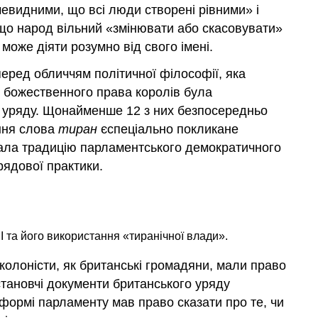
чевидними, що всі люди створені рівними» і
 що народ вільний «змінювати або скасовувати»
може діяти розумно від свого імені.
еред обличчям політичної філософії, яка
 божественного права королів була
о уряду. Щонайменше 12 з них безпосередньо
ання слова
тиран
єспеціально покликане
мала традицію парламентського демократичного
рядової практики.
I та його використання «тиранічної влади».
колоністи, як британські громадяни, мали право
установчі документи британського уряду
формі парламенту мав право сказати про те, чи