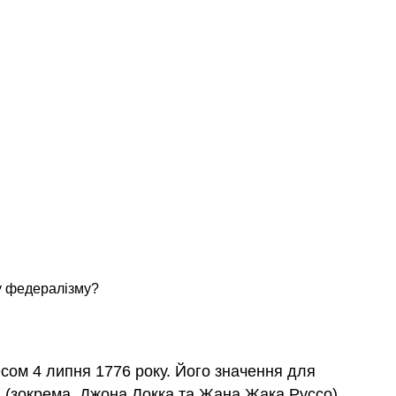
у федералізму?
ом 4 липня 1776 року. Його значення для
а (зокрема, Джона Локка та Жана Жака Руссо).