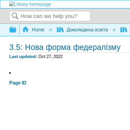
Search
Expand/collapse global hierarchy
Home
Доколеджна освіта
3.5: Нова форма федералізму
Last updated
Oct 27, 2022
Page ID