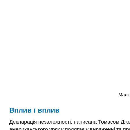
Малю
Вплив і вплив
Декларація незалежності, написана Томасом Дж
американського уряду полягає у вираженні та пр