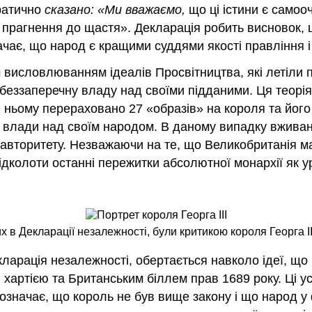
кратично
сказано: «Ми вважаємо,
що ці істини є самоо
 прагнення до щастя». Декларація робить висновок,
чає, що народ є кращими суддями якості правління і 
 висловлюванням ідеалів Просвітництва, які летіли п
еззаперечну владу над своїми підданими. Ця теорія
в ньому перераховано 27 «образів» на короля та йог
ої влади над своїм народом. В даному випадку вжив
авторитету. Незважаючи на те, що Великобританія 
дколоти останні пережитки абсолютної монархії як у
х в Декларації незалежності, були критикою короля Георга II
ларація незалежності, обертається навколо ідеї, що 
ою хартією та Британським біллем прав 1689 року. Ці 
означає, що король не був вище закону і що народ у 