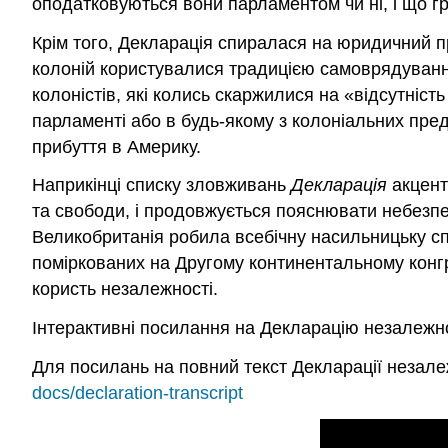
оподатковуються вони парламентом чи ні, і що г
Крім того, Декларація спиралася на юридичний 
колоній користувалися традицією самоврядування 
колоністів, які колись скаржилися на «відсутніс
парламенті або в будь-якому з колоніальних пре
прибуття в Америку.
Наприкінці списку зловживань
Декларація
акцент
та свободи, і продовжується пояснювати небезпек
Великобританія робила всебічну насильницьку сп
поміркованих на Другому континентальному конгре
користь незалежності.
Інтерактивні посилання на Декларацію незалежн
Для посилань на повний текст Декларації незалеж
docs/declaration-transcript