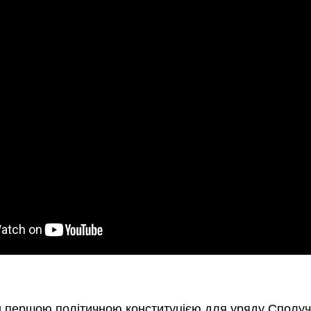
ли першою політичною конституцією для уряду Сполуч