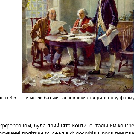
нок 3.5.1: Чи могли батьки-засновники створити нову форм
ефферсоном, була прийнята Континентальним конгрес
осуванні політичних ідеалів філософів Просвітництв