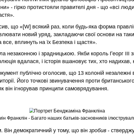
и» - гірко протистояли правителі дня - що «всі люди
астя».
сив, що «[W] всякий раз, коли будь-яка форма правлі
овлювати новий уряд, закладаючи свої основи на так
а все, вплинуть на їх Безпека і щастя».
а незаконною і зрадницькою. Якби король Георг III зм
люція вдалася, і історія вшановує тих, хто надихав, 
окумент публічно оголосив, що 13 колоній незалежні 
иторії. Його точкові звинувачення проти британського
як він ігнорував принципи самоврядування.
ін Франклін - Багато наших батьків-засновників ілюструвал
 Він демократичний у тому, що він
зробив
- стверджу