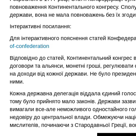
повноваження Континентального конгресу. Спол
держави, вона не мала повноважень без їх згоди
Інтерактивні посилання:
Для інтерактивного пояснення статей Конфедераці
of-confederation
Відповідно до статей, Континентальний конгрес 
договори та альянси, монетні гроші, регулювати 
на доходи від кожної держави. Не було президент
ними.
Кожна державна делегація віддала єдиний голос 
тому було прийнято мало законів. Держави зазви
вимагали все-але неможливого одностайного голо
недовіру до центральної влади. Обмежуючи націон
мислителів, починаючи з Стародавньої Греції, в