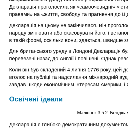
Декларація проголосила як «самоочевидні» «істин
правами» на «життя, свободу та прагнення до Щ
Декларація на цьому не закінчилася. Він проголо
народу змінювати або скасовувати його, і встан
в такій формі, оскільки вони, здається, швидше з
Для британського уряду в Лондоні Декларація бул
перевезені назад до Англії і повішені. Однак рево
Коли він був складений 4 липня 1776 року, цей д
вголос на публіці та надсилання міжнародній ауд
завдав шкоди економічним інтересам Америки, і 
Освічені ідеали
Малюнок 3.5.2: Бенджам
Декларація є глибоко демократичним документом.