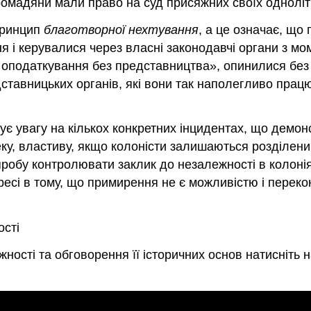
ромадяни мали право на суд присяжних своїх однолітк
принцип
благотворної нехтування
, а це означає, що
і керувалися через власні законодавчі органи з мом
ть оподаткування без представництва», опинилися без
дставницьких органів, які вони так наполегливо пра
ує увагу на кількох конкретних інцидентах, що демон
у, властиву, якщо колоністи залишаються розділеними
робу контролювати заклик до незалежності в колонія
сі в тому, що примирення не є можливістю і перекона
ості
ності та обговорення її історичних основ натисніть 