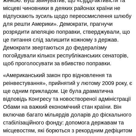
жінкою. Буш звинуватив, що «судді-активісти та
місцеві чиновники в деяких районах країни не
відпускають зусиль щодо переосмислення шлюбу
для решти Америки». Демократи, прагнучи
розрядити апеляцію поправки, стверджували, що
це питання слід залишити кожному з держав.
Демократи звертаються до федералізму
погойдували кількох республіканських сенаторів,
щоб проголосувати за вбивство поправки.
«Американський закон про відновлення та
реінвестування», прийнятий у лютому 2009 року, є
ще одним прикладом. Це була драматична
відповідь Конгресу та новоствореної адміністрації
Обами на важкий економічний стан країни. Він
включав багато мільярдів доларів до фіскального
стабілізаційного фонду: допомога державам та
місцевостям, які борються з рекордним дефіцитом