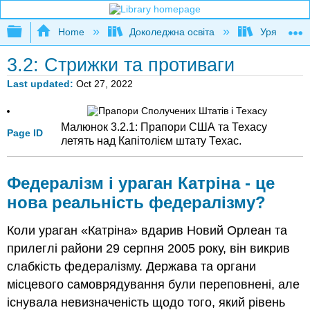
Expand/collapse global hierarchy
Home
Доколеджна освіта
Уряд США
3.2: Стрижки та противаги
Last updated
Oct 27, 2022
Малюнок 3.2.1: Прапори США та Техасу
Page ID
летять над Капітолієм штату Техас.
Федералізм і ураган Катріна - це
нова реальність федералізму?
Коли ураган «Катріна» вдарив Новий Орлеан та
прилеглі райони 29 серпня 2005 року, він викрив
слабкість федералізму. Держава та органи
місцевого самоврядування були переповнені, але
існувала невизначеність щодо того, який рівень