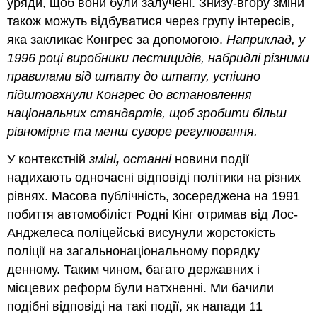
уряди, щоб вони були залучені. Знизу-вгору зміни
також можуть відбуватися через групу інтересів,
яка закликає Конгрес за допомогою.
Наприклад, у
1996 році виробники пестицидів, набридлі різними
правилами від штату до штату, успішно
підштовхнули Конгрес до встановлення
національних стандартів, щоб зробити більш
рівномірне та менш суворе регулювання.
У контекстній
зміні
,
останні
новини події
надихають одночасні відповіді політики на різних
рівнях. Масова публічність, зосереджена на 1991
побиття автомобіліст Родні Кінг отримав від Лос-
Анджелеса поліцейські висунули жорстокість
поліції на загальнонаціональному порядку
денному. Таким чином, багато державних і
місцевих реформ були натхненні. Ми бачили
подібні відповіді на такі події, як напади 11