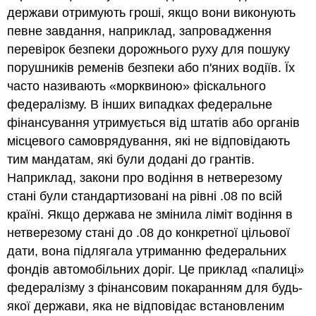
держави отримують гроші, якщо вони виконують
певне завдання, наприклад, запровадження
перевірок безпеки дорожнього руху для пошуку
порушників ременів безпеки або п'яних водіїв. Їх
часто називають «морквиною» фіскального
федералізму. В інших випадках федеральне
фінансування утримується від штатів або органів
місцевого самоврядування, які не відповідають
тим мандатам, які були додані до грантів.
Наприклад, закони про водіння в нетверезому
стані були стандартизовані на рівні .08 по всій
країні. Якщо держава не змінила ліміт водіння в
нетверезому стані до .08 до конкретної цільової
дати, вона підлягала утриманню федеральних
фондів автомобільних доріг. Це приклад «палиці»
федералізму з фінансовим покаранням для будь-
якої держави, яка не відповідає встановленим