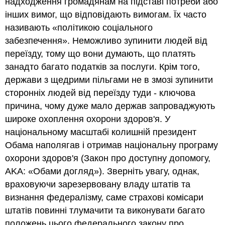
надходження громадянам на підставі потреби або
інших вимог, що відповідають вимогам. Їх часто
називають «політикою соціального
забезпечення». Неможливо зупинити людей від
переїзду, тому що вони думають, що платять
занадто багато податків за послуги. Крім того,
держави з щедрими пільгами не в змозі зупинити
сторонніх людей від переїзду туди - ключова
причина, чому дуже мало держав запроваджують
широке охоплення охорони здоров'я. У
національному масштабі колишній президент
Обама наполягав і отримав національну програму
охорони здоров'я (Закон про доступну допомогу,
AKA: «Обами догляд»). Зверніть увагу, однак,
враховуючи зарезервовану владу штатів та
визнання федералізму, саме страхові комісари
штатів повинні тлумачити та виконувати багато
положень цього федерального закону про