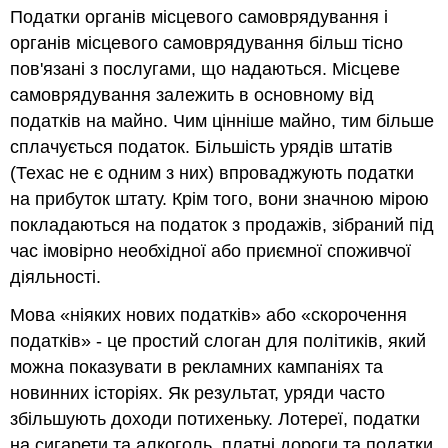
Податки органів місцевого самоврядування і
органів місцевого самоврядування більш тісно
пов'язані з послугами, що надаються. Місцеве
самоврядування залежить в основному від
податків на майно. Чим цінніше майно, тим більше
сплачується податок. Більшість урядів штатів
(Техас не є одним з них) впроваджують податки
на прибуток штату. Крім того, вони значною мірою
покладаються на податок з продажів, зібраний під
час імовірно необхідної або приємної споживчої
діяльності.
Мова «ніяких нових податків» або «скорочення
податків» - це простий слоган для політиків, який
можна показувати в рекламних кампаніях та
новинних історіях. Як результат, уряди часто
збільшують доходи потихеньку. Лотереї, податки
на сигарети та алкоголь, платні дороги та податки