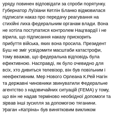
уряду повинен відповідати за спроби порятунку.
Губернатор Луїзіани Кетлін Бланко відмовилася
підписати наказ про передачу реагування на
стихійні лиха федеральним органам влади. Вона
не хотіла поступатися контролем Нацгвардії і не
вірила, що підписання наказу прискорить
прибуття війська, яких вона просила. Президент
Буш не зміг усвідомити масштаби катастрофи,
тому вважав, що федеральна відповідь була
ефективною. Насправді, як було очевидно для
всіх, хто дивиться телевізор, він був повільним і
неефективним. Мер Нового Орлеана К.Рей Нагін
та державні чиновники звинуватили Федеральне
агентство з надзвичайних ситуацій (FEMA) у тому,
що він не надав терміново необхідної допомоги та
зірвав інші зусилля за допомогою тяганини.
Ураган «Катріна» був винятковим викликом