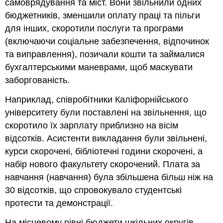
самоврядування та міст. Вони звільнили одних
бюджетників, зменшили оплату праці та пільги
для інших, скоротили послуги та програми
(включаючи соціальне забезпечення, відпочинок
та виправлення), позичали кошти та займалися
бухгалтерськими маневрами, щоб маскувати
заборгованість.
Наприклад, співробітники Каліфорнійського
університету були поставлені на звільнення, що
скоротило їх зарплату приблизно на вісім
відсотків. Асистенти викладання були звільнені,
курси скорочені, бібліотечні години скорочені, а
набір нового факультету скорочений. Плата за
навчання (навчання) була збільшена більш ніж на
30 відсотків, що спровокувало студентські
протести та демонстрації.
На місцевому рівні бюджети шкільних округів