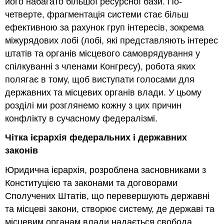
його набагато більшої ресурсної бази. По-
четверте, фрагментація системи стає більш
ефективною за рахунок груп інтересів, зокрема
міжурядових лобі (лобі, які представляють інтерес
штатів та органів місцевого самоврядування у
спілкуванні з членами Конгресу), робота яких
полягає в тому, щоб виступати голосами для
державних та місцевих органів влади. У цьому
розділі ми розглянемо кожну з цих причин
конфлікту в сучасному федералізмі.
Чітка ієрархія федеральних і державних
законів
Юридична ієрархія, розроблена засновниками з
Конституцією та законами та договорами
Сполучених Штатів, що перевершують державні
та місцеві закони, створює систему, де державі та
місцевим органам влади надається свобода