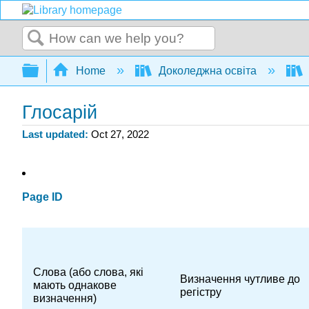
Search
Expand/collapse global hierarchy
Home
Доколеджна освіта
Глосарій
Last updated
Oct 27, 2022
Page ID
Слова (або слова, які
Визначення чутливе до
мають однакове
регістру
визначення)