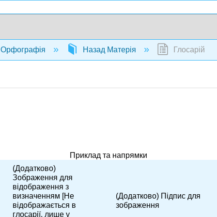
Орфографія
Назад Матерія
Глосарій
Приклад та напрямки
(Додатково)
Зображення для
відображення з
визначенням [Не
(Додатково) Підпис для
відображається в
зображення
глосарії, лише у