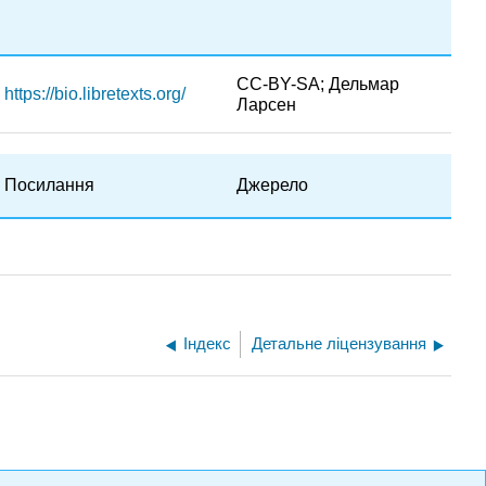
CC-BY-SA; Дельмар
https://bio.libretexts.org/
Ларсен
Посилання
Джерело
Індекс
Детальне ліцензування