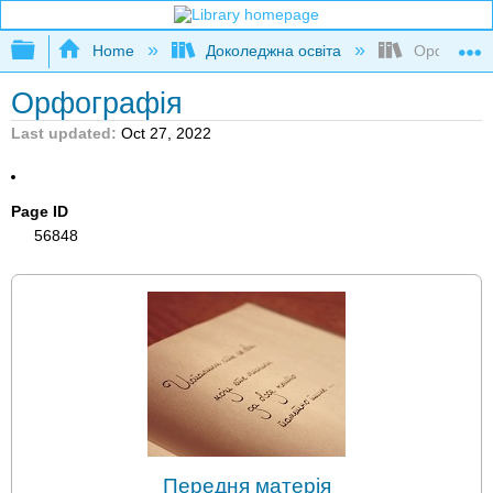
Expand/collapse global hierarchy
Home
Доколеджна освіта
Орфограф
Орфографія
Last updated
Oct 27, 2022
Page ID
56848
Передня матерія