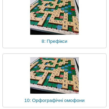
8: Префікси
10: Орфографічні омофони