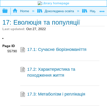
Expand/collapse global hierarchy
Home
Доколеджна освіта
Наука і тех
17: Еволюція та популяції
Last updated
Oct 27, 2022
Page ID
17.1: Сучасне біорізноманіття
55790
17.2: Характеристика та
походження життя
17.3: Метаболізм і реплікація