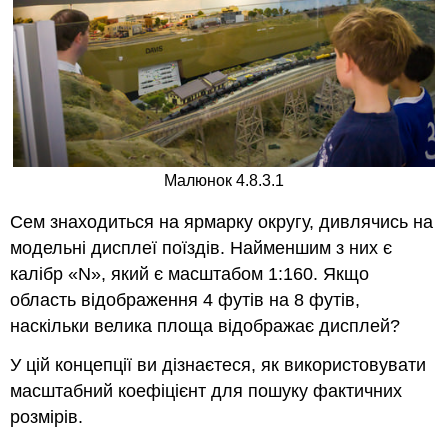
для
пошуку
фактичних
розмірів
Приклади
Рецензія
Огляд
(Відповіді)
Додаткові
Малюнок 4.8.3.1
ресурси
Сем знаходиться на ярмарку округу, дивлячись на
модельні дисплеї поїздів. Найменшим з них є
калібр «N», який є масштабом 1:160. Якщо
область відображення 4 футів на 8 футів,
наскільки велика площа відображає дисплей?
У цій концепції ви дізнаєтеся, як використовувати
масштабний коефіцієнт для пошуку фактичних
розмірів.