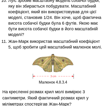
Луїс зробив масштабну модель собачої будки,
яку він збирається побудувати. Масштабний
коефіцієнт, який він використовував для цієї
моделі, становив 1/24. Він хоче, щоб фактична
висота собачої будки була 6 футів. Якою має
бути висота собачої будки в його масштабній
моделі?
Жан-Марк використав масштабний коефіцієнт
5, щоб зробити цей масштабний малюнок молі.
Малюнок 4.8.3.4
На кресленні розмах крил молі вимірює 3
сантиметри. Який фактичний розмах крил у
міліметрах спостерігав Жан-Марк?