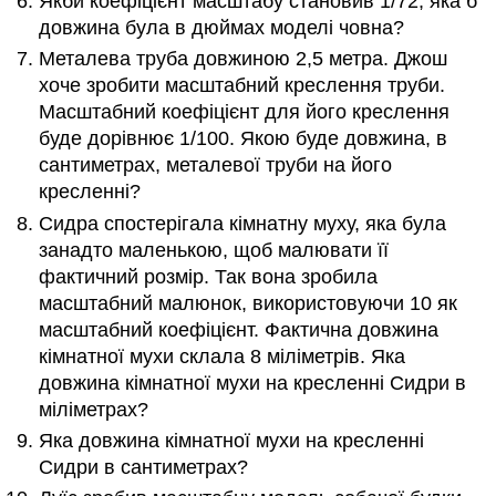
Якби коефіцієнт масштабу становив 1/72, яка б
довжина була в дюймах моделі човна?
Металева труба довжиною 2,5 метра. Джош
хоче зробити масштабний креслення труби.
Масштабний коефіцієнт для його креслення
буде дорівнює 1/100. Якою буде довжина, в
сантиметрах, металевої труби на його
кресленні?
Сидра спостерігала кімнатну муху, яка була
занадто маленькою, щоб малювати її
фактичний розмір. Так вона зробила
масштабний малюнок, використовуючи 10 як
масштабний коефіцієнт. Фактична довжина
кімнатної мухи склала 8 міліметрів. Яка
довжина кімнатної мухи на кресленні Сидри в
міліметрах?
Яка довжина кімнатної мухи на кресленні
Сидри в сантиметрах?