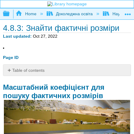
Expand/collapse global hierarchy
Home
Доколеджна освіта
Наука і тех
4.8.3: Знайти фактичні розміри
Last updated
Oct 27, 2022
Page ID
Table of contents
Масштабний
коефіцієнт
Масштабний коефіцієнт для
для
пошуку фактичних розмірів
пошуку
фактичних
розмірів
Використання
масштабного
коефіцієнта