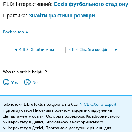
PLIX Інтерактивний:
Ескіз футбольного стадіону
Практика:
Знайти фактичні розміри
Back to top
4.8.2: Знайти масштаб або фактичні розміри
4.8.4: Знайти коефіцієнт масштабування
Was this article helpful?
Yes
No
Бібліотеки LibreTexts працюють на базі
NICE CXone Expert
і
підтримуються Пілотним проектом відкритих підручників
Департаменту освіти, Офісом проректора Каліфорнійського
університету в Девісі, Бібліотекою Каліфорнійського
університету в Девісі, Програмою доступних рішень для