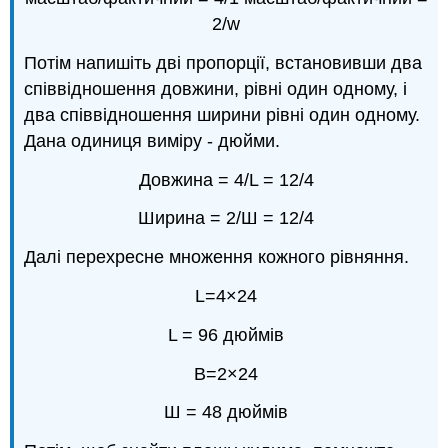
2/w
Потім напишіть дві пропорції, встановивши два
співвідношення довжини, рівні один одному, і
два співвідношення ширини рівні один одному.
Дана одиниця виміру - дюйми.
Довжина = 4/L = 12/4
Ширина = 2/Ш = 12/4
Далі перехресне множення кожного рівняння.
L=4×24
L = 96 дюймів
В=2×24
Ш = 48 дюймів