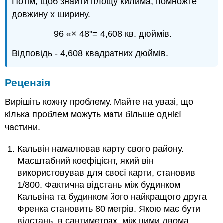
Потім, щоб знайти площу килима, помножте
довжину х ширину.
96 «× 48"= 4,608 кв. дюймів.
Відповідь - 4,608 квадратних дюймів.
Рецензія
Вирішіть кожну проблему. Майте на увазі, що
кілька проблем можуть мати більше однієї
частини.
Кальвін намалював карту свого району.
Масштабний коефіцієнт, який він
використовував для своєї карти, становив
1/800. Фактична відстань між будинком
Кальвіна та будинком його найкращого друга
Френка становить 80 метрів. Якою має бути
відстань, в сантиметрах, між цими двома