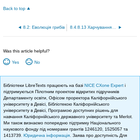
Back to top
8.2: Еволюція грибів
8.4:8.13 Харчування грибів
Was this article helpful?
Yes
No
Бібліотеки LibreTexts працюють на базі
NICE CXone Expert
і
підтримуються Пілотним проектом відкритих підручників
Департаменту освіти, Офісом проректора Каліфорнійського
університету в Девісі, Бібліотекою Каліфорнійського
університету в Девісі, Програмою доступних рішень для
навчання Каліфорнійського державного університету та Merlot.
Ми також визнаємо попередню підтримку Національного
наукового фонду під номерами грантів 1246120, 1525057 та
1413739.
Юридична інформація
. Заява про доступність Для