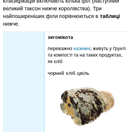
класифікацій включають кілька філ (наступний
великий таксон нижче королівства). Три
найпоширеніших філи порівнюються в
таблиці
нижче.
зигомікота
переважно
наземні
, живуть у ґрунті
та компості та на таких продуктах,
як хліб
чорний хліб цвіль