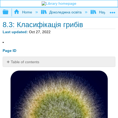
Expand/collapse global hierarchy
Home
Доколеджна освіта
Наука і тех
8.3: Класифікація грибів
Last updated
Oct 27, 2022
Page ID
Table of contents
Що
це
за
вид
грибка?
Класифікація
грибів
Королівство
грибів