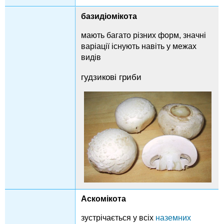
базидіомікота
мають багато різних форм, значні
варіації існують навіть у межах
видів
гудзикові гриби
Аскомікота
зустрічається у всіх
наземних